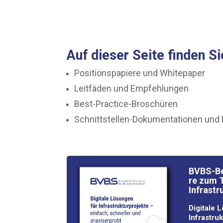
Auf die­ser Sei­te fin­den S
Posi­ti­ons­pa­pie­re und Whitepaper
Leit­fä­den und Empfehlungen
Best-Prac­ti­ce-Bro­schü­ren
Schnitt­stel­len-Doku­men­ta­tio­nen un
BVBS-Bes
re zum T
Infrastr
Digi­ta­le
Infrastru