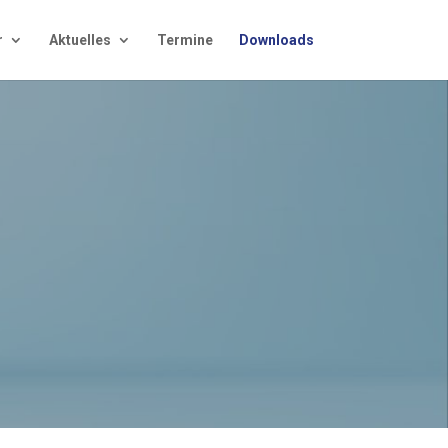
r
Aktu­el­les
Ter­mi­ne
Down­loads
x
Wer­den auch Sie
Teil des star­ken