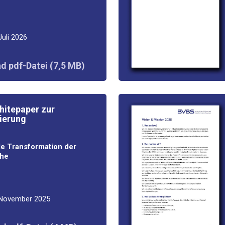
Juli 2026
d pdf-Datei (7,5 MB)
te­pa­per zur
sierung
­le Trans­for­ma­ti­on der
he
 Novem­ber 2025