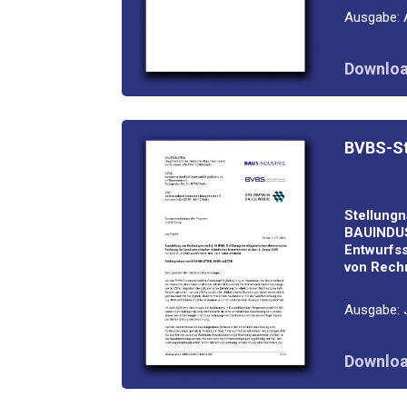
Aus­ga­be:
Down­loa
BVBS-Ste
Stel­lung
BAUINDUS
Ent­wurfs­
von Rech­
Aus­ga­be: 
Down­loa