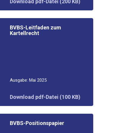
Down­load pdf-Datei (200 KB)
BVBS-Leit­fa­den zum
Kartellrecht
Aus­ga­be: Mai 2025
Down­load pdf-Datei (100 KB)
BVBS-Posi­ti­ons­pa­pier