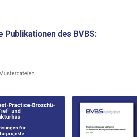
ie Publi­ka­tio­nen des BVBS:
d Musterdateien
t-Prac­ti­ce-Bro­schü­
ief- und
ukturbau
 Lösun­gen für
kturprojekte