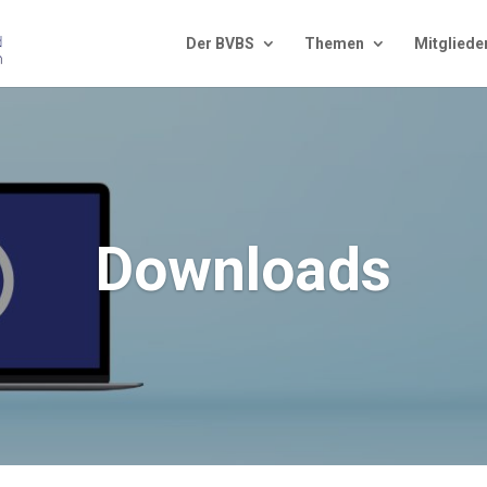
Der BVBS
The­men
Mit­glie­de
Down­loads