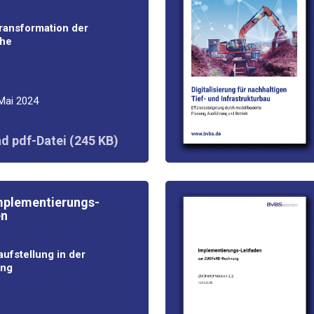
Trans­for­ma­ti­on der
he
 Mai 2024
d pdf-Datei (245 KB)
le­men­tie­rungs­-
en
auf­stel­lung in der
ung