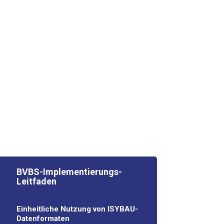
BVBS-Netz­werks
Unse­re Publi­ka­tio­nen geben Ori­en­
tie­rung. Als Mit­glied bestim­men Sie
mit, wel­che The­men im Fokus
stehen.
Jetzt Mit­glied werden
BVBS-Imple­men­tie­rungs­-
Leit­fa­den
Ein­heit­li­che Nut­zung von ISYBAU-
Datenformaten