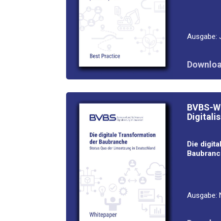
Aus­ga­be: 
Down­loa
BVBS-Whi
Digitali
Die digi­ta
Baubranc
Aus­ga­be: