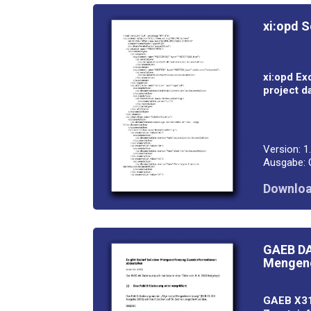
xi:opd Sc
xi:opd Exc
pro­ject
d
Ver­si­on: 1
Aus­ga­be:
Down­loa
GAEB DA
Mengene
GAEB X31,