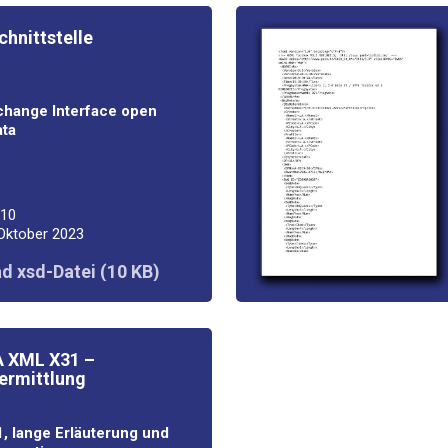
hnitt­stel­le
h­an­ge Inter­face open
ata
.10
 Okto­ber 2023
d xsd-Datei (10 KB)
 XML X31 –
rmittlung
 lan­ge Erläu­te­rung und