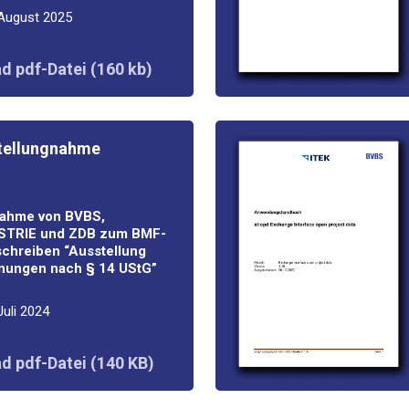
 August 2025
d pdf-Datei (160 kb)
l­lung­nah­me
­nah­me von BVBS,
TRIE und ZDB zum BMF-
schrei­ben “Aus­stel­lung
nun­gen nach § 14 UStG”
Juli 2024
d pdf-Datei (140 KB)