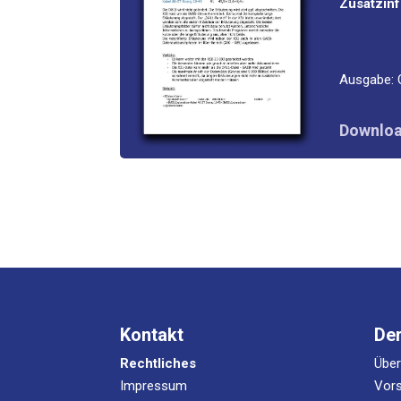
Zusatzin
Aus­ga­be:
Down­loa
Kontakt
De
Rechtliches
Übe
Impressum
Vors