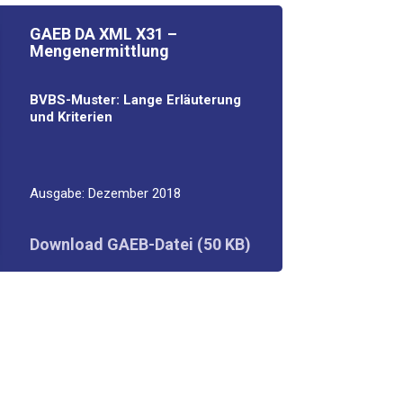
GAEB DA XML X31 –
Mengenermittlung
BVBS-Mus­ter: Lan­ge Erläu­te­rung
und Kriterien
Aus­ga­be: Dezem­ber 2018
Down­load GAEB-Datei (50 KB)