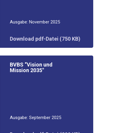
Aus­ga­be: Novem­ber 2025
Down­load pdf-Datei (750 KB)
BVBS “Visi­on und
Mis­si­on 2035
″
Aus­ga­be: Sep­tem­ber 2025