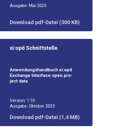
Aus­ga­be: Mai 2025
Down­load pdf-Datei (300 KB)
xi:opd Schnitt­stel­le
Anwen­dungs­hand­buch xi:opd
Exch­an­ge
Inter­face open pro­
ject data
Ver­si­on: 1.10
Aus­ga­be: Okto­ber 2023
Down­load pdf-Datei (1,4 MB)