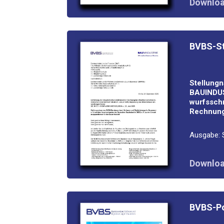
Down­loa
BVBS-Ste
Stel­lung
BAUINDUS
wurfs­schr
Rech­nun­
Aus­ga­be:
Down­loa
BVBS-Posi