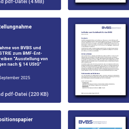
d pdf-Datei (4 MB)
l­lung­nah­me
­nah­me von BVBS und
TRIE zum BMF-Ent­
ei­ben “Aus­stel­lung von
gen nach § 14 UStG”
 Sep­tem­ber 2025
d pdf-Datei (220 KB)
­ti­ons­pa­pier