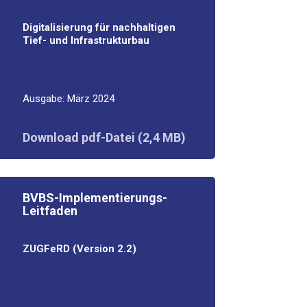
Digi­ta­li­sie­rung für nach­hal­ti­gen
Tief- und Infrastrukturbau
Aus­ga­be: März 2024
Down­load pdf-Datei (2,4 MB)
BVBS-Imple­men­tie­rungs­-
Leit­fa­den
ZUGFeRD (Ver­si­on 2.2)