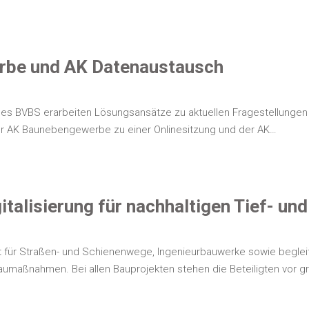
wer­be und AK Datenaustausch
es BVBS erar­bei­ten Lösungs­an­sät­ze zu aktu­el­len Fra­ge­stel­lun­gen fü
er AK Bau­ne­ben­ge­wer­be zu einer Online­sit­zung und der AK…
gi­ta­li­sie­rung für nach­hal­ti­gen Tief- 
für Stra­ßen- und Schie­nen­we­ge, Inge­nieur­bau­wer­ke sowie beglei­te
u­maß­nah­men. Bei allen Bau­pro­jek­ten ste­hen die Betei­lig­ten vor