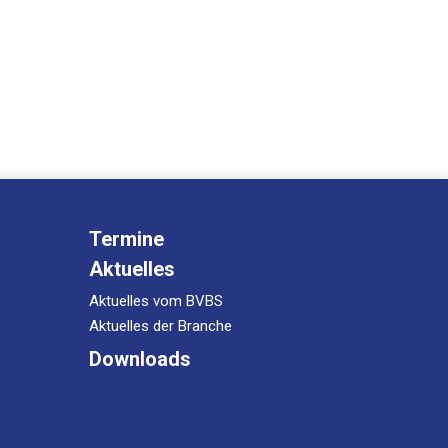
Ter­mi­ne
Aktu­el­les
Aktu­el­les vom BVBS
Aktu­el­les der Branche
Down­loads