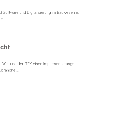
oft­ware und Digi­ta­li­sie­rung im Bau­we­sen e.
der…
icht
dem DGH und der ITEK einen Imple­men­tie­rungs-
Baubranche,…