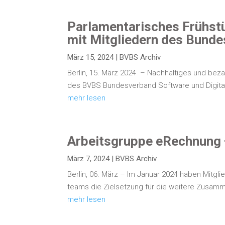
Par­la­men­ta­ri­sches Früh­s
mit Mit­glie­dern des Bun­des
März 15, 2024
|
BVBS Archiv
Ber­lin, 15. März 2024 – Nach­hal­ti­ges und bezahl
des BVBS Bun­des­ver­band Soft­ware und Digi­ta­l
mehr lesen
Arbeits­grup­pe eRe­ch­nung
März 7, 2024
|
BVBS Archiv
Ber­lin, 06. März – Im Janu­ar 2024 haben Mit­gl
teams die Ziel­set­zung für die wei­te­re Zusam­me
mehr lesen