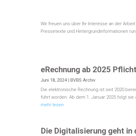
Wir freu­en uns über Ihr Inter­es­se an der Arbei
Pres­se­tex­te und Hin­ter­grund­in­for­ma­tio­nen
eRe­ch­nung ab 2025 Pflicht
Juni 18, 2024
|
BVBS Archiv
Die elek­tro­ni­sche Rech­nung ist seit 2020 berei
führt wor­den. Ab dem 1. Janu­ar 2025 folgt si
mehr lesen
Die Digi­ta­li­sie­rung geht