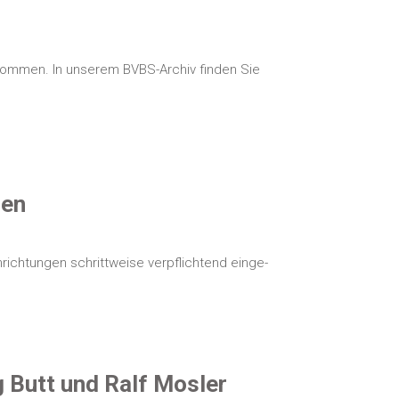
ll­kom­men. In unse­rem BVBS-Archiv fin­den Sie
sen
ch­tun­gen schritt­wei­se ver­pflich­tend ein­ge­
örg Butt und Ralf Mosler