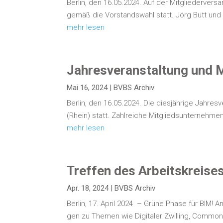
Ber­lin, den 16.05.2024. Auf der Mit­glie­der­ver
ge­mäß die Vor­stands­wahl statt. Jörg Butt und 
mehr lesen
Jah­res­ver­an­stal­tung und 
Mai 16, 2024
|
BVBS Archiv
Ber­lin, den 16.05.2024. Die dies­jäh­ri­ge Jah­r
(Rhein) statt. Zahl­rei­che Mit­glieds­un­ter­neh
mehr lesen
Tref­fen des Arbeits­krei­s
Apr. 18, 2024
|
BVBS Archiv
Ber­lin, 17. April 2024 – Grü­ne Pha­se für BIM! A
gen zu The­men wie Digi­ta­ler Zwil­ling, Com­m