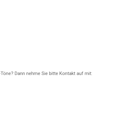
 O‑Töne? Dann neh­me Sie bit­te Kon­takt auf mit: