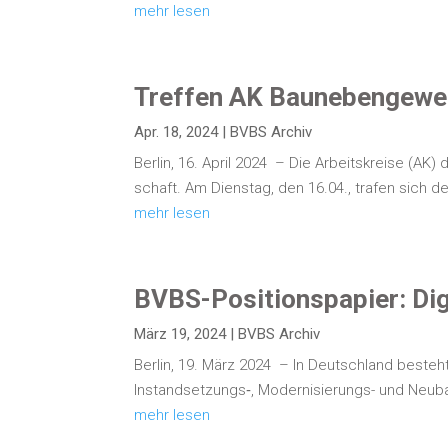
mehr lesen
Tref­fen AK Bau­ne­ben­ge­
Apr. 18, 2024
|
BVBS Archiv
Ber­lin, 16. April 2024 – Die Arbeits­krei­se (AK) d
schaft. Am Diens­tag, den 16.04., tra­fen sich d
mehr lesen
BVBS-Posi­­ti­ons­­pa­­pier: Di
März 19, 2024
|
BVBS Archiv
Ber­lin, 19. März 2024 – In Deutsch­land besteht 
Instandsetzungs‑, Moder­ni­sie­rungs- und Neu­ba
mehr lesen