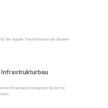
r die digi­ta­le Trans­for­ma­ti­on der Bau­wirt­
und Infrastrukturbau
n­de Infra­struk­tur drin­gen­der Bedarf an
 großen…