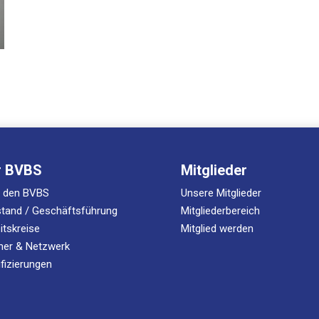
r BVBS
Mit­glie­der
r den BVBS
Unse­re Mitglieder
stand / Geschäftsführung
Mitgliederbereich
itskreise
Mit­glied werden
­ner & Netzwerk
ifizierungen