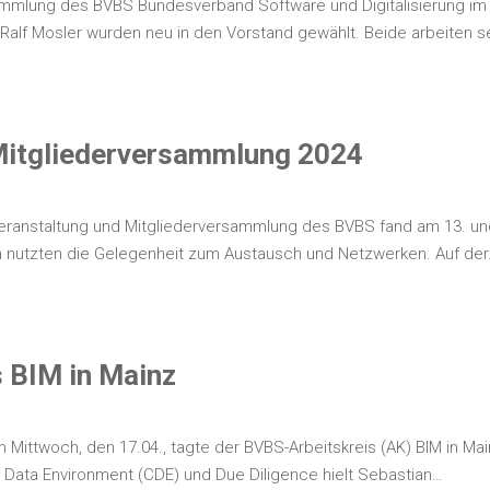
­samm­lung des BVBS Bun­des­ver­band Soft­ware und Digi­ta­li­sie­rung i
Ralf Mos­ler wur­den neu in den Vor­stand gewählt. Bei­de arbei­ten s
Mit­glie­der­ver­samm­lung 2024
es­ver­an­stal­tung und Mit­glie­der­ver­samm­lung des BVBS fand am 13
­men nutz­ten die Gele­gen­heit zum Aus­tausch und Netz­wer­ken. Auf de
es BIM in Mainz
m Mitt­woch, den 17.04., tag­te der BVBS-Arbeits­kreis (AK) BIM in Mainz
on Data Envi­ron­ment (CDE) und Due Dili­gence hielt Sebastian…