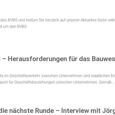
t des BVBS und hei­ßen Sie herz­lich auf unse­rer Aktu­el­les-Sei­te wi
 rund um den BVBS.
 – Her­aus­for­de­run­gen für das Bauwe
ts im Geschäfts­ver­kehr zwi­schen Unter­neh­men und staat­li­chen Ein­ri
e auch für Geschäfts­be­zie­hun­gen zwi­schen Unter­neh­men. Gemäß…
 in die nächs­te Run­de – Inter­view mit J