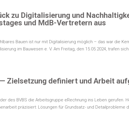
tück zu Digi­ta­li­sie­rung und Nach­hal­ti
­ta­ges und MdB-Ver­­­tre­­tern aus
­ba­res Bau­en ist nur mit Digi­ta­li­sie­rung mög­lich – das war die Ker
i­sie­rung im Bau­we­sen e. V. Am Frei­tag, den 15.05.2024, tra­fen sic
 — Ziel­set­zung defi­niert und Arbeit 
ie­der des BVBS die Arbeits­grup­pe eRe­ch­nung ins Leben geru­fen. He
n­ar­beit prä­zi­siert: Lösun­gen für Grund­satz- und Detail­pro­ble­me 