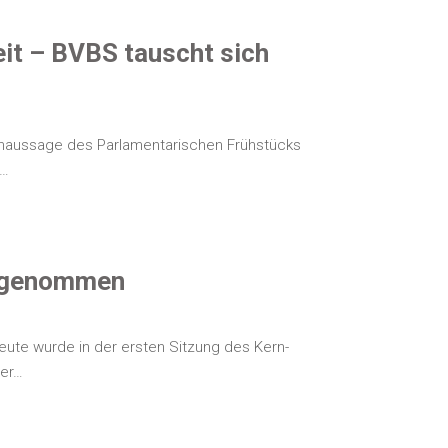
g­keit – BVBS tauscht sich
n­aus­sa­ge des Par­la­men­ta­ri­schen Früh­stücks
h…
aufgenommen
u­te wur­de in der ers­ten Sit­zung des Kern­
der…