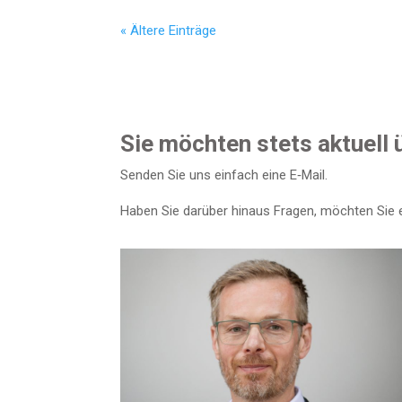
« Älte­re Einträge
Sie möch­ten stets aktu­ell
Sen­den Sie uns ein­fach eine E‑Mail.
Haben Sie dar­über hin­aus Fra­gen, möch­ten Sie ei