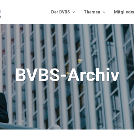
Der BVBS
The­men
Mit­glie­de
BVBS-Archiv