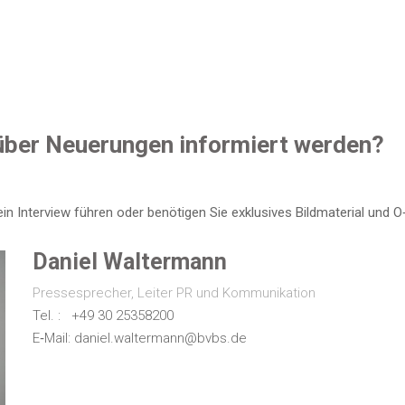
 über Neue­run­gen infor­miert werden?
n Inter­view füh­ren oder benö­ti­gen Sie exklu­si­ves Bild­ma­te­ri­al und
Dani­el Waltermann
Pres­se­spre­cher, Lei­ter PR und Kommunikation
Tel. : +49 30 25358200
E‑Mail: daniel.waltermann@bvbs.de