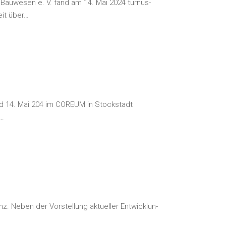
m Bau­we­sen e. V. fand am 14. Mai 2024 tur­nus­
eit über…
. und 14. Mai 204 im COREUM in Stock­stadt
r…
. Neben der Vor­stel­lung aktu­el­ler Ent­wick­lun­