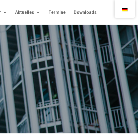
r
Aktu­el­les
Ter­mi­ne
Down­loads