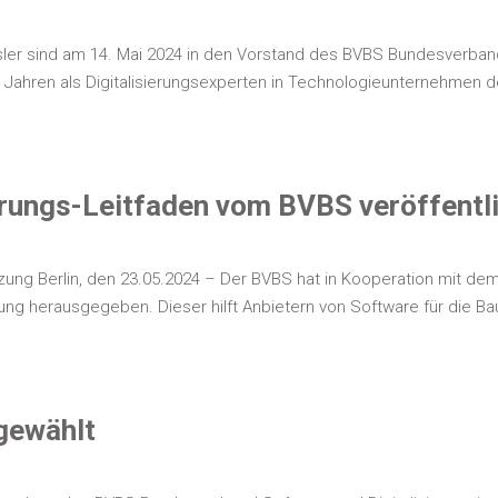
­ler sind am 14. Mai 2024 in den Vor­stand des BVBS Bun­des­ver­band S
h­ren als Digi­ta­li­sie­rungs­exper­ten in Tech­no­lo­gie­un­ter­neh­men 
ungs-Leitfaden vom BVBS veröffentl
tüt­zung Ber­lin, den 23.05.2024 – Der BVBS hat in Koope­ra­ti­on mit 
ung her­aus­ge­ge­ben. Die­ser hilft Anbie­tern von Soft­ware für die 
 gewählt