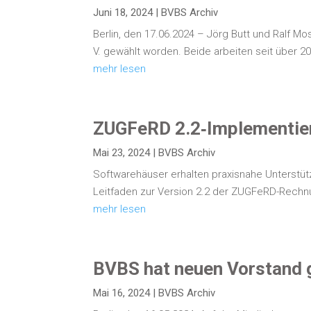
Juni 18, 2024
|
BVBS Archiv
Ber­lin, den 17.06.2024 – Jörg Butt und Ralf Mos
V. gewählt wor­den. Bei­de arbei­ten seit über 20 Ja
mehr lesen
ZUGFeRD 2.2‑Implementier
Mai 23, 2024
|
BVBS Archiv
Soft­ware­häu­ser erhal­ten pra­xis­na­he Unter­s
Leit­fa­den zur Ver­si­on 2.2 der ZUGFeRD-Rech­n
mehr lesen
BVBS hat neu­en Vor­stand
Mai 16, 2024
|
BVBS Archiv