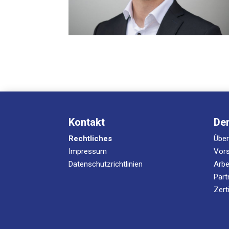
Kon­takt
De
Recht­li­ches
Übe
Impressum
Vor­
Datenschutzrichtlinien
Arbe
Part
Zert