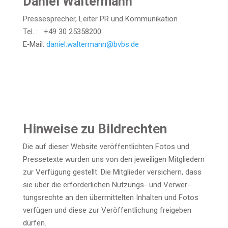
Dani­el Waltermann
Pres­se­spre­cher, Lei­ter PR und Kommunikation
Tel. : +49 30 25358200
E‑Mail:
daniel.waltermann@bvbs.de
Hin­wei­se zu Bildrechten
Die auf die­ser Web­site ver­öf­fent­lich­ten Fotos und
Pres­se­tex­te wur­den uns von den jewei­li­gen Mit­glie­dern
zur Ver­fü­gung gestellt. Die Mit­glie­der ver­si­chern, dass
sie über die erfor­der­li­chen Nut­zungs- und Ver­wer­
tungs­rech­te an den über­mit­tel­ten Inhal­ten und Fotos
ver­fü­gen und die­se zur Ver­öf­fent­li­chung frei­ge­ben
dürfen.