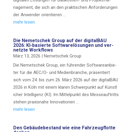
digi­ta­len Lösun­gen für Bau­­kos­­ten- und Pro­jekt­ma­
nage­ment, die sich an den prak­ti­schen Anfor­de­run­gen
der Anwen­der orientieren …
mehr lesen
Die Nemet­schek Group auf der digi­tal­BAU
2026: KI-basier­­te Soft­ware­lö­sun­gen und ver­
netz­te Workflows
März 13, 2026
|
Nemet­schek Group
Die Nemet­schek Group, ein füh­ren­der Soft­ware­an­bie­
ter für die AEC/O- und Medi­en­bran­che, prä­sen­tiert
sich vom 24. bis zum 26. März 2026 auf der digi­tal­BAU
2026 in Köln mit einem kla­ren Schwer­punkt auf Künst­l
i­cher Intel­li­genz (KI). Im Mit­tel­punkt des Mes­se­auf­tritts
ste­hen pra­xis­na­he Innovationen …
mehr lesen
Den Gebäu­de­be­stand wie eine Fahr­zeug­flot­te