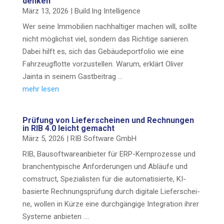
denken
März 13, 2026
|
Build.Ing Intel­li­gence
Wer sei­ne Immo­bi­li­en nach­hal­ti­ger machen will, soll­te
nicht mög­lichst viel, son­dern das Rich­ti­ge sanie­ren.
Dabei hilft es, sich das Gebäu­de­port­fo­lio wie eine
Fahr­zeug­flot­te vor­zu­stel­len. War­um, erklärt Oli­ver
Jain­ta in sei­nem Gastbeitrag …
mehr lesen
Prü­fung von Lie­fer­schei­nen und Rech­nun­gen
in RIB 4.0 leicht gemacht
März 5, 2026
|
RIB Soft­ware GmbH
RIB, Bau­soft­ware­an­bie­ter für ERP-Kern­­pro­­zes­­se und
bran­chen­ty­pi­sche Anfor­de­run­gen und Abläu­fe und
com­s­truct, Spe­zia­lis­ten für die auto­ma­ti­sier­te, KI-
basier­­te Rech­nungs­prü­fung durch digi­ta­le Lie­fer­schei­
ne, wol­len in Kür­ze eine durch­gän­gi­ge Inte­gra­ti­on ihrer
Sys­te­me anbieten .…