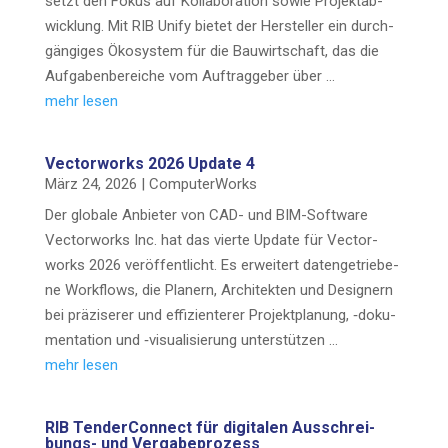
setzt den Fokus auf Kol­la­bo­ra­ti­on sowie Pro­jekt­ab­
wick­lung. Mit RIB Uni­fy bie­tet der Her­stel­ler ein durch­
gän­gi­ges Öko­sys­tem für die Bau­wirt­schaft, das die
Auf­ga­ben­be­rei­che vom Auf­trag­ge­ber über …
mehr lesen
Vec­tor­works 2026 Update 4
März 24, 2026
|
Com­pu­ter­Works
Der glo­ba­le Anbie­ter von CAD- und BIM-Sof­t­­wa­re
Vec­tor­works Inc. hat das vier­te Update für Vec­tor­
works 2026 ver­öf­fent­licht. Es erwei­tert daten­ge­trie­be­
ne Work­flows, die Pla­nern, Archi­tek­ten und Desi­gnern
bei prä­zi­se­rer und effi­zi­en­te­rer Pro­jekt­pla­nung, ‑doku­
men­ta­ti­on und ‑visua­li­sie­rung unterstützen …
mehr lesen
RIB Ten­der­Con­nect für digi­ta­len Aus­­­schrei­­
bungs- und Vergabeprozess