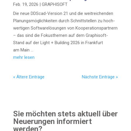
Feb. 19, 2026
|
GRAPHISOFT
Die neue DDScad-Ver­­­si­on 21 und die weit­rei­chen­den
Pla­nungs­mög­lich­kei­ten durch Schnitt­stel­len zu hoch­
wer­ti­gen Soft­ware­lö­sun­gen von Koope­ra­ti­ons­part­nern
– das sind die Fokus­the­men auf dem Gra­­ph­i­s­oft-
Stand auf der Light + Buil­ding 2026 in Frank­furt
am Main …
mehr lesen
« Älte­re Einträge
Nächs­te Einträge »
Sie möch­ten stets aktu­ell über
Neue­run­gen infor­miert
werden?