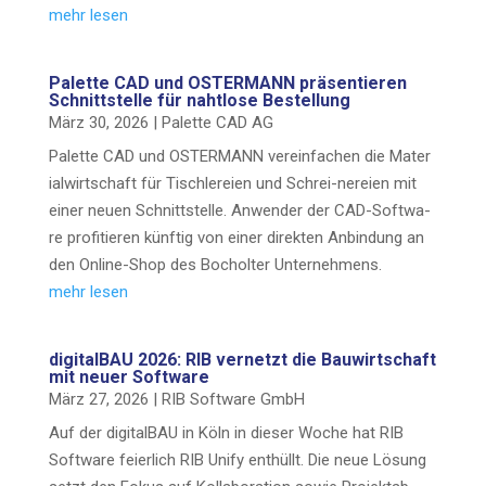
mehr lesen
Palet­te CAD und OSTERMANN prä­sen­tie­ren
Schnitt­stel­le für naht­lo­se Bestellung
März 30, 2026
|
Palet­te CAD AG
Palet­te CAD und OSTERMANN ver­ein­fa­chen die Mate­r
i­al­wirt­schaft für Tisch­le­rei­en und Schrei-nere­­i­en mit
einer neu­en Schnitt­stel­le. Anwen­der der CAD-Sof­t­­wa­
re pro­fi­tie­ren künf­tig von einer direk­ten Anbin­dung an
den Online-Shop des Bochol­ter Unternehmens.
mehr lesen
digi­tal­BAU 2026: RIB ver­netzt die Bau­wirt­schaft
mit neu­er Software
März 27, 2026
|
RIB Soft­ware GmbH
Auf der digi­tal­BAU in Köln in die­ser Woche hat RIB
Soft­ware fei­er­lich RIB Uni­fy ent­hüllt. Die neue Lösung