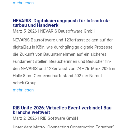
mehr lesen
NEVARIS: Digi­ta­li­sie­rungs­push für Infra­struk­
tur­bau und Handwerk
März 5, 2026
|
NEVARIS Bau­soft­ware GmbH
NEVARIS Bau­soft­ware und 123erfasst zei­gen auf der
digi­tal­Bau in Köln, wie durch­gän­gi­ge digi­ta­le Pro­zes­se
die Zukunft von Bau­un­ter­neh­men auf ein siche­res
Fun­da­ment stel­len. Besu­che­rin­nen und Besu­cher fin­
den NEVARIS und 123erfasst von 24.–26. März 2026 in
Hal­le 8 am Gemein­schafts­stand 402 der Nemet­
schek Group …
mehr lesen
RIB Unite 2026: Vir­tu­el­les Event ver­bin­det Bau­
bran­che weltweit
März 2, 2026
|
RIB Soft­ware GmbH
Unter dem Mot­to „Con­nec­ting Con­s­truc­tion Tog­e­ther”