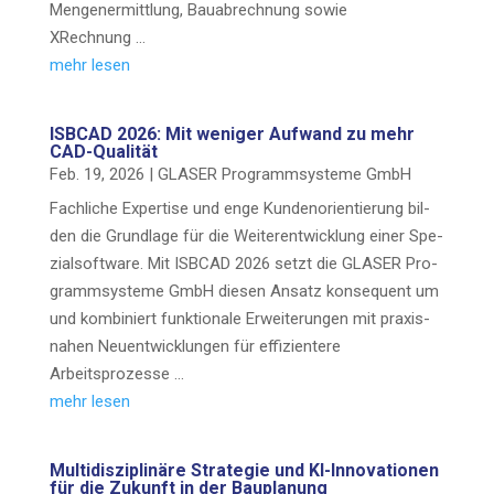
Men­­gen­er­­mit­t­­lung, Bau­ab­rech­nung sowie
XRechnung …
mehr lesen
ISBCAD 2026: Mit weni­ger Auf­wand zu mehr
CAD-Qualität
Feb. 19, 2026
|
GLASER Pro­gramm­sys­te­me GmbH
Fach­li­che Exper­ti­se und enge Kun­den­ori­en­tie­rung bil­
den die Grund­la­ge für die Wei­ter­ent­wick­lung einer Spe­
zi­al­soft­ware. Mit ISBCAD 2026 setzt die GLASER Pro­
gramm­sys­te­me GmbH die­sen Ansatz kon­se­quent um
und kom­bi­niert funk­tio­na­le Erwei­te­run­gen mit pra­xis­
na­hen Neu­ent­wick­lun­gen für effi­zi­en­te­re
Arbeitsprozesse …
mehr lesen
Mul­ti­dis­zi­pli­nä­re Stra­te­gie und KI-Inno­­va­­tio­­nen
für die Zukunft in der Bauplanung