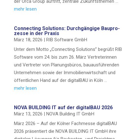
der Orca Group auf­tritt, zen­tra­le Zukunftsthemen …
mehr lesen
Con­nec­ting Solu­ti­ons: Durch­gän­gi­ge Bau­pro­
zes­se in der Praxis
März 18, 2026
|
RIB Soft­ware GmbH
Unter dem Mot­to „Con­nec­ting Solu­ti­ons” begrüßt RIB
Soft­ware vom 24. bis zum 26. März Ver­tre­te­rin­nen
und Ver­tre­ter von Pla­nungs­bü­ros, bau­aus­füh­ren­den
Unter­neh­men sowie der Immo­bi­li­en­wirt­schaft und
öffent­li­chen Hand auf der digi­tal­BAU in Köln …
mehr lesen
NOVA BUILDING IT auf der digi­tal­BAU 2026
März 13, 2026
|
NOVA Buil­ding IT GmbH
März 2026 – Auf der Köl­ner Fach­mes­se digi­tal­BAU
2026 prä­sen­tiert die NOVA BUILDING IT GmbH ihre