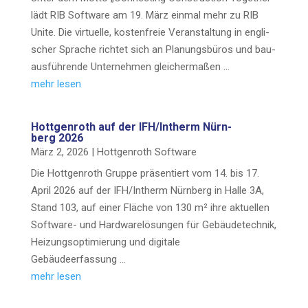
lädt RIB Soft­ware am 19. März ein­mal mehr zu RIB
Unite. Die vir­tu­el­le, kos­ten­freie Ver­an­stal­tung in eng­li­
scher Spra­che rich­tet sich an Pla­nungs­bü­ros und bau­
aus­füh­ren­de Unter­neh­men gleichermaßen …
mehr lesen
Hott­gen­roth auf der IFH/Intherm Nürn­
berg 2026
März 2, 2026
|
Hott­gen­roth Software
Die Hott­gen­roth Grup­pe prä­sen­tiert vom 14. bis 17.
April 2026 auf der IFH/Intherm Nürn­berg in Hal­le 3A,
Stand 103, auf einer Flä­che von 130 m² ihre aktu­el­len
Sof­t­­wa­re- und Hard­ware­lö­sun­gen für Gebäu­de­tech­nik,
Hei­zungs­op­ti­mie­rung und digi­ta­le
Gebäudeerfassung …
mehr lesen