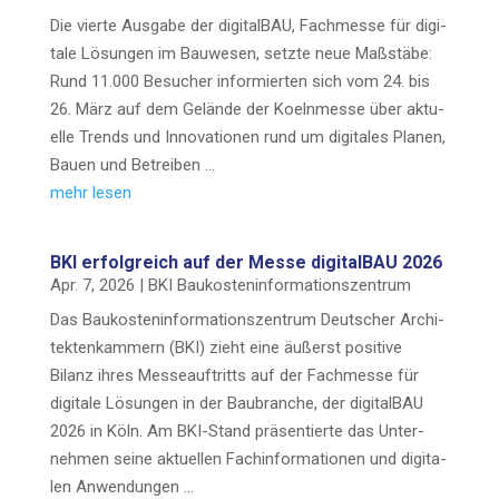
Die vier­te Aus­ga­be der digi­tal­BAU, Fach­mes­se für digi­
ta­le Lösun­gen im Bau­we­sen, setz­te neue Maß­stä­be:
Rund 11.000 Besu­cher infor­mier­ten sich vom 24. bis
26. März auf dem Gelän­de der Koeln­mes­se über aktu­
el­le Trends und Inno­va­tio­nen rund um digi­ta­les Pla­nen,
Bau­en und Betreiben …
mehr lesen
BKI erfolg­reich auf der Mes­se digi­tal­BAU 2026
Apr. 7, 2026
|
BKI Bau­kos­ten­in­for­ma­ti­ons­zen­trum
Das Bau­kos­ten­in­for­ma­ti­ons­zen­trum Deut­scher Archi­
tek­ten­kam­mern (BKI) zieht eine äußerst posi­ti­ve
Bilanz ihres Mes­se­auf­tritts auf der Fach­mes­se für
digi­ta­le Lösun­gen in der Bau­bran­che, der digi­tal­BAU
2026 in Köln. Am BKI-Stand prä­sen­tier­te das Unter­
neh­men sei­ne aktu­el­len Fach­in­for­ma­tio­nen und digi­ta­
len Anwendungen …