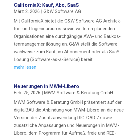
Cali­for­niaX: Kauf, Abo, SaaS
März 2, 2026
|
G&W Soft­ware AG
Mit Cali­for­niaX bie­tet die G&W Soft­ware AG Archi­­tek­­
tur- und Inge­nieur­bü­ros sowie wei­te­ren pla­nen­den
Orga­ni­sa­tio­nen eine durch­gän­gi­ge AVA- und Bau­kos­
ten­ma­nage­ment­lö­sung an. G&W stellt die Soft­ware
wahl­wei­se zum Kauf, im Abon­ne­ment oder als SaaS-
Lösung (Sof­t­­wa­re-as-a-Ser­­vice) bereit …
mehr lesen
Neue­run­gen in MWM-Libero
Feb. 25, 2026
|
MWM Soft­ware & Bera­tung GmbH
MWM Soft­ware & Bera­tung GmbH prä­sen­tiert auf der
digi­tal­BAU die Anbin­dung von MWM-Libe­­ro an die neue
Ver­si­on der Zusatz­an­wen­dung DIG-CAD 7 sowie
zusätz­li­che Anpas­sun­gen und Neue­run­gen in MWM-
Libe­­ro, dem Pro­gramm für Auf­maß, freie und REB-