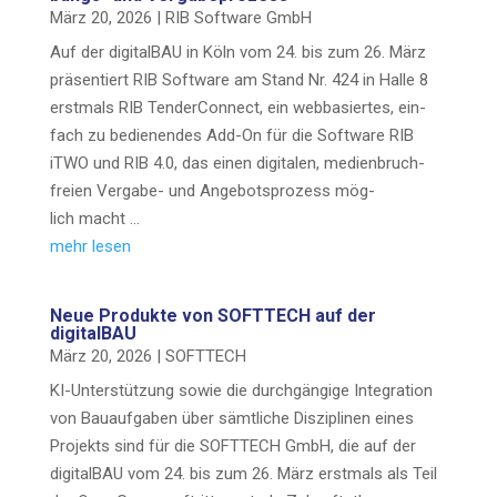
März 20, 2026
|
RIB Soft­ware GmbH
Auf der digi­tal­BAU in Köln vom 24. bis zum 26. März
prä­sen­tiert RIB Soft­ware am Stand Nr. 424 in Hal­le 8
erst­mals RIB Ten­der­Con­nect, ein web­ba­sier­tes, ein­
fach zu bedie­nen­des Add-On für die Soft­ware RIB
iTWO und RIB 4.0, das einen digi­ta­len, medi­en­bruch­
frei­en Ver­­­ga­­be- und Ange­bots­pro­zess mög­
lich macht …
mehr lesen
Neue Pro­duk­te von SOFTTECH auf der
digitalBAU
März 20, 2026
|
SOFTTECH
KI-Unter­­stü­t­­zung sowie die durch­gän­gi­ge Inte­gra­ti­on
von Bau­auf­ga­ben über sämt­li­che Dis­zi­pli­nen eines
Pro­jekts sind für die SOFTTECH GmbH, die auf der
digi­tal­BAU vom 24. bis zum 26. März erst­mals als Teil