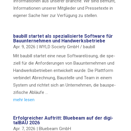
Infor­ma­tio­nen aus unse­rer Bran­che. Wir sind bemüht,
Infor­ma­tio­nen unse­rer Mit­glie­der und Pres­se­tex­te in
eige­ner Sache hier zur Ver­fü­gung zu stellen.
bau­bill star­tet als spe­zia­li­sier­te Soft­ware für
Bau­un­ter­neh­men und Handwerksbetriebe
Apr. 9, 2026
|
WYLD Socie­ty GmbH / baubill
Mit bau­bill star­tet eine neue Soft­ware­lö­sung, die spe­
zi­ell für die Anfor­de­run­gen von Bau­un­ter­neh­men und
Hand­werks­be­trie­ben ent­wi­ckelt wur­de. Die Platt­form
ver­bin­det Abrech­nung, Bau­stel­le und Team in einem
Sys­tem und rich­tet sich an Unter­neh­men, die bau­spe­
zi­fi­sche Abläufe …
mehr lesen
Erfolg­rei­cher Auf­tritt: Bluebeam auf der digi­
tal­BAU 2026
Apr. 7, 2026
|
Bluebeam GmbH