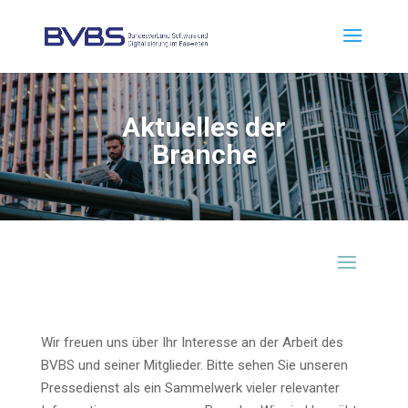
Aktu­el­les der
Branche
Wir freu­en uns über Ihr Inter­es­se an der Arbeit des
BVBS und sei­ner Mit­glie­der. Bit­te sehen Sie unse­ren
Pres­se­dienst als ein Sam­mel­werk vie­ler rele­van­ter