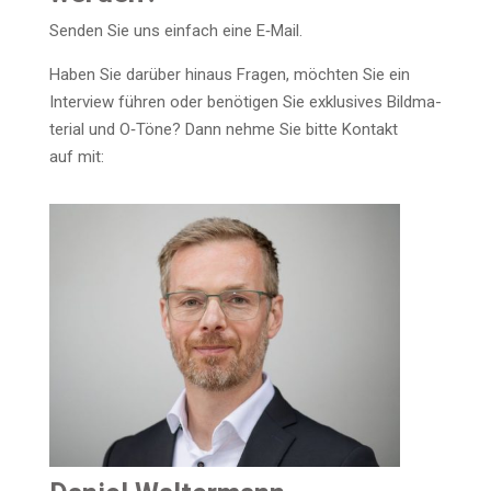
Sen­den Sie uns ein­fach eine E‑Mail.
Haben Sie dar­über hin­aus Fra­gen, möch­ten Sie ein
Inter­view füh­ren oder benö­ti­gen Sie exklu­si­ves Bild­ma­
te­ri­al und O‑Töne? Dann neh­me Sie bit­te Kon­takt
auf mit: