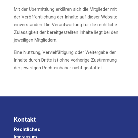
Mit der Über­mitt­lung erklä­ren sich die Mit­glie­der mit
der Ver­öf­fent­li­chung der Inhal­te auf die­ser Web­site
ein­ver­stan­den. Die Ver­ant­wor­tung für die recht­li­che
Zuläs­sig­keit der bereit­ge­stell­ten Inhal­te liegt bei den
jewei­li­gen Mitgliedern.
Eine Nut­zung, Ver­viel­fäl­ti­gung oder Wei­ter­ga­be der
Inhal­te durch Drit­te ist ohne vor­he­ri­ge Zustim­mung
der jewei­li­gen Rech­te­inha­ber nicht gestattet.
Kontakt
Rechtliches
Impressum