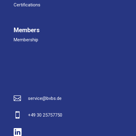
Certifications
Mem­bers
Mem­ber­ship

service@bvbs.de

+49 30 25757750