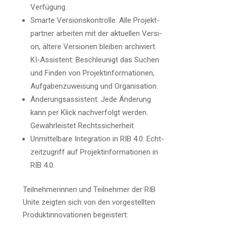
Verfügung.
Smar­te Ver­si­ons­kon­trol­le: Alle Pro­jekt­
part­ner arbei­ten mit der aktu­el­len Ver­si­
on, älte­re Ver­sio­nen blei­ben archi­viert.
KI-Assis­tent: Beschleu­nigt das Suchen
und Fin­den von Pro­jekt­in­for­ma­tio­nen,
Auf­ga­ben­zu­wei­sung und Organisation.
Ände­rungs­as­sis­tent: Jede Ände­rung
kann per Klick nach­ver­folgt wer­den.
Gewähr­leis­tet Rechtssicherheit.
Unmit­tel­ba­re Inte­gra­ti­on in RIB 4.0: Echt­
zeit­zu­griff auf Pro­jekt­in­for­ma­tio­nen in
RIB 4.0.
Teil­neh­me­rin­nen und Teil­neh­mer der RIB
Unite zeig­ten sich von den vor­ge­stell­ten
Pro­dukt­in­no­va­tio­nen begeistert: