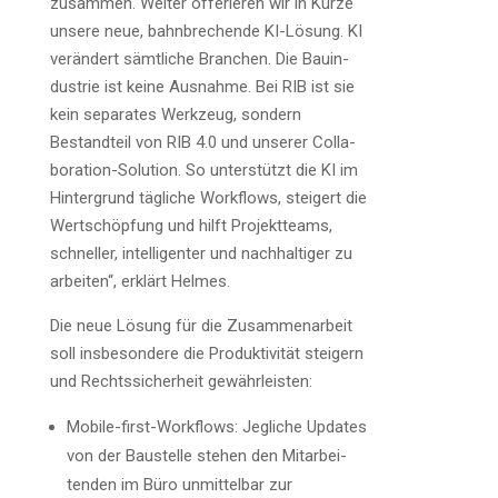
zusam­men. Wei­ter offe­rie­ren wir in Kür­ze
unse­re neue, bahn­bre­chen­de KI-Lösung. KI
ver­än­dert sämt­li­che Bran­chen. Die Bau­in­
dus­trie ist kei­ne Aus­nah­me. Bei RIB ist sie
kein sepa­ra­tes Werk­zeug, son­dern
Bestand­teil von RIB 4.0 und unse­rer Col­la­
bo­ra­ti­on-Solu­ti­on. So unter­stützt die KI im
Hin­ter­grund täg­li­che Work­flows, stei­gert die
Wert­schöp­fung und hilft Pro­jekt­teams,
schnel­ler, intel­li­gen­ter und nach­hal­ti­ger zu
arbei­ten“, erklärt Helmes.
Die neue Lösung für die Zusam­men­ar­beit
soll ins­be­son­de­re die Pro­duk­ti­vi­tät stei­gern
und Rechts­si­cher­heit gewährleisten:
Mobi­le-first-Work­flows: Jeg­li­che Updates
von der Bau­stel­le ste­hen den Mit­ar­bei­
ten­den im Büro unmit­tel­bar zur