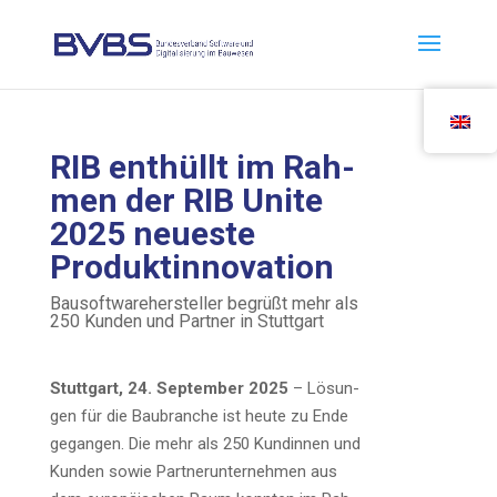
RIB ent­hüllt im Rah­
men der RIB Unite
2025 neu­es­te
Produktinnovation
Bau­soft­ware­her­stel­ler begrüßt mehr als
250 Kun­den und Part­ner in Stuttgart
Stutt­gart, 24. Sep­tem­ber 2025
– Lösun­
gen für die Bau­bran­che ist heu­te zu Ende
gegan­gen. Die mehr als 250 Kun­din­nen und
Kun­den sowie Part­ner­un­ter­neh­men aus