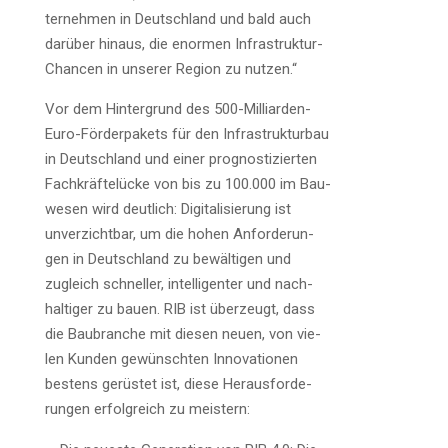
ter­neh­men in Deutsch­land und bald auch
dar­über hin­aus, die enor­men Infra­struk­tur-
Chan­cen in unse­rer Regi­on zu nutzen.“
Vor dem Hin­ter­grund des 500-Mil­li­ar­den-
Euro-För­der­pa­kets für den Infra­struk­tur­bau
in Deutsch­land und einer pro­gnos­ti­zier­ten
Fach­kräf­te­lü­cke von bis zu 100.000 im Bau­
we­sen wird deut­lich: Digi­ta­li­sie­rung ist
unver­zicht­bar, um die hohen Anfor­de­run­
gen in Deutsch­land zu bewäl­ti­gen und
zugleich schnel­ler, intel­li­gen­ter und nach­
hal­ti­ger zu bau­en. RIB ist über­zeugt, dass
die Bau­bran­che mit die­sen neu­en, von vie­
len Kun­den gewünsch­ten Inno­va­tio­nen
bes­tens gerüs­tet ist, die­se Her­aus­for­de­
run­gen erfolg­reich zu meistern: