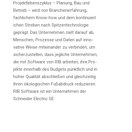
Pro­jekt­le­bens­zy­klus – Pla­nung, Bau und
Betrieb – wird von Bran­chen­er­fah­rung,
fach­li­chem Know-how und dem kon­ti­nu­ier­l
i­chen Stre­ben nach Spit­zen­tech­no­lo­gie
geprägt. Das Unter­neh­men zielt dar­auf ab,
Men­schen, Pro­zes­se und Daten auf inno­
va­ti­ve Wei­se mit­ein­an­der zu ver­bin­den, um
sicher­zu­stel­len, dass jeg­li­che Unter­neh­men,
die mit Soft­ware von RIB arbei­ten, ihre Pro­
jek­te inner­halb des Bud­gets pünkt­lich und in
hoher Qua­li­tät abschlie­ßen und gleich­zei­tig
ihren öko­lo­gi­schen Fuß­ab­druck redu­zie­ren.
RIB Soft­ware ist ein Unter­neh­men der
Schnei­der Elec­tric SE.