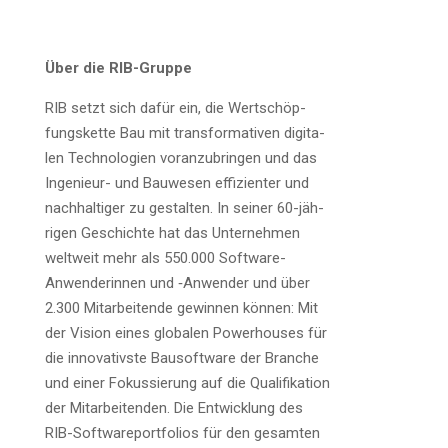
Über die RIB-Gruppe
RIB setzt sich dafür ein, die Wert­schöp­
fungs­ket­te Bau mit trans­for­ma­ti­ven digi­ta­
len Tech­no­lo­gien vor­an­zu­brin­gen und das
Inge­nieur- und Bau­we­sen effi­zi­en­ter und
nach­hal­ti­ger zu gestal­ten. In sei­ner 60-jäh­
ri­gen Geschich­te hat das Unter­neh­men
welt­weit mehr als 550.000 Soft­ware-
Anwen­de­rin­nen und ‑Anwen­der und über
2.300 Mit­ar­bei­ten­de gewin­nen kön­nen: Mit
der Visi­on eines glo­ba­len Power­hou­ses für
die inno­va­tivs­te Bau­soft­ware der Bran­che
und einer Fokus­sie­rung auf die Qua­li­fi­ka­ti­on
der Mit­ar­bei­ten­den. Die Ent­wick­lung des
RIB-Soft­ware­port­fo­li­os für den gesam­ten