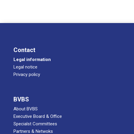
Cont­act
Legal infor­ma­ti­on
Legal noti­ce
Pri­va­cy policy
BVBS
About BVBS
Exe­cu­ti­ve Board & Office
Spe­cialst Committees
Part­ners & Netwoks