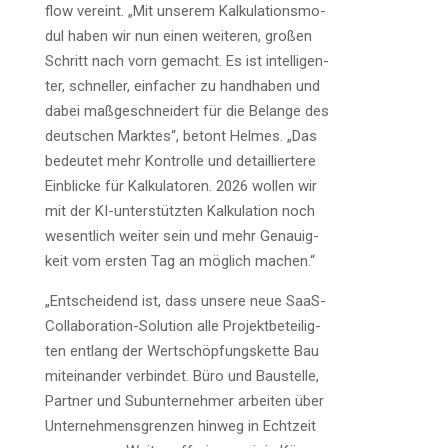
flow ver­eint. „Mit unse­rem Kal­ku­la­ti­ons­mo­
dul haben wir nun einen wei­te­ren, gro­ßen
Schritt nach vorn gemacht. Es ist intel­li­gen­
ter, schnel­ler, ein­fa­cher zu hand­ha­ben und
dabei maß­ge­schnei­dert für die Belan­ge des
deut­schen Mark­tes“, betont Hel­mes. „Das
bedeu­tet mehr Kon­trol­le und detail­lier­te­re
Ein­bli­cke für Kal­ku­la­to­ren. 2026 wol­len wir
mit der KI-unter­stütz­ten Kal­ku­la­ti­on noch
wesent­lich wei­ter sein und mehr Genau­ig­
keit vom ers­ten Tag an mög­lich machen.“
„Ent­schei­dend ist, dass unse­re neue SaaS-
Col­la­bo­ra­ti­on-Solu­ti­on alle Pro­jekt­be­tei­lig­
ten ent­lang der Wert­schöp­fungs­ket­te Bau
mit­ein­an­der ver­bin­det. Büro und Bau­stel­le,
Part­ner und Sub­un­ter­neh­mer arbei­ten über
Unter­neh­mens­gren­zen hin­weg in Echt­zeit