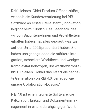
Rolf Hel­mes, Chief Pro­duct Offi­cer, erklärt,
wes­halb die Kun­den­zen­trie­rung bei RIB
Soft­ware an ers­ter Stel­le steht: „Inno­va­ti­on
beginnt beim Kun­den. Das Feed­back, das
wir von Bau­un­ter­neh­men und Pro­jekt­lei­tern
erhal­ten haben, hat alles geprägt, was wir
auf der Unite 2025 prä­sen­tiert haben. Sie
haben uns gesagt, dass sie stär­ke­re Inte­
gra­ti­on, schnel­le­re Work­flows und weni­ger
Kom­ple­xi­tät benö­ti­gen, um wett­be­werbs­fä­
hig zu blei­ben. Genau das lie­fert die nächs­
te Gene­ra­ti­on von RIB 4.0, genau­so wie
unse­re Collaboration-Lösung.“
RIB 4.0 ist eine inte­grier­te Soft­ware, die
Kal­ku­la­ti­on, Ein­kauf und Doku­men­ten­ma­
nage­ment in einem durch­gän­gi­gen Work­