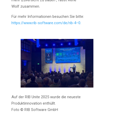
mehr Zuver­sicht zu bau­en“, fasst René
Wolf zusammen.
Für mehr Infor­ma­tio­nen besu­chen Sie bit­te:
https://www.rib-software.com/de/rib‑4–0.
Auf der RIB Unite 2025 wur­de die neu­es­te
Pro­dukt­in­no­va­ti­on ent­hüllt.
Foto © RIB Soft­ware GmbH