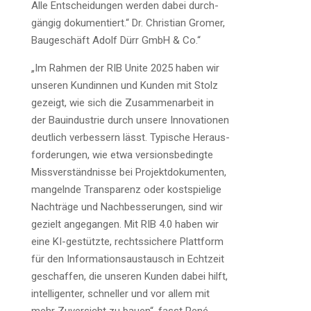
Alle Ent­schei­dun­gen wer­den dabei durch­
gän­gig doku­men­tiert.“ Dr. Chris­ti­an Gro­mer,
Bau­ge­schäft Adolf Dürr GmbH & Co.“
„Im Rah­men der RIB Unite 2025 haben wir
unse­ren Kun­din­nen und Kun­den mit Stolz
gezeigt, wie sich die Zusam­men­ar­beit in
der Bau­in­dus­trie durch unse­re Inno­va­tio­nen
deut­lich ver­bes­sern lässt. Typi­sche Her­aus­
for­de­run­gen, wie etwa ver­si­ons­be­ding­te
Miss­ver­ständ­nis­se bei Pro­jekt­do­ku­men­ten,
man­geln­de Trans­pa­renz oder kost­spie­li­ge
Nach­trä­ge und Nach­bes­se­run­gen, sind wir
gezielt ange­gan­gen. Mit RIB 4.0 haben wir
eine KI-gestütz­te, rechts­si­che­re Platt­form
für den Infor­ma­ti­ons­aus­tausch in Echt­zeit
geschaf­fen, die unse­ren Kun­den dabei hilft,
intel­li­gen­ter, schnel­ler und vor allem mit