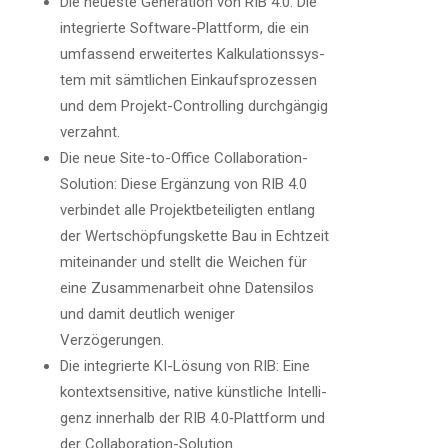
Die neu­es­te Gene­ra­ti­on von RIB 4.0: Die
inte­grier­te Soft­ware-Platt­form, die ein
umfas­send erwei­ter­tes Kal­ku­la­ti­ons­sys­
tem mit sämt­li­chen Ein­kaufs­pro­zes­sen
und dem Pro­jekt-Con­trol­ling durch­gän­gig
verzahnt.
Die neue Site-to-Office Col­la­bo­ra­ti­on-
Solu­ti­on: Die­se Ergän­zung von RIB 4.0
ver­bin­det alle Pro­jekt­be­tei­lig­ten ent­lang
der Wert­schöp­fungs­ket­te Bau in Echt­zeit
mit­ein­an­der und stellt die Wei­chen für
eine Zusam­men­ar­beit ohne Daten­si­los
und damit deut­lich weni­ger
Verzögerungen.
Die inte­grier­te KI-Lösung von RIB: Eine
kon­text­sen­si­ti­ve, nati­ve künst­li­che Intel­li­
genz inner­halb der RIB 4.0‑Plattform und
der Collaboration-Solution.