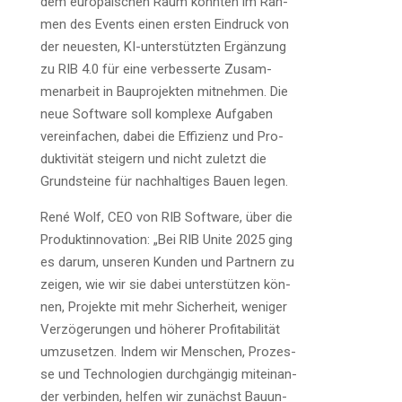
dem euro­päi­schen Raum konn­ten im Rah­
men des Events einen ers­ten Ein­druck von
der neu­es­ten, KI-unter­stütz­ten Ergän­zung
zu RIB 4.0 für eine ver­bes­ser­te Zusam­
men­ar­beit in Bau­pro­jek­ten mit­neh­men. Die
neue Soft­ware soll kom­ple­xe Auf­ga­ben
ver­ein­fa­chen, dabei die Effi­zi­enz und Pro­
duk­ti­vi­tät stei­gern und nicht zuletzt die
Grund­stei­ne für nach­hal­ti­ges Bau­en legen.
René Wolf, CEO von RIB Soft­ware, über die
Pro­dukt­in­no­va­ti­on: „Bei RIB Unite 2025 ging
es dar­um, unse­ren Kun­den und Part­nern zu
zei­gen, wie wir sie dabei unter­stüt­zen kön­
nen, Pro­jek­te mit mehr Sicher­heit, weni­ger
Ver­zö­ge­run­gen und höhe­rer Pro­fi­ta­bi­li­tät
umzu­set­zen. Indem wir Men­schen, Pro­zes­
se und Tech­no­lo­gien durch­gän­gig mit­ein­an­
der ver­bin­den, hel­fen wir zunächst Bau­un­