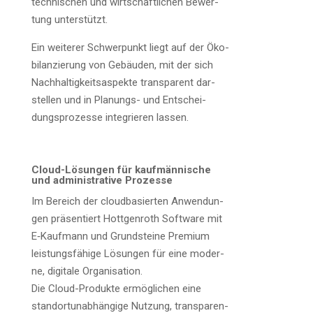
tech­ni­schen und wirt­schaft­li­chen Bewer­
tung unterstützt.
Ein wei­te­rer Schwer­punkt liegt auf der Öko­
bi­lan­zie­rung von Gebäu­den, mit der sich
Nach­hal­tig­keits­aspek­te trans­pa­rent dar­
stel­len und in Pla­nungs- und Ent­schei­
dungs­pro­zes­se inte­grie­ren lassen.
Cloud-Lösun­gen für kauf­män­ni­sche
und admi­nis­tra­ti­ve Prozesse
Im Bereich der cloud­ba­sier­ten Anwen­dun­
gen prä­sen­tiert Hott­gen­roth Soft­ware mit
E‑Kaufmann und Grund­stei­ne Pre­mi­um
leis­tungs­fä­hi­ge Lösun­gen für eine moder­
ne, digi­ta­le Orga­ni­sa­ti­on.
Die Cloud-Pro­duk­te ermög­li­chen eine
stand­ort­un­ab­hän­gi­ge Nut­zung, trans­pa­ren­