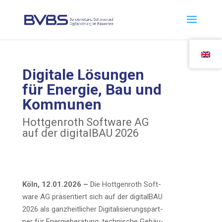
Digi­ta­le Lösun­gen
für Ener­gie, Bau und
Kommunen
Hott­gen­roth Soft­ware AG
auf der digi­tal­BAU 2026
Köln, 12.01.2026 –
Die Hott­gen­roth Soft­
ware AG prä­sen­tiert sich auf der digi­tal­BAU
2026 als ganz­heit­li­cher Digi­ta­li­sie­rungs­part­
ner für Ener­gie­be­ra­tung, tech­ni­sche Gebäu­