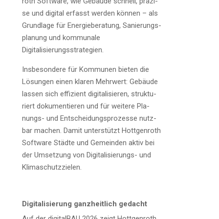
roth Soft­ware, wie Gebäu­de schnell, prä­zi­
se und digi­tal erfasst wer­den kön­nen – als
Grund­la­ge für Ener­gie­be­ra­tung, Sanie­rungs­
pla­nung und kom­mu­na­le
Digitalisierungsstrategien.
Ins­be­son­de­re für Kom­mu­nen bie­ten die
Lösun­gen einen kla­ren Mehr­wert: Gebäu­de
las­sen sich effi­zi­ent digi­ta­li­sie­ren, struk­tu­
riert doku­men­tie­ren und für wei­te­re Pla­
nungs- und Ent­schei­dungs­pro­zes­se nutz­
bar machen. Damit unter­stützt Hott­gen­roth
Soft­ware Städ­te und Gemein­den aktiv bei
der Umset­zung von Digi­ta­li­sie­rungs- und
Klimaschutzzielen.
Digi­ta­li­sie­rung ganz­heit­lich gedacht
Auf der digi­tal­BAU 2026 zeigt Hott­gen­roth