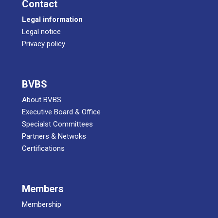
Cont­act
Legal infor­ma­ti­on
Legal noti­ce
Pri­va­cy policy
BVBS
About BVBS
Exe­cu­ti­ve Board & Office
Spe­cialst Committees
Part­ners & Netwoks
Certifications
Mem­bers
Mem­ber­ship