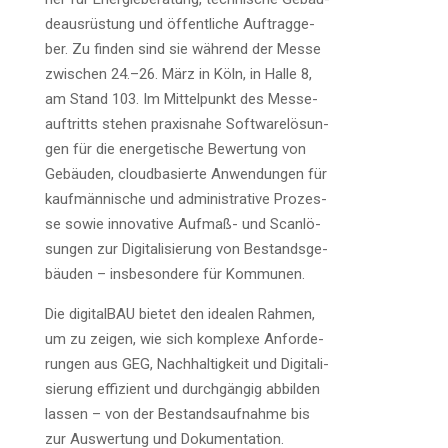
de­aus­rüs­tung und öffent­li­che Auf­trag­ge­
ber. Zu fin­den sind sie wäh­rend der Mes­se
zwi­schen 24.–26. März in Köln, in Hal­le 8,
am Stand 103. Im Mit­tel­punkt des Mes­se­
auf­tritts ste­hen pra­xis­na­he Soft­ware­lö­sun­
gen für die ener­ge­ti­sche Bewer­tung von
Gebäu­den, cloud­ba­sier­te Anwen­dun­gen für
kauf­män­ni­sche und admi­nis­tra­ti­ve Pro­zes­
se sowie inno­va­ti­ve Auf­maß- und Scan­lö­
sun­gen zur Digi­ta­li­sie­rung von Bestands­ge­
bäu­den – ins­be­son­de­re für Kommunen.
Die digi­tal­BAU bie­tet den idea­len Rah­men,
um zu zei­gen, wie sich kom­ple­xe Anfor­de­
run­gen aus GEG, Nach­hal­tig­keit und Digi­ta­li­
sie­rung effi­zi­ent und durch­gän­gig abbil­den
las­sen – von der Bestands­auf­nah­me bis
zur Aus­wer­tung und Dokumentation.