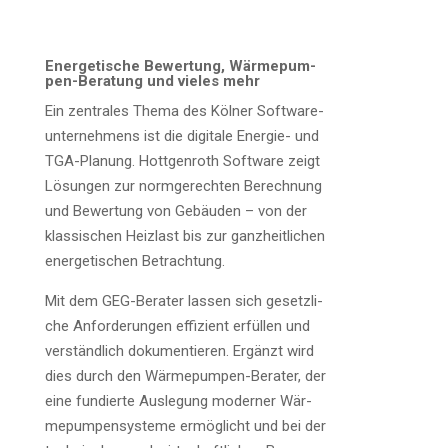
Ener­ge­ti­sche Bewer­tung, Wär­me­pum­
pen-Bera­tung und vie­les mehr
Ein zen­tra­les The­ma des Köl­ner Soft­ware­
un­ter­neh­mens ist die digi­ta­le Ener­gie- und
TGA-Pla­nung. Hott­gen­roth Soft­ware zeigt
Lösun­gen zur norm­ge­rech­ten Berech­nung
und Bewer­tung von Gebäu­den – von der
klas­si­schen Heiz­last bis zur ganz­heit­li­chen
ener­ge­ti­schen Betrachtung.
Mit dem GEG-Bera­ter las­sen sich gesetz­li­
che Anfor­de­run­gen effi­zi­ent erfül­len und
ver­ständ­lich doku­men­tie­ren. Ergänzt wird
dies durch den Wär­me­pum­pen-Bera­ter, der
eine fun­dier­te Aus­le­gung moder­ner Wär­
me­pum­pen­sys­te­me ermög­licht und bei der