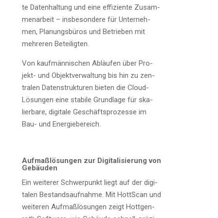
te Daten­hal­tung und eine effi­zi­en­te Zusam­
men­ar­beit – ins­be­son­de­re für Unter­neh­
men, Pla­nungs­bü­ros und Betrie­ben mit
meh­re­ren Beteiligten.
Von kauf­män­ni­schen Abläu­fen über Pro­
jekt- und Objekt­ver­wal­tung bis hin zu zen­
tra­len Daten­struk­tu­ren bie­ten die Cloud-
Lösun­gen eine sta­bi­le Grund­la­ge für ska­
lier­ba­re, digi­ta­le Geschäfts­pro­zes­se im
Bau- und Energiebereich.
Auf­maß­lö­sun­gen zur Digi­ta­li­sie­rung von
Gebäuden
Ein wei­te­rer Schwer­punkt liegt auf der digi­
ta­len Bestands­auf­nah­me. Mit Hott­Scan und
wei­te­ren Auf­maß­lö­sun­gen zeigt Hott­gen­