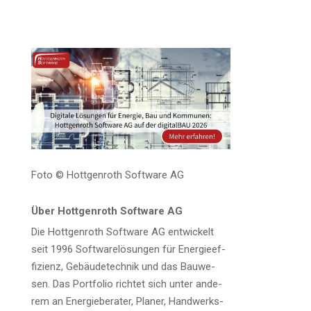
Foto © Hott­gen­roth Soft­ware AG
Über Hott­gen­roth Soft­ware AG
Die Hott­gen­roth Soft­ware AG ent­wi­ckelt
seit 1996 Soft­ware­lö­sun­gen für Ener­gie­ef­
fi­zi­enz, Gebäu­de­tech­nik und das Bau­we­
sen. Das Port­fo­lio rich­tet sich unter ande­
rem an Ener­gie­be­ra­ter, Pla­ner, Hand­werks­