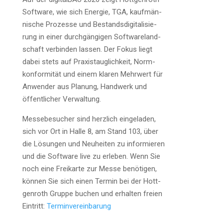
Soft­ware, wie sich Ener­gie, TGA, kauf­män­
ni­sche Pro­zes­se und Bestands­di­gi­ta­li­sie­
rung in einer durch­gän­gi­gen Soft­ware­land­
schaft ver­bin­den las­sen. Der Fokus liegt
dabei stets auf Pra­xis­taug­lich­keit, Norm­
kon­for­mi­tät und einem kla­ren Mehr­wert für
Anwen­der aus Pla­nung, Hand­werk und
öffent­li­cher Verwaltung.
Mes­se­be­su­cher sind herz­lich ein­ge­la­den,
sich vor Ort in Hal­le 8, am Stand 103, über
die Lösun­gen und Neu­hei­ten zu infor­mie­ren
und die Soft­ware live zu erle­ben. Wenn Sie
noch eine Frei­kar­te zur Mes­se benö­ti­gen,
kön­nen Sie sich einen Ter­min bei der Hott­
gen­roth Grup­pe buchen und erhal­ten frei­en
Ein­tritt:
Ter­min­ver­ein­ba­rung