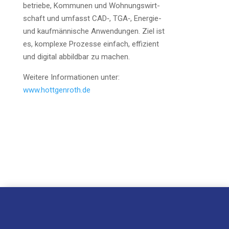
be­trie­be, Kom­mu­nen und Woh­nungs­wirt­
schaft und umfasst CAD‑, TGA‑, Ener­gie-
und kauf­män­ni­sche Anwen­dun­gen. Ziel ist
es, kom­ple­xe Pro­zes­se ein­fach, effi­zi­ent
und digi­tal abbild­bar zu machen.
Wei­te­re Infor­ma­tio­nen unter:
www.hottgenroth.de