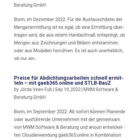
Bera­tung GmbH
Bonn, im Dezem­ber 2022. Für die Aus­tausch­da­tei der
Men­gen­er­mitt­lung ist es egal, ob eine Ermitt­lung über­
tra­gen wird, die aus einem Hand­auf­maß ent­springt, ob
Men­gen aus Zeich­nun­gen und Bil­dern ent­stam­men
oder aus Model­len her­rüh­ren. Es ist auch uner­heb­lich,
ob nur ein…
Prei­se für Abdich­tungs­ar­bei­ten schnell ermit­
teln – mit gaeb365.online und STLB-BauZ
by
Jördis Veen-Fuß
|
Sep 19, 2022
|
MWM Soft­ware &
Bera­tung GmbH
Bonn, im Sep­tem­ber 2022. Ab sofort kön­nen Pla­nen­de
oder aus­füh­ren­de Unter­neh­men mit der gemein­sam
von MWM Soft­ware & Bera­tung und anou­ri ent­wi­ckel­
ten Clou­dan­wen­dung gaeb365.online in Kom­bi­na­ti­on