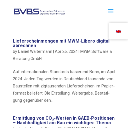
Lie­ferschein­men­gen mit MWM-Libe­ro digi­tal
abrechnen
by
Daniel Waltermann
|
Apr 26, 2024
|
MWM Soft­ware &
Bera­tung GmbH
Auf inter­na­tio­na­len Stan­dards basie­rend Bonn, im April
2024. Jeden Tag wer­den in Deutsch­land tau­sen­de von
Bau­stel­len mit zig­tau­sen­den Lie­fer­schei­nen im Papier­
for­mat belie­fert. Die Erstel­lung, Wei­ter­ga­be, Bestä­ti­
gung gegen­über den…
Ermitt­lung von CO
-Wer­ten in GAEB-Posi­tio­nen
2
– Nach­hal­tig­keit am Bau ein wich­ti­ges Thema