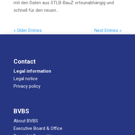
mit den Daten aus STLB-BauZ orts­un­ab­hän­gig und
schnell für den neuen…
« Older Entries
Next Ent­ries »
Cont­act
Legal infor­ma­ti­on
Legal noti­ce
Pri­va­cy policy
BVBS
About BVBS
Exe­cu­ti­ve Board & Office