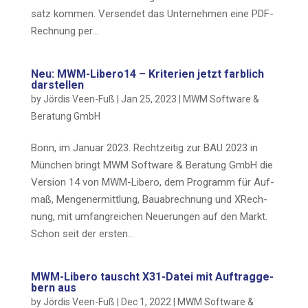
satz kom­men. Ver­sen­det das Unter­neh­men eine PDF-
Rech­nung per…
Neu: MWM-Libero14 – Kri­te­ri­en jetzt farb­lich
darstellen
by
Jördis Veen-Fuß
|
Jan 25, 2023
|
MWM Soft­ware &
Bera­tung GmbH
Bonn, im Janu­ar 2023. Recht­zei­tig zur BAU 2023 in
Mün­chen bringt MWM Soft­ware & Bera­tung GmbH die
Ver­si­on 14 von MWM-Libe­ro, dem Pro­gramm für Auf­
maß, Men­gen­er­mitt­lung, Bau­ab­rech­nung und XRech­
nung, mit umfang­rei­chen Neue­run­gen auf den Markt.
Schon seit der ersten…
MWM-Libe­ro tauscht X31-Datei mit Auf­trag­ge­
bern aus
by
Jördis Veen-Fuß
|
Dec 1, 2022
|
MWM Soft­ware &