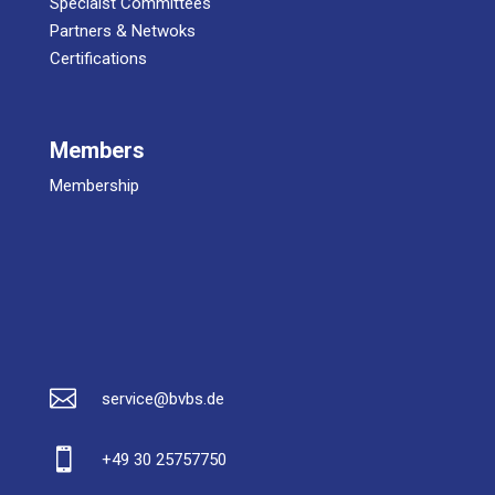
Spe­cialst Committees
Part­ners & Netwoks
Certifications
Mem­bers
Mem­ber­ship

service@bvbs.de

+49 30 25757750