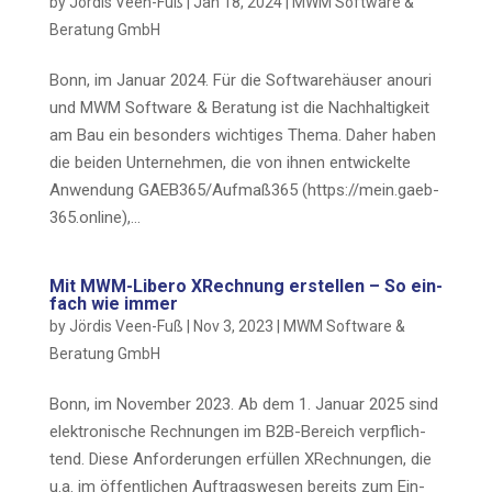
by
Jördis Veen-Fuß
|
Jan 18, 2024
|
MWM Soft­ware &
Bera­tung GmbH
Bonn, im Janu­ar 2024. Für die Soft­ware­häu­ser anou­ri
und MWM Soft­ware & Bera­tung ist die Nach­hal­tig­keit
am Bau ein beson­ders wich­ti­ges The­ma. Daher haben
die bei­den Unter­neh­men, die von ihnen ent­wi­ckel­te
Anwen­dung GAEB365/Aufmaß365 (https://mein.gaeb-
365.online),…
Mit MWM-Libe­ro XRech­nung erstel­len – So ein­
fach wie immer
by
Jördis Veen-Fuß
|
Nov 3, 2023
|
MWM Soft­ware &
Bera­tung GmbH
Bonn, im Novem­ber 2023. Ab dem 1. Janu­ar 2025 sind
elek­tro­ni­sche Rech­nun­gen im B2B-Bereich ver­pflich­
tend. Die­se Anfor­de­run­gen erfül­len XRech­nun­gen, die
u.a. im öffent­li­chen Auf­trags­we­sen bereits zum Ein­