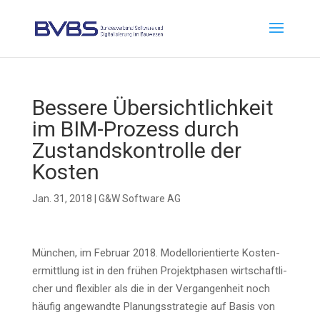
Bes­se­re Über­sicht­lich­keit
im BIM-Pro­zess durch
Zustands­kon­trol­le der
Kosten
Jan. 31, 2018
|
G&W Software AG
Mün­chen, im Febru­ar 2018. Modell­ori­en­tier­te Kos­ten­
er­mitt­lung ist in den frü­hen Pro­jekt­pha­sen wirt­schaft­li­
cher und fle­xi­bler als die in der Ver­gan­gen­heit noch
häu­fig ange­wand­te Pla­nungs­stra­te­gie auf Basis von