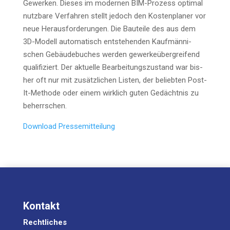
Gewer­ken. Die­ses im moder­nen BIM-Pro­zess opti­mal
nutz­ba­re Ver­fah­ren stellt jedoch den Kos­ten­pla­ner vor
neue Her­aus­for­de­run­gen. Die Bau­tei­le des aus dem
3D-Modell auto­ma­tisch ent­ste­hen­den Kauf­män­ni­
schen Gebäu­de­bu­ches wer­den gewer­ke­über­grei­fend
qua­li­fi­ziert. Der aktu­el­le Bear­bei­tungs­zu­stand war bis­
her oft nur mit zusätz­li­chen Lis­ten, der belieb­ten Post-
It-Metho­de oder einem wirk­lich guten Gedächt­nis zu
beherrschen.
Down­load Pressemitteilung
Kontakt
Rechtliches