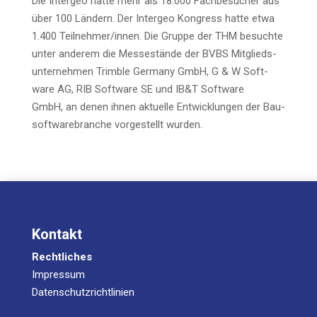
Die Inter­geo hat­te mehr als 18.000 Fach­be­su­cher aus
über 100 Län­dern. Der Inter­geo Kon­gress hat­te etwa
1.400 Teilnehmer/innen. Die Grup­pe der THM besuch­te
unter ande­rem die Mes­se­stän­de der BVBS Mit­glieds­
un­ter­neh­men Trim­ble Ger­ma­ny GmbH, G & W Soft­
ware AG, RIB Soft­ware SE und IB&T Soft­ware
GmbH, an denen ihnen aktu­el­le Ent­wick­lun­gen der Bau­
soft­ware­bran­che vor­ge­stellt wurden.
Kontakt
Rechtliches
Impressum
Datenschutzrichtlinien