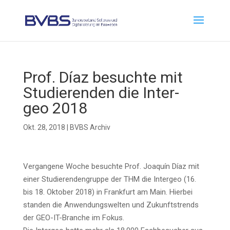
Prof. Díaz besuch­te mit
Stu­die­ren­den die Inter­
geo 2018
Okt. 28, 2018
|
BVBS Archiv
Ver­gan­ge­ne Woche besuch­te Prof. Joa­quín Díaz mit
einer Stu­die­ren­den­grup­pe der THM die Inter­geo (16.
bis 18. Okto­ber 2018) in Frank­furt am Main. Hier­bei
stan­den die Anwen­dungs­wel­ten und Zukunfts­trends
der GEO-IT-Bran­che im Fokus.