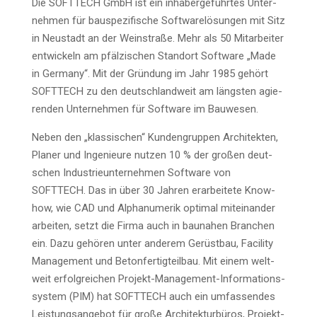
Die SOFTTECH GmbH ist ein inha­ber­ge­führ­tes Unter­
neh­men für bau­spe­zi­fi­sche Soft­ware­lö­sun­gen mit Sitz
in Neu­stadt an der Wein­stra­ße. Mehr als 50 Mit­ar­bei­ter
ent­wi­ckeln am pfäl­zi­schen Stand­ort Soft­ware „Made
in Ger­ma­ny“. Mit der Grün­dung im Jahr 1985 gehört
SOFTTECH zu den deutsch­land­weit am längs­ten agie­
ren­den Unter­neh­men für Soft­ware im Bauwesen.
Neben den „klas­si­schen“ Kun­den­grup­pen Archi­tek­ten,
Pla­ner und Inge­nieu­re nut­zen 10 % der gro­ßen deut­
schen Indus­trie­un­ter­neh­men Soft­ware von
SOFTTECH. Das in über 30 Jah­ren erar­bei­te­te Know-
how, wie CAD und Alpha­nu­me­rik opti­mal mit­ein­an­der
arbei­ten, setzt die Fir­ma auch in bau­na­hen Bran­chen
ein. Dazu gehö­ren unter ande­rem Gerüst­bau, Faci­li­ty
Manage­ment und Beton­fer­tig­teil­bau. Mit einem welt­
weit erfolg­rei­chen Pro­jekt-Manage­ment-Infor­ma­ti­ons­
sys­tem (PIM) hat SOFTTECH auch ein umfas­sen­des
Leis­tungs­an­ge­bot für gro­ße Archi­tek­tur­bü­ros, Pro­jekt­