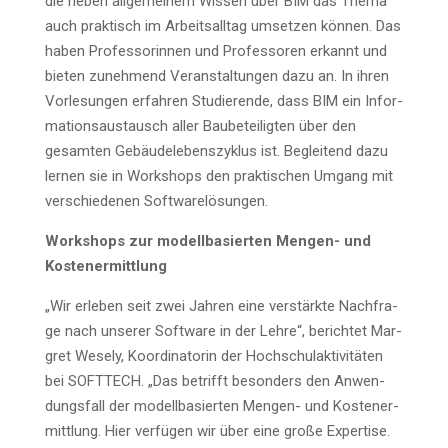
die neben all­ge­mei­nem Wis­sen über BIM das The­ma
auch prak­tisch im Arbeits­all­tag umset­zen kön­nen. Das
haben Pro­fes­so­rin­nen und Pro­fes­so­ren erkannt und
bie­ten zuneh­mend Ver­an­stal­tun­gen dazu an. In ihren
Vor­le­sun­gen erfah­ren Stu­die­ren­de, dass BIM ein Infor­
ma­ti­ons­aus­tausch aller Bau­be­tei­lig­ten über den
gesam­ten Gebäu­de­le­bens­zy­klus ist. Beglei­tend dazu
ler­nen sie in Work­shops den prak­ti­schen Umgang mit
ver­schie­de­nen Softwarelösungen.
Work­shops zur modell­ba­sier­ten Men­gen- und
Kostenermittlung
„Wir erle­ben seit zwei Jah­ren eine ver­stärk­te Nach­fra­
ge nach unse­rer Soft­ware in der Leh­re“, berich­tet Mar­
gret Wesely, Koor­di­na­to­rin der Hoch­schul­ak­ti­vi­tä­ten
bei SOFTTECH. „Das betrifft beson­ders den Anwen­
dungs­fall der modell­ba­sier­ten Men­gen- und Kos­ten­er­
mitt­lung. Hier ver­fü­gen wir über eine gro­ße Exper­ti­se.