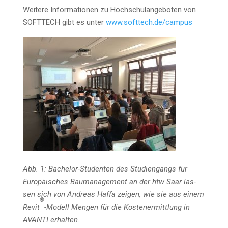
Wei­te­re Infor­ma­tio­nen zu Hoch­schul­an­ge­bo­ten von
SOFTTECH gibt es unter
www.softtech.de/campus
Abb. 1: Bache­lor-Stu­den­ten des Stu­di­en­gangs für
Euro­päi­sches Bau­ma­nage­ment an der htw Saar las­
sen sich von Andre­as Haf­fa zei­gen, wie sie aus einem
®
Revit
-Modell Men­gen für die Kos­ten­er­mitt­lung in
AVANTI erhalten.