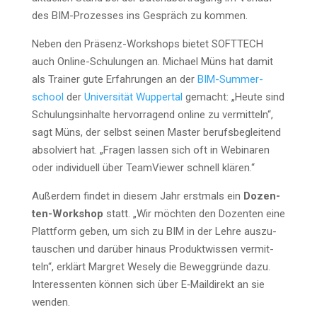
des BIM-Pro­zes­ses ins Gespräch zu kommen.
Neben den Prä­senz-Work­shops bie­tet SOFTTECH
auch Online-Schu­lun­gen an. Micha­el Müns hat damit
als Trai­ner gute Erfah­run­gen an der
BIM-Sum­mer­
school
der
Uni­ver­si­tät Wup­per­tal
gemacht: „Heu­te sind
Schu­lungs­in­hal­te her­vor­ra­gend online zu ver­mit­teln“,
sagt Müns, der selbst sei­nen Mas­ter berufs­be­glei­tend
absol­viert hat. „Fra­gen las­sen sich oft in Web­i­na­ren
oder indi­vi­du­ell über Team­View­er schnell klären.“
Außer­dem fin­det in die­sem Jahr erst­mals ein
Dozen­
ten-Work­shop
statt. „Wir möch­ten den Dozen­ten eine
Platt­form geben, um sich zu BIM in der Leh­re aus­zu­
tau­schen und dar­über hin­aus Pro­dukt­wis­sen ver­mit­
teln“, erklärt Mar­gret Wesely die Beweg­grün­de dazu.
Inter­es­sen­ten kön­nen sich über E‑Maildirekt an sie
wenden.