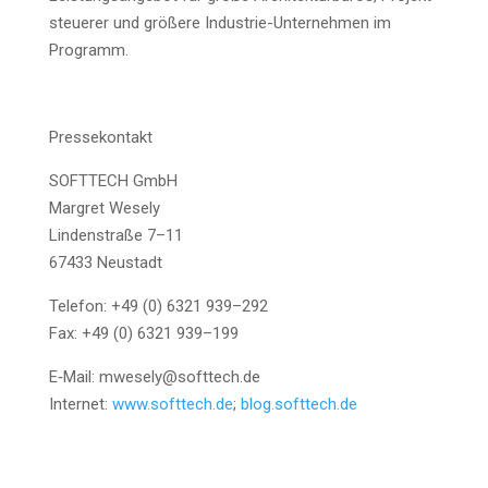
steue­rer und grö­ße­re Indus­trie-Unter­neh­men im
Programm.
Pres­se­kon­takt
SOFTTECH GmbH
Mar­gret Wesely
Lin­den­stra­ße 7–11
67433 Neustadt
Tele­fon: +49 (0) 6321 939–292
Fax: +49 (0) 6321 939–199
E‑Mail: mwesely@softtech.de
Inter­net:
www.softtech.de
;
blog.softtech.de