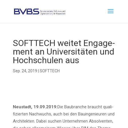
SOFTTECH wei­tet Enga­ge­
ment an Uni­ver­si­tä­ten und
Hoch­schu­len aus
Sep. 24, 2019
|
SOFTTECH
Neu­stadt, 19.09.2019:
Die Bau­bran­che braucht qua­li­
fi­zier­ten Nach­wuchs, auch bei den Bau­in­ge­nieu­ren und
Archi­tek­ten. Dabei suchen Unter­neh­men Absol­ven­ten,