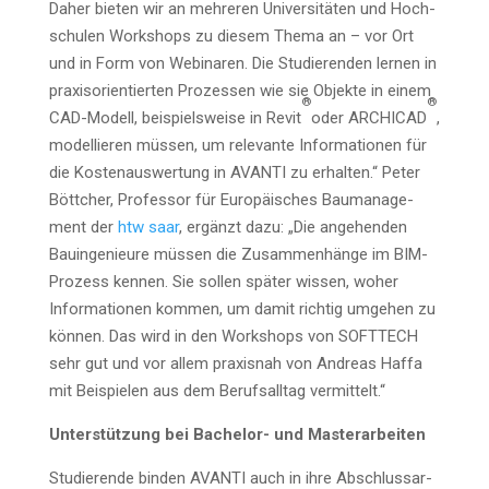
Daher bie­ten wir an meh­re­ren Uni­ver­si­tä­ten und Hoch­
schu­len Work­shops zu die­sem The­ma an – vor Ort
und in Form von Web­i­na­ren. Die Stu­die­ren­den ler­nen in
pra­xis­ori­en­tier­ten Pro­zes­sen wie sie Objek­te in einem
®
®
CAD-Modell, bei­spiels­wei­se in Revit
oder ARCHICAD
,
model­lie­ren müs­sen, um rele­van­te Infor­ma­tio­nen für
die Kos­ten­aus­wer­tung in AVANTI zu erhal­ten.“ Peter
Bött­cher, Pro­fes­sor für Euro­päi­sches Bau­ma­nage­
ment der
htw saar
, ergänzt dazu: „Die ange­hen­den
Bau­in­ge­nieu­re müs­sen die Zusam­men­hän­ge im BIM-
Pro­zess ken­nen. Sie sol­len spä­ter wis­sen, woher
Infor­ma­tio­nen kom­men, um damit rich­tig umge­hen zu
kön­nen. Das wird in den Work­shops von SOFTTECH
sehr gut und vor allem pra­xis­nah von Andre­as Haf­fa
mit Bei­spie­len aus dem Berufs­all­tag vermittelt.“
Unter­stüt­zung bei Bache­lor- und Masterarbeiten
Stu­die­ren­de bin­den AVANTI auch in ihre Abschluss­ar­