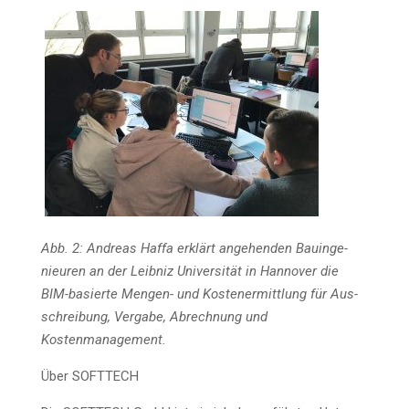
Abb. 2: Andre­as Haf­fa erklärt ange­hen­den Bau­in­ge­
nieu­ren an der Leib­niz Uni­ver­si­tät in Han­no­ver die
BIM-basier­te Men­gen- und Kos­ten­er­mitt­lung für Aus­
schrei­bung, Ver­ga­be, Abrech­nung und
Kostenmanagement.
Über SOFTTECH