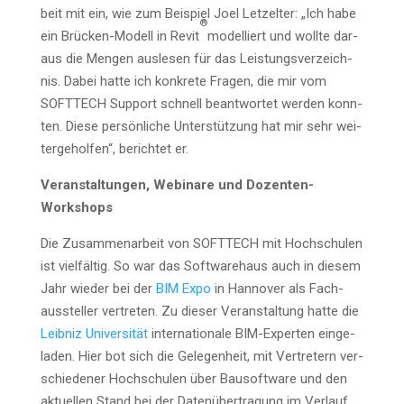
beit mit ein, wie zum Bei­spiel Joel Let­zel­ter: „Ich habe
®
ein Brü­cken-Modell in Revit
model­liert und woll­te dar­
aus die Men­gen aus­le­sen für das Leis­tungs­ver­zeich­
nis. Dabei hat­te ich kon­kre­te Fra­gen, die mir vom
SOFTTECH Sup­port schnell beant­wor­tet wer­den konn­
ten. Die­se per­sön­li­che Unter­stüt­zung hat mir sehr wei­
ter­ge­hol­fen“, berich­tet er.
Ver­an­stal­tun­gen, Web­i­na­re und Dozenten-
Workshops
Die Zusam­men­ar­beit von SOFTTECH mit Hoch­schu­len
ist viel­fäl­tig. So war das Soft­ware­haus auch in die­sem
Jahr wie­der bei der
BIM Expo
in Han­no­ver als Fach­
aus­stel­ler ver­tre­ten. Zu die­ser Ver­an­stal­tung hat­te die
Leib­niz Uni­ver­si­tät
inter­na­tio­na­le BIM-Exper­ten ein­ge­
la­den. Hier bot sich die Gele­gen­heit, mit Ver­tre­tern ver­
schie­de­ner Hoch­schu­len über Bau­soft­ware und den
aktu­el­len Stand bei der Daten­über­tra­gung im Ver­lauf