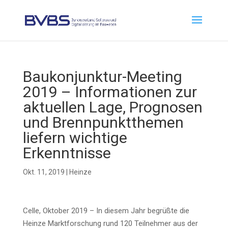
Bau­kon­junk­tur-Mee­ting
2019 – Infor­ma­tio­nen zur
aktu­el­len Lage, Pro­gno­sen
und Brenn­punkt­the­men
lie­fern wich­ti­ge
Erkenntnisse
Okt. 11, 2019
|
Heinze
Cel­le, Okto­ber 2019 – In die­sem Jahr begrüß­te die
Hein­ze Markt­for­schung rund 120 Teil­neh­mer aus der