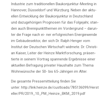
Indus­trie zum tra­di­tio­nel­len Bau­kon­junk­tur-Mee­ting in
Han­no­ver, Düs­sel­dorf und Würz­burg. Neben der aktu­
el­len Ent­wick­lung der Bau­kon­junk­tur in Deutsch­land
und dazu­ge­hö­ri­gen Pro­gno­sen für das Fol­ge­jahr, stan­
den auch Brenn­punkt­the­men im Vor­der­grund – dar­un­
ter die Fra­ge nach ei- ner erfolg­rei­chen Ener­gie­wen­de
im Gebäu­de­sek­tor, der sich Dr. Ralph Hen­ger vom
Insti­tut der Deut­schen Wirt­schaft wid­me­te. Dr. Chris­ti­
an Kai­ser, Lei­ter der Hein­ze Markt­for­schung, prä­sen­
tier­te in sei­nem Vor­trag span­nen­de Ergeb­nis­se einer
aktu­el­len Befra­gung pri­va­ter Haus­hal­te zum The­ma
Wohn­wün­sche der 50- bis 65-Jäh­ri­gen im Alter.
Die gesam­te Pres­se­mit­tei­lung fin­den Sie
unter: http://link.heinze.de/custloads/785136099/Herst
eller/PR/2019_10_PM_Heinze_BKM_2019.pdf