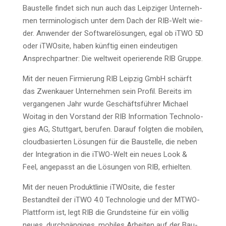
Bau­stel­le fin­det sich nun auch das Leip­zi­ger Unter­neh­
men ter­mi­no­lo­gisch unter dem Dach der RIB-Welt wie­
der. Anwen­der der Soft­ware­lö­sun­gen, egal ob iTWO 5D
oder iTWO­si­te, haben künf­tig einen ein­deu­ti­gen
Ansprech­part­ner: Die welt­weit ope­rie­ren­de RIB Gruppe.
Mit der neu­en Fir­mie­rung RIB Leip­zig GmbH schärft
das Zwenkau­er Unter­neh­men sein Pro­fil. Bereits im
ver­gan­ge­nen Jahr wur­de Geschäfts­füh­rer Micha­el
Woitag in den Vor­stand der RIB Infor­ma­ti­on Tech­no­lo­
gies AG, Stutt­gart, beru­fen. Dar­auf folg­ten die mobi­len,
cloud­ba­sier­ten Lösun­gen für die Bau­stel­le, die neben
der Inte­gra­ti­on in die iTWO-Welt ein neu­es Look &
Feel, ange­passt an die Lösun­gen von RIB, erhielten.
Mit der neu­en Pro­dukt­li­nie iTWO­si­te, die fes­ter
Bestand­teil der iTWO 4.0 Tech­no­lo­gie und der MTWO-
Platt­form ist, legt RIB die Grund­stei­ne für ein völ­lig
neu­es, durch­gän­gi­ges, mobi­les Arbei­ten auf der Bau­