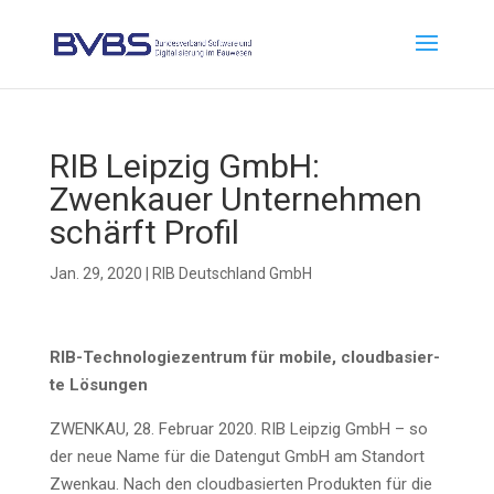
RIB Leip­zig GmbH:
Zwenkau­er Unter­neh­men
schärft Profil
Jan. 29, 2020
|
RIB Deutschland GmbH
RIB-Tech­no­lo­gie­zen­trum für mobi­le, cloud­ba­sier­
te Lösungen
ZWENKAU, 28. Febru­ar 2020. RIB Leip­zig GmbH – so
der neue Name für die Daten­gut GmbH am Stand­ort
Zwenkau. Nach den cloud­ba­sier­ten Pro­duk­ten für die