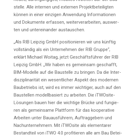
stel­le. Alle inter­nen und exter­nen Pro­jekt­be­tei­lig­ten
kön­nen in einer ein­zi­gen Anwen­dung Infor­ma­tio­nen
und Doku­men­te erfas­sen, wei­ter­ver­ar­bei­ten, aus­wer­
ten und unter­ein­an­der austauschen.
„Als RIB Leip­zig GmbH posi­tio­nie­ren wir uns künf­tig
voll­stän­dig als ein Unter­neh­men der RIB Grup­pe“,
erklärt Micha­el Woitag, jetzt Geschäfts­füh­rer der RIB
Leip­zig GmbH. „Wir haben es gemein­sam geschafft,
BIM-Model­le auf die Bau­stel­le zu brin­gen. Da die Inter­
dis­zi­pli­na­ri­tät ein wesent­li­cher Aspekt des moder­nen
Bau­be­triebs ist, wird es immer wich­ti­ger, auch auf den
Bau­stel­len modell­ba­siert zu arbei­ten. Die iTWO­si­te-
Lösun­gen bau­en hier die wich­ti­ge Brü­cke und fun­gie­
ren als gemein­sa­me Platt­form für das koope­ra­ti­ve
Arbei­ten unter Bau­aus­füh­rern, Auf­trag­ge­bern und
Nach­un­ter­neh­mern. Mit iTWO­si­te als ele­men­ta­rer
Bestand­teil von iTWO 4.0 pro­fi­tie­ren alle am Bau Betei­