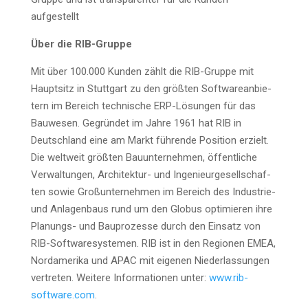
aufgestellt
Über die RIB-Gruppe
Mit über 100.000 Kun­den zählt die RIB-Grup­pe mit
Haupt­sitz in Stutt­gart zu den größ­ten Soft­ware­an­bie­
tern im Bereich tech­ni­sche ERP-Lösun­gen für das
Bau­we­sen. Gegrün­det im Jah­re 1961 hat RIB in
Deutsch­land eine am Markt füh­ren­de Posi­ti­on erzielt.
Die welt­weit größ­ten Bau­un­ter­neh­men, öffent­li­che
Ver­wal­tun­gen, Archi­tek­tur- und Inge­nieur­ge­sell­schaf­
ten sowie Groß­un­ter­neh­men im Bereich des Indus­trie-
und Anla­gen­baus rund um den Glo­bus opti­mie­ren ihre
Pla­nungs- und Bau­pro­zes­se durch den Ein­satz von
RIB-Soft­ware­sys­te­men. RIB ist in den Regio­nen EMEA,
Nord­ame­ri­ka und APAC mit eige­nen Nie­der­las­sun­gen
ver­tre­ten. Wei­te­re Infor­ma­tio­nen unter:
www.rib-
software.com
.