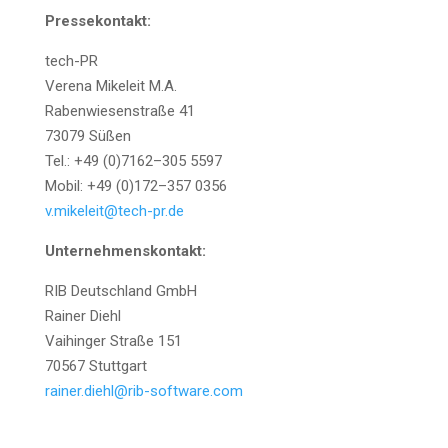
Pres­se­kon­takt:
tech-PR
Vere­na Mikeleit M.A.
Raben­wie­sen­stra­ße 41
73079 Süßen
Tel.: +49 (0)7162–305 5597
Mobil: +49 (0)172–357 0356
v.mikeleit@tech-pr.de
Unter­neh­mens­kon­takt:
RIB Deutsch­land GmbH
Rai­ner Diehl
Vai­hin­ger Stra­ße 151
70567 Stuttgart
rainer.diehl@rib-software.com