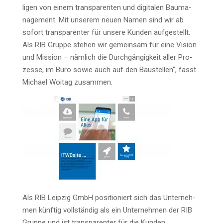
li­gen von einem trans­pa­ren­ten und digi­ta­len Bau­ma­
nage­ment. Mit unse­rem neu­en Namen sind wir ab
sofort trans­pa­ren­ter für unse­re Kun­den auf­ge­stellt.
Als RIB Grup­pe ste­hen wir gemein­sam für eine Visi­on
und Mis­si­on – näm­lich die Durch­gän­gig­keit aller Pro­
zes­se, im Büro sowie auch auf den Bau­stel­len“, fasst
Micha­el Woitag zusammen.
Als RIB Leip­zig GmbH posi­tio­niert sich das Unter­neh­
men künf­tig voll­stän­dig als ein Unter­neh­men der RIB
Grup­pe und ist trans­pa­ren­ter für die Kun­den