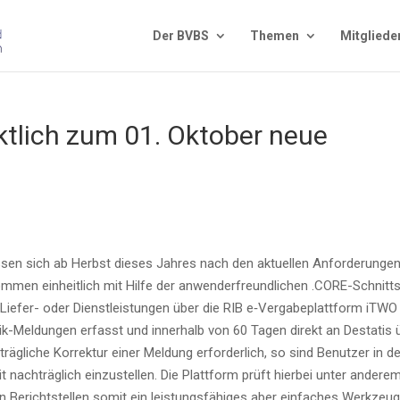
Der BVBS
The­men
Mit­glie­de
kt­lich zum 01. Okto­ber neue
sen sich ab Herbst die­ses Jah­res nach den aktu­el­len Anfor­de­run­ge
­kom­men ein­heit­lich mit Hil­fe der anwen­der­freund­li­chen .CORE-Schnitt­st
u, Lie­fer- oder Dienst­leis­tun­gen über die RIB e‑Vergabeplattform iTWO
is­tik-Mel­dun­gen erfasst und inner­halb von 60 Tagen direkt an Desta­tis
­träg­li­che Kor­rek­tur einer Mel­dung erfor­der­lich, so sind Benut­zer in d
it nach­träg­lich ein­zu­stel­len. Die Platt­form prüft hier­bei unter ande­re
den Bericht­stel­len somit ein leis­tungs­fä­hi­ges aber ein­fa­ches Werk­zeu