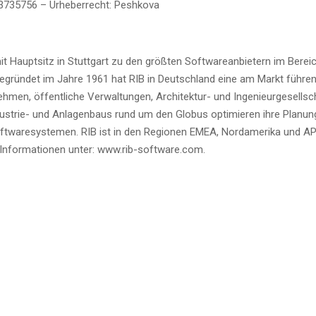
735756 – Urhe­ber­recht: Peshkova
 Haupt­sitz in Stutt­gart zu den größ­ten Soft­ware­an­bie­tern im Berei
egrün­det im Jah­re 1961 hat RIB in Deutsch­land eine am Markt füh­ren
neh­men, öffent­li­che Ver­wal­tun­gen, Archi­tek­tur- und Inge­nieur­ge­sell­s
s­trie- und Anla­gen­baus rund um den Glo­bus opti­mie­ren ihre Pla­nu
ft­ware­sys­te­men. RIB ist in den Regio­nen EMEA, Nord­ame­ri­ka und 
­re Infor­ma­tio­nen unter: www.rib-software.com.