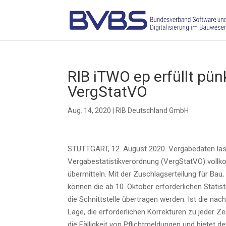
RIB iTWO ep erfüllt pün
VergStatVO
Aug. 14, 2020
|
RIB Deutschland GmbH
STUTTGART, 12. August 2020. Ver­ga­be­da­ten las­
Ver­ga­be­sta­tis­tik­ver­ord­nung (Ver­g­Stat­VO) voll
über­mit­teln. Mit der Zuschlags­er­tei­lung für Ba
kön­nen die ab 10. Okto­ber erfor­der­li­chen Sta­t
die Schnitt­stel­le über­tra­gen wer­den. Ist die nach
Lage, die erfor­der­li­chen Kor­rek­tu­ren zu jeder Ze
die Fäl­lig­keit von Pflicht­mel­dun­gen und bie­tet 