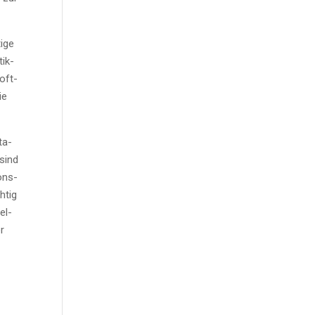
i­ge
tik­
Soft­
ie
ta­
 sind
­ons­
h­tig
el­
er