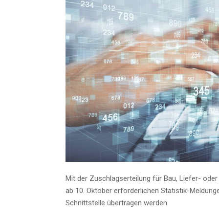
Mit der Zuschlags­er­tei­lung für Bau, Lie­fer- od
ab 10. Okto­ber erfor­der­li­chen Sta­tis­tik-Mel­d
Schnitt­stel­le über­tra­gen werden.