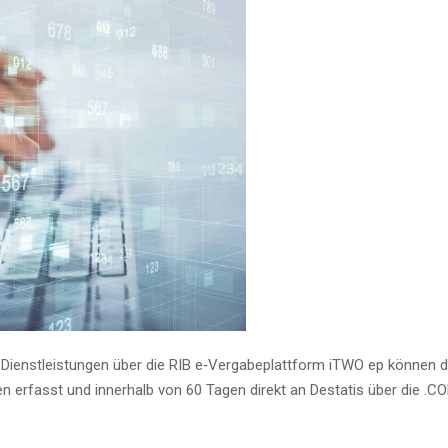
er Dienst­leis­tun­gen über die RIB e‑Vergabeplattform iTWO ep kön­nen d
un­gen erfasst und inner­halb von 60 Tagen direkt an Desta­tis über die .C