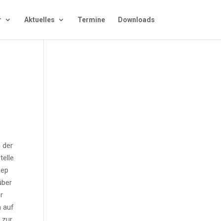
r
Aktu­el­les
Ter­mi­ne
Down­loads
n der
el­le
 ep
 über
er
m auf
g zur