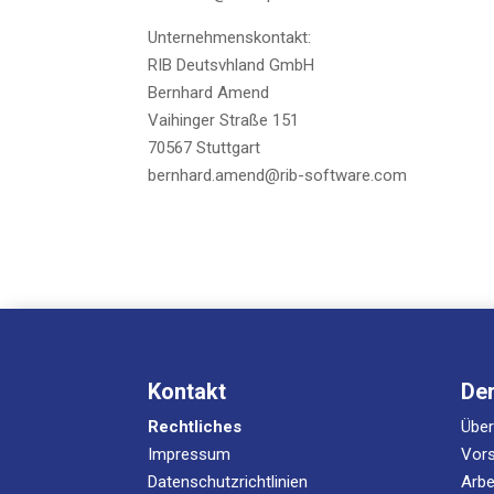
Unter­neh­mens­kon­takt:
RIB Deutsvh­land GmbH
Bern­hard Amend
Vai­hin­ger Stra­ße 151
70567 Stuttgart
bernhard.amend@rib-software.com
Kontakt
De
Rechtliches
Übe
Impressum
Vors
Datenschutzrichtlinien
Arbe