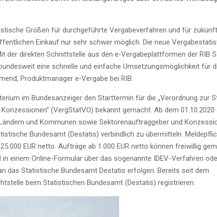
­tis­ti­sche Grö­ßen für durch­ge­führ­te Ver­ga­be­ver­fah­ren und für zukünf­t
ffent­li­chen Ein­kauf nur sehr schwer mög­lich. Die neue Ver­ga­be­sta­tis­
 Mit der direk­ten Schnitt­stel­le aus den e‑Vergabeplattformen der RIB 
 bun­des­weit eine schnel­le und ein­fa­che Umset­zungs­mög­lich­keit für d
Amend, Pro­dukt­ma­na­ger e‑Vergabe bei RIB.
e­ri­um im Bun­des­an­zei­ger den Start­ter­min für die „Ver­ord­nung zur S
ge und Kon­zes­sio­nen“ (Ver­g­Stat­VO) bekannt gemacht. Ab dem 01.10.2020
 Län­dern und Kom­mu­nen sowie Sek­to­ren­auf­trag­ge­ber und Kon­zes­si
tis­ti­sche Bun­des­amt (Desta­tis) ver­bind­lich zu über­mit­teln. Mel­de­pflic
25.000 EUR net­to. Auf­trä­ge ab 1.000 EUR net­to kön­nen frei­wil­lig gem
l in einem Online-For­mu­lar über das soge­nann­te IDEV-Ver­fah­ren od
n das Sta­tis­ti­sche Bun­des­amt Desta­tis erfol­gen. Bereits seit dem
t­stel­le beim Sta­tis­ti­schen Bun­des­amt (Desta­tis) registrieren.