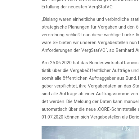
Erfül­lung der neu­es­ten VergStatVO.
„Bis­lang waren ein­heit­li­che und ver­bind­li­che sta
stra­te­gi­sche Pla­nun­gen für Ver­ga­ben und den ö
ver­ord­nung schließt nun die­se wich­ti­ge Lücke.
ware SE bie­ten wir unse­ren Ver­ga­be­stel­len nun
Anfor­de­run­gen der Ver­g­Stat­VO“, so Bern­hard 
Am 25.06.2020 hat das Bun­des­wirt­schafts­mi­nis­t
tis­tik über die Ver­ga­be­öf­fent­li­cher Auf­trä­
somit alle öffent­li­chen Auf­trag­ge­ber aus Bund,
ge­ber ver­pflich­tet, ihre Ver­ga­be­da­ten an das Sta­
sind alle Auf­trä­ge ab einer Auf­trags­sum­me von 
det wer­den. Die Mel­dung der Daten kann manu­el
auto­ma­tisch über die neue .CORE-Schnitt­stel­le a
01.07.2020 kön­nen sich Ver­ga­be­stel­len als Berich