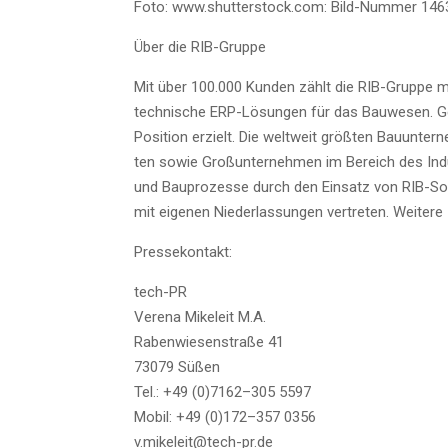
Foto: www.shutterstock.com: Bild-Num­mer 1463
Über die RIB-Gruppe
Mit über 100.000 Kun­den zählt die RIB-Grup­pe mit
tech­ni­sche ERP-Lösun­gen für das Bau­we­sen. G
Posi­ti­on erzielt. Die welt­weit größ­ten Bau­un­ter­
ten sowie Groß­un­ter­neh­men im Bereich des Indu
und Bau­pro­zes­se durch den Ein­satz von RIB-So
mit eige­nen Nie­der­las­sun­gen ver­tre­ten. Wei­te
Pres­se­kon­takt:
tech-PR
Vere­na Mikeleit M.A.
Raben­wie­sen­stra­ße 41
73079 Süßen
Tel.: +49 (0)7162–305 5597
Mobil: +49 (0)172–357 0356
v.mikeleit@tech-pr.de