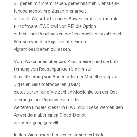
SE geben mit ihrem neu­en, gemein­sa­men Dienst­leis­
tungs­an­ge­bot ihre Zusammenarbeit
bekannt. Ab sofort kön­nen Anwen­der der Infra­struk­
tur­soft­ware iTWO civil von RIB die Option
nut­zen, ihre Punkt­wol­ken pro­fes­sio­nell und exakt nach
Wunsch von den Exper­ten der Firma
vigram bear­bei­ten zu lassen.
Vom Ausdünnen über das Zuschnei­den und die Ent­
fer­nung von Rausch­punk­ten bis hin zur
Klas­si­fi­zie­rung von Böden oder der Model­lie­rung von
Digi­ta­len Gelän­de­mo­del­len (DGM)
bie­tet vigram eine Viel­zahl an Mög­lich­kei­ten der Opti­
mie­rung einer Punkt­wol­ke für den
wei­te­ren Ein­satz die­ser in iTWO civil. Die­se wer­den den
Anwen­dern über einen Cloud-Dienst
zur Verfügung gestellt.
In den Win­ter­mo­na­ten die­ses Jah­res erfolg­te