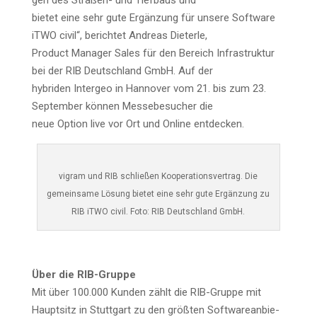
gen des Stra­ßen- und Tief­baus und
bie­tet eine sehr gute Ergän­zung für unse­re Soft­ware
iTWO civil“, berich­tet Andre­as Dieterle,
Pro­duct Mana­ger Sales für den Bereich Infra­struk­tur
bei der RIB Deutsch­land GmbH. Auf der
hybri­den Inter­geo in Han­no­ver vom 21. bis zum 23.
Sep­tem­ber kön­nen Mes­se­be­su­cher die
neue Opti­on live vor Ort und Online entdecken.
vigram und RIB schlie­ßen Koope­ra­ti­ons­ver­trag. Die
gemein­sa­me Lösung bie­tet eine sehr gute Ergän­zung zu
RIB iTWO civil. Foto: RIB Deutsch­land GmbH.
Über die RIB-Gruppe
Mit über 100.000 Kun­den zählt die RIB-Grup­pe mit
Haupt­sitz in Stutt­gart zu den größ­ten Soft­ware­an­bie­