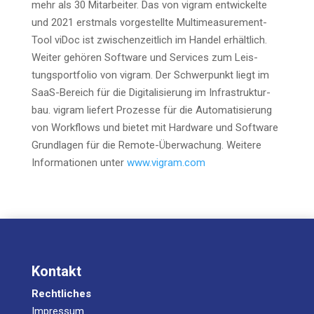
mehr als 30 Mit­ar­bei­ter. Das von vigram ent­wi­ckel­te
und 2021 erst­mals vor­ge­stell­te Mul­ti­me­a­su­re­ment-
Tool viDoc ist zwi­schen­zeit­lich im Han­del erhält­lich.
Wei­ter gehö­ren Soft­ware und Ser­vices zum Leis­
tungs­port­fo­lio von vigram. Der Schwer­punkt liegt im
SaaS-Bereich für die Digi­ta­li­sie­rung im Infra­struk­tur­
bau. vigram lie­fert Pro­zes­se für die Auto­ma­ti­sie­rung
von Work­flows und bie­tet mit Hard­ware und Soft­ware
Grund­la­gen für die Remo­te-Über­wa­chung. Wei­te­re
Infor­ma­tio­nen unter
www.vigram.com
Kontakt
Rechtliches
Impressum