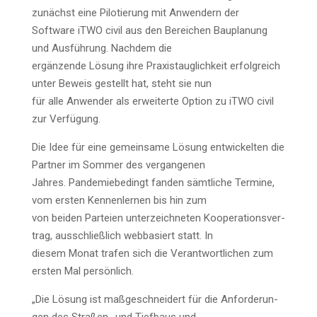
zunächst eine Pilo­tie­rung mit Anwen­dern der
Soft­ware iTWO civil aus den Berei­chen Bau­pla­nung
und Ausführung. Nach­dem die
ergän­zen­de Lösung ihre Pra­xis­taug­lich­keit erfolg­reich
unter Beweis gestellt hat, steht sie nun
für alle Anwen­der als erwei­ter­te Opti­on zu iTWO civil
zur Verfügung.
Die Idee für eine gemein­sa­me Lösung ent­wi­ckel­ten die
Part­ner im Som­mer des vergangenen
Jah­res. Pan­de­mie­be­dingt fan­den sämt­li­che Ter­mi­ne,
vom ers­ten Ken­nen­ler­nen bis hin zum
von bei­den Par­tei­en unter­zeich­ne­ten Koope­ra­ti­ons­ver­
trag, aus­schließ­lich web­ba­siert statt. In
die­sem Monat tra­fen sich die Ver­ant­wort­li­chen zum
ers­ten Mal persönlich.
„Die Lösung ist maß­ge­schnei­dert für die Anfor­de­run­