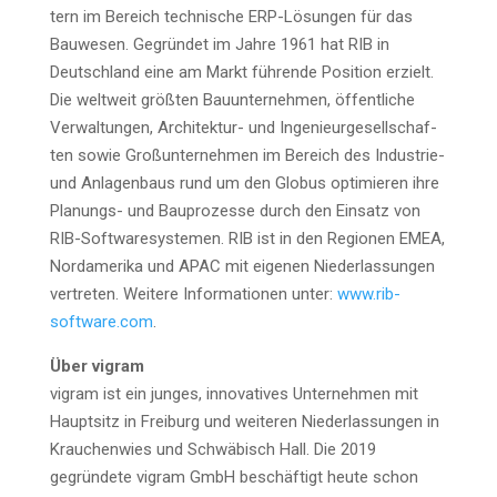
tern im Bereich tech­ni­sche ERP-Lösun­gen für das
Bau­we­sen. Gegründet im Jah­re 1961 hat RIB in
Deutsch­land eine am Markt führende Posi­ti­on erzielt.
Die welt­weit größ­ten Bau­un­ter­neh­men, öffent­li­che
Ver­wal­tun­gen, Archi­tek­tur- und Inge­nieur­ge­sell­schaf­
ten sowie Groß­un­ter­neh­men im Bereich des Indus­trie-
und Anla­gen­baus rund um den Glo­bus opti­mie­ren ihre
Pla­nungs- und Bau­pro­zes­se durch den Ein­satz von
RIB-Soft­ware­sys­te­men. RIB ist in den Regio­nen EMEA,
Nord­ame­ri­ka und APAC mit eige­nen Nie­der­las­sun­gen
ver­tre­ten. Wei­te­re Infor­ma­tio­nen unter:
www.rib-
software.com
.
Über vigram
vigram ist ein jun­ges, inno­va­ti­ves Unter­neh­men mit
Haupt­sitz in Frei­burg und wei­te­ren Nie­der­las­sun­gen in
Krau­chen­wies und Schwä­bisch Hall. Die 2019
gegründete vigram GmbH beschäf­tigt heu­te schon