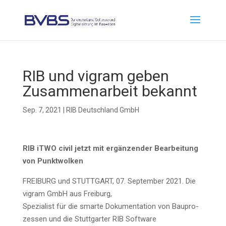
RIB und vigram geben
Zusam­men­ar­beit bekannt
Sep. 7, 2021
|
RIB Deutschland GmbH
RIB iTWO civil jetzt mit ergän­zen­der Bear­bei­tung
von Punktwolken
FREIBURG und STUTTGART, 07. Sep­tem­ber 2021. Die
vigram GmbH aus Freiburg,
Spe­zia­list für die smar­te Doku­men­ta­ti­on von Bau­pro­
zes­sen und die Stutt­gar­ter RIB Software