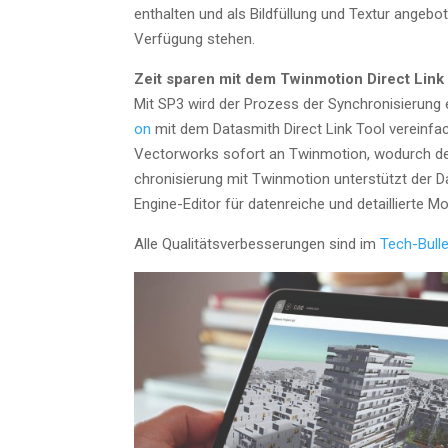
ent­hal­ten und als Bild­fül­lung und Tex­tur ange­b
Ver­fü­gung stehen.
Zeit spa­ren mit dem Twin­mo­ti­on Direct Link
Mit SP3 wird der Pro­zess der Syn­chro­ni­sie­ru
on
mit dem Data­s­mith Direct Link Tool ver­ein­f
Vec­tor­works sofort an Twin­mo­ti­on, wodurch der
chro­ni­sie­rung mit Twin­mo­ti­on unter­stützt der 
Engi­ne-Edi­tor für daten­rei­che und detail­lier­te M
Alle Qua­li­täts­ver­bes­se­run­gen sind im
Tech-Bul­le