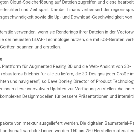
ten Cloud-Spei­cher­lö­sung auf Datei­en zugrei­fen und die­se bear­bei­t
leich­tert und Zeit spart. Dar­über hin­aus ver­bes­sert der regi­ons­spe­zi
ns­ge­schwin­dig­keit sowie die Up- und Down­load-Geschwin­dig­keit von
sti­le ver­wen­den, wenn sie Ren­de­rings ihrer Datei­en in der Vec­tor­
­le der neu­es­ten LiDAR-Tech­no­lo­gie nut­zen, die mit iOS-Gerä­ten ver­
 Gerä­ten scan­nen und erstellen.
ng
als Platt­form für Aug­men­ted Rea­li­ty, 3D und die Web-Ansicht von 3D-
robus­te­res Erleb­nis für alle zu lie­fern, die 3D-Designs jeder Grö­ße i
 und navi­gie­ren“, so Dave Don­ley, Direc­tor of Pro­duct Tech­no­lo­g
innen die­se inno­va­ti­ven Updates zur Ver­fü­gung zu stel­len, die ihne
 kom­ple­xen Design­mo­del­len für bes­se­re Prä­sen­ta­tio­nen und inter­ak­ti
ke­te von mtex­tur aus­ge­lie­fert wer­den. Die digi­ta­len Bau­ma­te­ri­al-
andschaftsarchitekt:innen wer­den 150 bis 250 Her­stel­ler­ma­te­ria­li­e