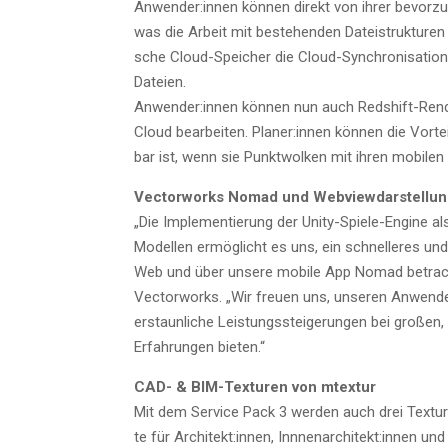
Anwender:innen kön­nen direkt von ihrer bevor­zug­
was die Arbeit mit bestehen­den Datei­struk­tu­ren er
sche Cloud-Spei­cher die Cloud-Syn­chro­ni­sa­ti­o
Dateien.
Anwender:innen kön­nen nun auch Reds­hift-Ren­der­
Cloud bear­bei­ten. Planer:innen kön­nen die Vor­tei
bar ist, wenn sie Punkt­wol­ken mit ihren mobi­len
Vec­tor­works Nomad und Webviewdarstellu
„Die Imple­men­tie­rung der Unity-Spie­le-Engi­ne 
Model­len ermög­licht es uns, ein schnel­le­res und 
Web und über unse­re mobi­le App Nomad betrach­ten
Vec­tor­works. „Wir freu­en uns, unse­ren Anwender:
erstaun­li­che Leis­tungs­stei­ge­run­gen bei gro­ßen,
Erfah­run­gen bieten.“
CAD- & BIM-Tex­tu­ren von mtextur
Mit dem Ser­vice Pack 3 wer­den auch drei Tex­tur­pa­
te für Architekt:innen, Innnenarchitekt:innen und L