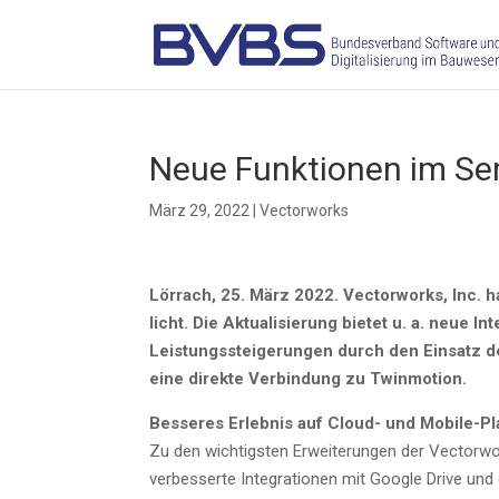
Neue Funk­tio­nen im Ser
März 29, 2022
|
Vectorworks
Lör­rach, 25. März 2022. Vec­tor­works, Inc. ha
licht. Die Aktua­li­sie­rung bie­tet u. a. neue I
Leis­tungs­stei­ge­run­gen durch den Ein­satz de
eine direk­te Ver­bin­dung zu Twinmotion.
Bes­se­res Erleb­nis auf Cloud- und Mobile-P
Zu den wich­tigs­ten Erwei­te­run­gen der Vec­tor­wo
ver­bes­ser­te Inte­gra­tio­nen mit Goog­le Dri­ve 