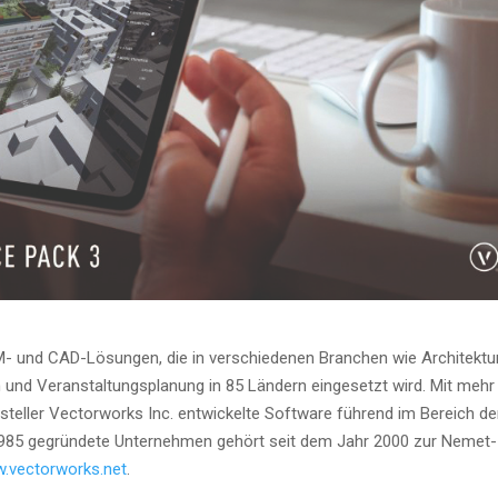
M- und CAD-Lösun­gen, die in ver­schie­de­nen Bran­chen wie Archi­tek­tur
ign und Ver­an­stal­tungs­pla­nung in 85 Län­dern ein­ge­setzt wird. Mit mehr
el­ler Vec­tor­works Inc. ent­wi­ckel­te Soft­ware füh­rend im Bereich de
 1985 gegrün­de­te Unter­neh­men gehört seit dem Jahr 2000 zur Nemet­
.vectorworks.net
.