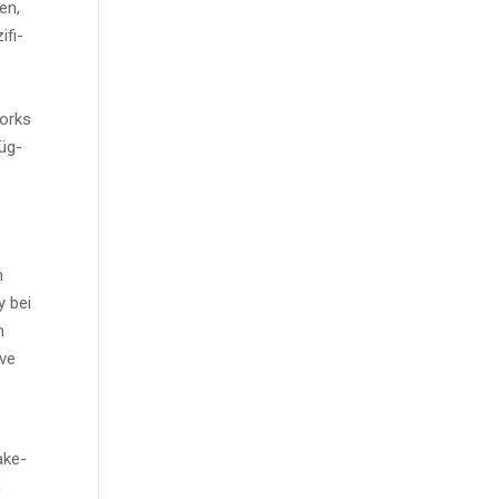
en,
­fi­
works
füg­
m
y bei
n
­ve
Pake­
n