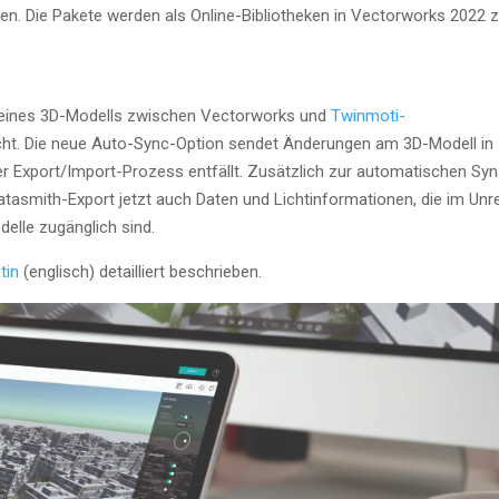
o­ten. Die Pake­te wer­den als Online-Biblio­the­ken in Vec­tor­works 2022 
ng eines 3D-Modells zwi­schen Vec­tor­works und
Twin­mo­ti­
acht. Die neue Auto-Sync-Opti­on sen­det Ände­run­gen am 3D-Modell in
 Expor­t/Im­port-Pro­zess ent­fällt. Zusätz­lich zur auto­ma­ti­schen Syn
Data­s­mith-Export jetzt auch Daten und Licht­in­for­ma­tio­nen, die im Unre
odel­le zugäng­lich sind.
­tin
(eng­lisch) detail­liert beschrieben.