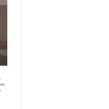
,
 als
r