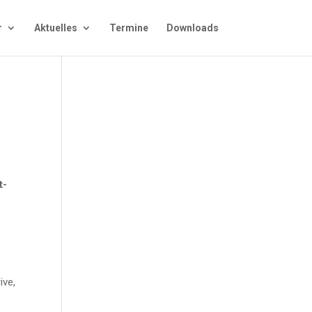
r
Aktu­el­les
Ter­mi­ne
Down­loads
2
t­
t
­ve,
.