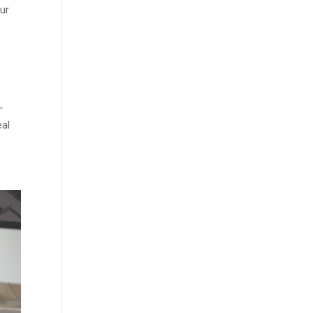
zur
­
­al