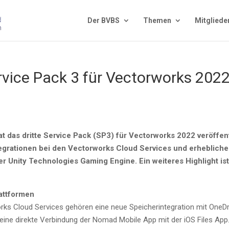
Der BVBS
The­men
Mit­glie­de
­vice Pack 3 für Vec­tor­works 202
t das drit­te Ser­vice Pack (SP3) für Vec­tor­works 2022 ver­öf­fen
nte­gra­tio­nen bei den Vec­tor­works Cloud Ser­vices und erheb­li­che
r Unity Tech­no­lo­gies Gam­ing Engi­ne. Ein wei­te­res High­light is
lattformen
rks Cloud Ser­vices gehö­ren eine neue Spei­cher­in­te­gra­ti­on mit One­Dri
und eine direk­te Ver­bin­dung der Nomad Mobi­le App mit der iOS Files App