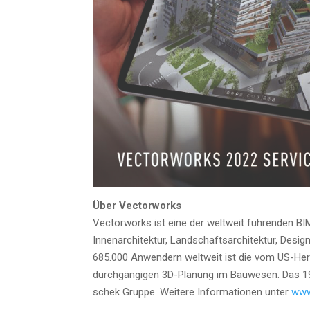
Über Vec­tor­works
Vec­tor­works ist eine der welt­weit füh­ren­den BI
Innen­ar­chi­tek­tur, Land­schafts­ar­chi­tek­tur, Des
685.000 Anwen­dern welt­weit ist die vom US-Her­st
durch­gän­gi­gen 3D-Pla­nung im Bau­we­sen. Das
schek Grup­pe. Wei­te­re Infor­ma­tio­nen unter
www