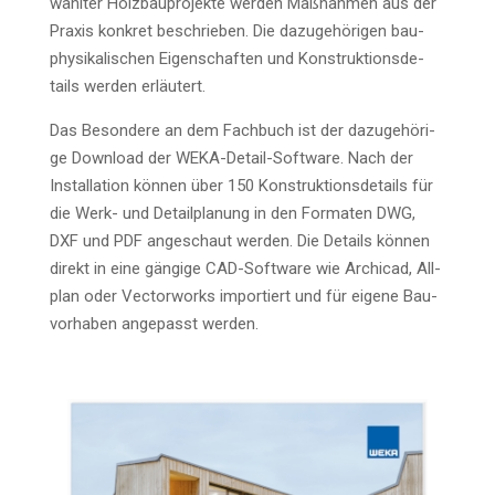
wähl­ter Holz­bau­pro­jek­te wer­den Maß­nah­men aus der
Pra­xis kon­kret beschrie­ben. Die dazu­ge­hö­ri­gen bau­
phy­si­ka­li­schen Eigen­schaf­ten und Kon­struk­ti­ons­de­
tails wer­den erläutert.
Das Beson­de­re an dem Fach­buch ist der dazu­ge­hö­ri­
ge Down­load der WEKA-Detail-Soft­ware. Nach der
Instal­la­ti­on kön­nen über 150 Kon­struk­ti­ons­de­tails für
die Werk- und Detail­pla­nung in den For­ma­ten DWG,
DXF und PDF ange­schaut wer­den. Die Details kön­nen
direkt in eine gän­gi­ge CAD-Soft­ware wie Archi­cad, All­
plan oder Vec­tor­works impor­tiert und für eige­ne Bau­
vor­ha­ben ange­passt werden.