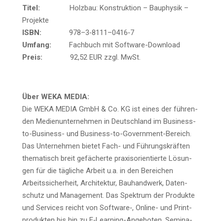
Titel:
Holz­bau: Kon­struk­ti­on – Bau­phy­sik –
Projekte
ISBN:
978–3‑8111–0416‑7
Umfang:
Fach­buch mit Software-Download
Preis:
92,52 EUR zzgl. MwSt.
Über WEKA MEDIA:
Die WEKA MEDIA GmbH & Co. KG ist eines der füh­ren­
den Medi­en­un­ter­neh­men in Deutsch­land im Busi­ness-
to-Busi­ness- und Busi­ness-to-Govern­ment-Bereich.
Das Unter­neh­men bie­tet Fach- und Füh­rungs­kräf­ten
the­ma­tisch breit gefä­cher­te pra­xis­ori­en­tier­te Lösun­
gen für die täg­li­che Arbeit u.a. in den Berei­chen
Arbeits­si­cher­heit, Archi­tek­tur, Bau­hand­werk, Daten­
schutz und Manage­ment. Das Spek­trum der Pro­duk­te
und Ser­vices reicht von Software‑, Online- und Print­
pro­duk­ten bis hin zu E‑Lear­ning-Ange­bo­ten, Semi­na­