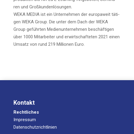
ren und Großkundenlösungen.
WEKA MEDIA ist ein Unter­neh­men der euro­pa­weit täti­
gen WEKA Group. Die unter dem Dach der WEKA
Group geführ­ten Medi­en­un­ter­neh­men beschäf­ti­gen
über 1000 Mit­ar­bei­ter und erwirt­schaf­te­ten 2021 einen
Umsatz von rund 219 Mil­lio­nen Euro.
Kontakt
Rechtliches
Impressum
Datenschutzrichtlinien