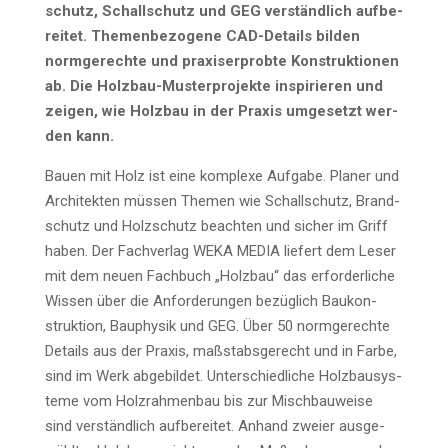
schutz, Schall­schutz und GEG ver­ständ­lich auf­be­
rei­tet. The­men­be­zo­ge­ne CAD-Details bil­den
norm­ge­rech­te und pra­xis­er­prob­te Kon­struk­tio­nen
ab. Die Holz­bau-Mus­ter­pro­jek­te inspi­rie­ren und
zei­gen, wie Holz­bau in der Pra­xis umge­setzt wer­
den kann.
Bau­en mit Holz ist eine kom­ple­xe Auf­ga­be. Pla­ner und
Archi­tek­ten müs­sen The­men wie Schall­schutz, Brand­
schutz und Holz­schutz beach­ten und sicher im Griff
haben. Der Fach­ver­lag WEKA MEDIA lie­fert dem Leser
mit dem neu­en Fach­buch „Holz­bau“ das erfor­der­li­che
Wis­sen über die Anfor­de­run­gen bezüg­lich Bau­kon­
struk­ti­on, Bau­phy­sik und GEG. Über 50 norm­ge­rech­te
Details aus der Pra­xis, maß­stabs­ge­recht und in Far­be,
sind im Werk abge­bil­det. Unter­schied­li­che Holz­bau­sys­
te­me vom Holz­rah­men­bau bis zur Misch­bau­wei­se
sind ver­ständ­lich auf­be­rei­tet. Anhand zwei­er aus­ge­