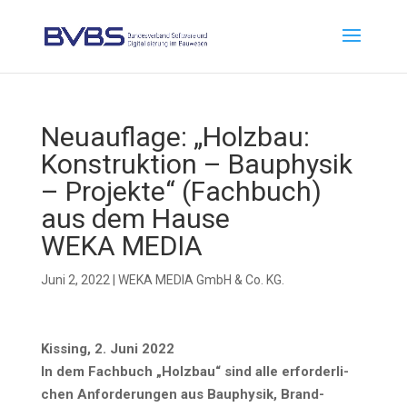
Neu­auf­la­ge: „Holz­bau:
Kon­struk­ti­on – Bau­phy­sik
– Pro­jek­te“ (Fach­buch)
aus dem Hau­se
WEKA MEDIA
Juni 2, 2022
|
WEKA MEDIA GmbH & Co. KG.
Kis­sing, 2. Juni 2022
In dem Fach­buch „Holz­bau“ sind alle erfor­der­li­
chen Anfor­de­run­gen aus Bau­phy­sik, Brand­