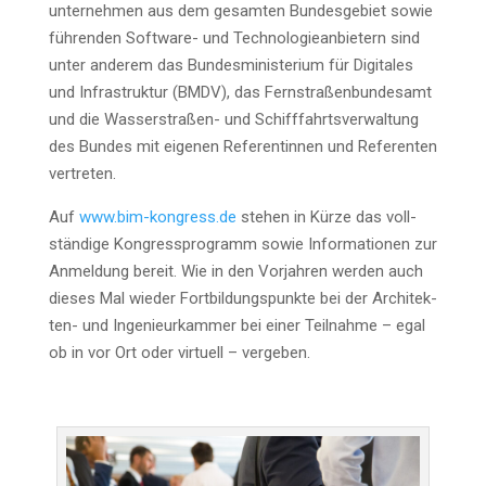
un­ter­neh­men aus dem gesam­ten Bun­des­ge­biet sowie
füh­ren­den Soft­ware- und Tech­no­lo­gie­an­bie­tern sind
unter ande­rem das Bun­des­mi­nis­te­ri­um für Digi­ta­les
und Infra­struk­tur (BMDV), das Fern­stra­ßen­bun­des­amt
und die Was­ser­stra­ßen- und Schiff­fahrts­ver­wal­tung
des Bun­des mit eige­nen Refe­ren­tin­nen und Refe­ren­ten
vertreten.
Auf
www.bim-kongress.de
ste­hen in Kür­ze das voll­
stän­di­ge Kon­gress­pro­gramm sowie Infor­ma­tio­nen zur
Anmel­dung bereit. Wie in den Vor­jah­ren wer­den auch
die­ses Mal wie­der Fort­bil­dungs­punk­te bei der Archi­tek­
ten- und Inge­nieur­kam­mer bei einer Teil­nah­me – egal
ob in vor Ort oder vir­tu­ell – vergeben.