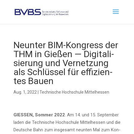
Neun­ter BIM-Kon­gress der
THM in Gie­ßen — Digi­ta­li­
sie­rung und Ver­net­zung
als Schlüs­sel für effi­zi­en­
tes Bauen
Aug. 1, 2022
|
Technische Hochschule Mittelhessen
GIESSEN, Som­mer 2022
. Am 14. und 15. Sep­tem­ber
laden die Tech­ni­sche Hoch­schu­le Mit­tel­hes­sen und die
Deut­sche Bahn zum ins­ge­samt neun­ten Mal zum Kon­