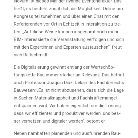
Novum ist die­ses Mal der hybri­de Event­cha­rak­ter. Das
heißt, es besteht zusätz­lich die Mög­lich­keit, Online am
Kon­gress teil­zu­neh­men und über einen Chat mit den
Refe­rie­ren­den vor Ort in Echt­zeit in Inter­ak­ti­on zu tre­
ten. „Auf die­se Wei­se kön­nen ins­ge­samt noch mehr
BIM-Inter­es­sier­te die Ver­an­stal­tung ver­fol­gen und sich
mit den Exper­tin­nen und Exper­ten aus­tau­schen“, freut
sich Reitschmidt.
Die Digi­ta­li­sie­rung gewinnt ent­lang der Wert­schöp­
fungs­ket­te Bau immer stär­ker an Rele­vanz. Das betont
auch Pro­fes­sor Joa­quín Díaz, Dekan des Fach­be­reichs
Bau­we­sen: „Es ist nicht abzu­se­hen, dass sich die Lage
in Sachen Mate­ri­al­knapp­heit und Fach­kräf­te­man­gel
ent­span­nen wird. Wir haben eigent­lich nur die Lösung,
dass wir effi­zi­en­ter und pro­duk­ti­ver wer­den, uns bes­
ser ver­net­zen und digi­ta­ler wer­den“, betont er.
Neben nam­haf­ten pla­nen­den und aus­füh­ren­den Bau­