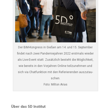
Der BIM-Kon­gress in Gie­ßen am 14. und 15. Sep­tem­ber
fin­det nach zwei Pan­de­mie­jah­ren 2022 erst­mals wie­der
als Live-Event statt. Zusätz­lich besteht die Mög­lich­keit,
wie bereits in den Vor­jah­ren Online teil­zu­neh­men und
sich via Chat­funk­ti­on mit den Refe­rie­ren­den aus­zu­tau­
schen.
Foto: Mil­ton Arias
Über das 5D Institut