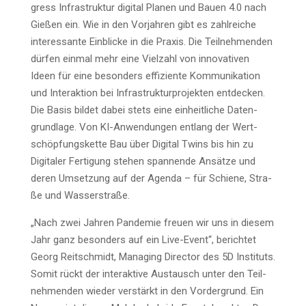
gress Infra­struk­tur digi­tal Pla­nen und Bau­en 4.0 nach
Gie­ßen ein. Wie in den Vor­jah­ren gibt es zahl­rei­che
inter­es­san­te Ein­bli­cke in die Pra­xis. Die Teil­neh­men­den
dür­fen ein­mal mehr eine Viel­zahl von inno­va­ti­ven
Ideen für eine beson­ders effi­zi­en­te Kom­mu­ni­ka­ti­on
und Inter­ak­ti­on bei Infra­struk­tur­pro­jek­ten ent­de­cken.
Die Basis bil­det dabei stets eine ein­heit­li­che Daten­
grund­la­ge. Von KI-Anwen­dun­gen ent­lang der Wert­
schöp­fungs­ket­te Bau über Digi­tal Twins bis hin zu
Digi­ta­ler Fer­ti­gung ste­hen span­nen­de Ansät­ze und
deren Umset­zung auf der Agen­da – für Schie­ne, Stra­
ße und Wasserstraße.
„Nach zwei Jah­ren Pan­de­mie freu­en wir uns in die­sem
Jahr ganz beson­ders auf ein Live-Event“, berich­tet
Georg Reit­schmidt, Mana­ging Direc­tor des 5D Insti­tuts.
Somit rückt der inter­ak­ti­ve Aus­tausch unter den Teil­
neh­men­den wie­der ver­stärkt in den Vor­der­grund. Ein