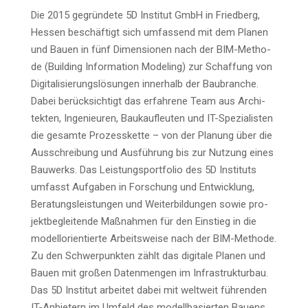
Die 2015 gegrün­de­te 5D Insti­tut GmbH in Fried­berg,
Hes­sen beschäf­tigt sich umfas­send mit dem Pla­nen
und Bau­en in fünf Dimen­sio­nen nach der BIM-Metho­
de (Buil­ding Infor­ma­ti­on Mode­ling) zur Schaf­fung von
Digi­ta­li­sie­rungs­lö­sun­gen inner­halb der Bau­bran­che.
Dabei berück­sich­tigt das erfah­re­ne Team aus Archi­
tek­ten, Inge­nieu­ren, Bau­kauf­leu­ten und IT-Spe­zia­lis­ten
die gesam­te Pro­zess­ket­te – von der Pla­nung über die
Aus­schrei­bung und Aus­füh­rung bis zur Nut­zung eines
Bau­werks. Das Leis­tungs­port­fo­lio des 5D Insti­tuts
umfasst Auf­ga­ben in For­schung und Ent­wick­lung,
Bera­tungs­leis­tun­gen und Wei­ter­bil­dun­gen sowie pro­
jekt­be­glei­ten­de Maß­nah­men für den Ein­stieg in die
modell­ori­en­tier­te Arbeits­wei­se nach der BIM-Metho­de.
Zu den Schwer­punk­ten zählt das digi­ta­le Pla­nen und
Bau­en mit gro­ßen Daten­men­gen im Infra­struk­tur­bau.
Das 5D Insti­tut arbei­tet dabei mit welt­weit füh­ren­den
IT-Anbie­tern im Umfeld des modell­ba­sier­ten Bau­ens