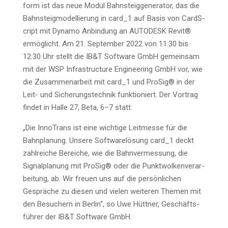
form ist das neue Modul Bahn­steig­ge­ne­ra­tor, das die
Bahn­steig­mo­del­lie­rung in card_1 auf Basis von CardS­
cript mit Dyna­mo Anbin­dung an AUTODESK Revit®
ermög­licht. Am 21. Sep­tem­ber 2022 von 11:30 bis
12:30 Uhr stellt die IB&T Soft­ware GmbH gemein­sam
mit der WSP Infra­struc­tu­re Engi­nee­ring GmbH vor, wie
die Zusam­men­ar­beit mit card_1 und Pro­Sig® in der
Leit- und Siche­rungs­tech­nik funk­tio­niert. Der Vor­trag
fin­det in Hal­le 27, Beta, 6–7 statt.
„Die Inno­Trans ist eine wich­ti­ge Leit­mes­se für die
Bahn­pla­nung. Unse­re Soft­ware­lö­sung card_1 deckt
zahl­rei­che Berei­che, wie die Bahn­ver­mes­sung, die
Signal­pla­nung mit Pro­Sig® oder die Punkt­wol­ken­ver­ar­
bei­tung, ab. Wir freu­en uns auf die per­sön­li­chen
Gesprä­che zu die­sen und vie­len wei­te­ren The­men mit
den Besu­chern in Ber­lin“, so Uwe Hütt­ner, Geschäfts­
füh­rer der IB&T Soft­ware GmbH.