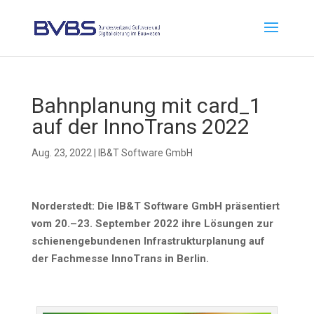
Bahn­pla­nung mit card_1
auf der Inno­Trans 2022
Aug. 23, 2022
|
IB&T Software GmbH
Nor­der­stedt: Die IB&T Soft­ware GmbH prä­sen­tiert
vom 20.–23. Sep­tem­ber 2022 ihre Lösun­gen zur
schie­nen­ge­bun­de­nen Infra­struk­tur­pla­nung auf
der Fach­mes­se Inno­Trans in Berlin.