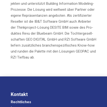
jek­ten und unter­stützt Buil­ding Infor­ma­ti­on Mode­ling-
Pro­zes­se. Die Lösung wird welt­weit über Part­ner oder
eige­ne Reprä­sen­tan­zen ange­bo­ten. Als zer­ti­fi­zier­ter
Resel­ler ist die IB&T Soft­ware GmbH auch Anbie­ter
der Think­pro­ject-Lösung DESITE BIM sowie des Pro­
duk­tes Revu der Bluebeam GmbH. Die Toch­ter­ge­sell­
schaf­ten GEO DIGITAL GmbH und RZI Soft­ware GmbH
lie­fern zusätz­li­ches bran­chen­spe­zi­fi­sches Know-how
und run­den die Palet­te mit den Lösun­gen GEOPAC und
RZI Tief­bau ab.
Kontakt
Rechtliches