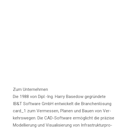
Zum Unter­neh­men
Die 1988 von Dipl.-Ing. Har­ry Base­dow gegrün­de­te
IB&T Soft­ware GmbH ent­wi­ckelt die Bran­chen­lö­sung
card_1 zum Ver­mes­sen, Pla­nen und Bau­en von Ver­
kehrs­we­gen. Die CAD-Soft­ware ermög­licht die prä­zi­se
Model­lie­rung und Visua­li­sie­rung von Infra­struk­tur­pro­