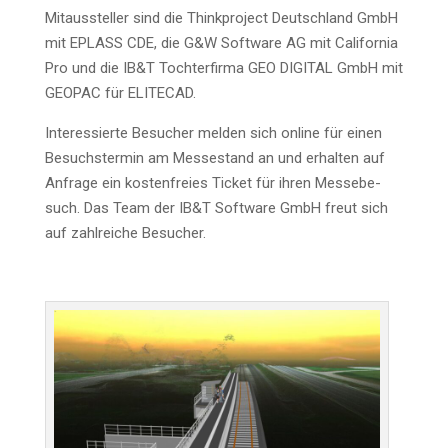
Mit­aus­stel­ler sind die Think­pro­ject Deutsch­land GmbH
mit EPLASS CDE, die G&W Soft­ware AG mit Cali­for­nia
Pro und die IB&T Toch­ter­fir­ma GEO DIGITAL GmbH mit
GEOPAC für ELITECAD.
Inter­es­sier­te Besu­cher mel­den sich online für einen
Besuchs­ter­min am Mes­se­stand an und erhal­ten auf
Anfra­ge ein kos­ten­frei­es Ticket für ihren Mes­se­be­
such. Das Team der IB&T Soft­ware GmbH freut sich
auf zahl­rei­che Besucher.