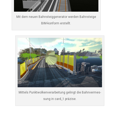
Mit dem neu­en Bahn­steig­ge­ne­ra­tor wer­den Bahn­stei­ge
BIM-kon­form erstellt.
Mit­tels Punkt­wol­ken­ver­ar­bei­tung gelingt die Bahn­ver­mes­
sung in card_1 präzise.