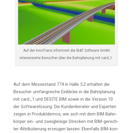
Auf der Inno­Trans infor­miert die IB&T Soft­ware GmbH
inter­es­sier­te Besu­cher über die Bahn­pla­nung mit card_1.
Auf dem Mes­se­stand 774 in Hal­le 5.2 erhal­ten die
Besu­cher umfang­rei­che Ein­bli­cke in die Bahn­pla­nung
mit card_1 und DESITE BIM sowie in die Ver­si­on 10
der Soft­ware­lö­sung. Die Kun­den­be­ra­ter und Exper­ten
zei­gen in Pro­dukt­de­mos, wie sich mit dem BIM Bahn­
kör­per ein- und zwei­glei­si­ge Stre­cken mit BIM-gerech­
ter Attri­bu­tie­rung erzeu­gen las­sen. Eben­falls BIM-kon­