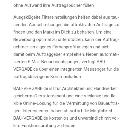
ohne Auf­wand ihre Auf­trags­bü­cher füllen.
Aus­ge­klü­gel­te Fil­ter­ein­stel­lun­gen hel­fen dabei aus tau­
sen­den Aus­schrei­bun­gen die attrak­tivs­ten Auf­trä­ge zu
fin­den und den Markt im Blick zu behal­ten. Um eine
Bewer­bung opti­mal zu unter­stüt­zen, kann der Auf­trag­
neh­mer ein eige­nes Fir­men­pro­fil anle­gen und sich
damit beim Auf­trag­ge­ber emp­feh­len. Neben auto­ma­ti­
sier­ten E‑Mail-Benach­rich­ti­gun­gen, ver­fügt BAU-
VERGABE.de über einen inte­grier­ten Mes­sen­ger für die
auf­trags­be­zo­ge­ne Kommunikation.
BAU-VERGABE.de ist für Archi­tek­ten und Hand­wer­ker
glei­cher­ma­ßen inter­es­sant und eine schlan­ke und fle­
xi­ble Online-Lösung für die Ver­mitt­lung von Bau­auf­trä­
gen. Inter­es­sen­ten haben ab sofort die Mög­lich­keit
BAU-VERGABE.de kos­ten­los und unver­bind­lich mit vol­
lem Funk­ti­ons­um­fang zu testen.