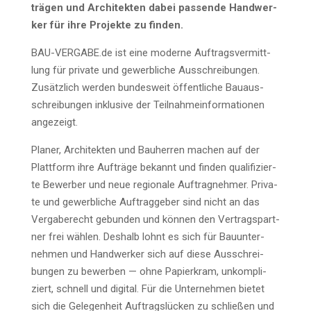
trä­gen und Archi­tek­ten dabei pas­sen­de Hand­wer­
ker für ihre Pro­jek­te zu finden.
BAU-VERGABE.de ist eine moder­ne Auf­trags­ver­mitt­
lung für pri­va­te und gewerb­li­che Aus­schrei­bun­gen.
Zusätz­lich wer­den bun­des­weit öffent­li­che Bau­aus­
schrei­bun­gen inklu­si­ve der Teil­nah­me­infor­ma­tio­nen
angezeigt.
Pla­ner, Archi­tek­ten und Bau­her­ren machen auf der
Platt­form ihre Auf­trä­ge bekannt und fin­den qua­li­fi­zier­
te Bewer­ber und neue regio­na­le Auf­trag­neh­mer. Pri­va­
te und gewerb­li­che Auf­trag­ge­ber sind nicht an das
Ver­ga­be­recht gebun­den und kön­nen den Ver­trags­part­
ner frei wäh­len. Des­halb lohnt es sich für Bau­un­ter­
neh­men und Hand­wer­ker sich auf die­se Aus­schrei­
bun­gen zu bewer­ben — ohne Papier­kram, unkom­pli­
ziert, schnell und digi­tal. Für die Unter­neh­men bie­tet
sich die Gele­gen­heit Auf­trags­lü­cken zu schlie­ßen und