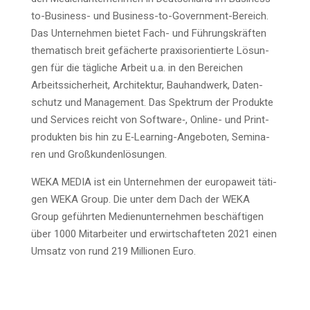
to-Busi­ness- und Busi­ness-to-Govern­ment-Bereich.
Das Unter­neh­men bie­tet Fach- und Füh­rungs­kräf­ten
the­ma­tisch breit gefä­cher­te pra­xis­ori­en­tier­te Lösun­
gen für die täg­li­che Arbeit u.a. in den Berei­chen
Arbeits­si­cher­heit, Archi­tek­tur, Bau­hand­werk, Daten­
schutz und Manage­ment. Das Spek­trum der Pro­duk­te
und Ser­vices reicht von Software‑, Online- und Print­
pro­duk­ten bis hin zu E‑Lear­ning-Ange­bo­ten, Semi­na­
ren und Großkundenlösungen.
WEKA MEDIA ist ein Unter­neh­men der euro­pa­weit täti­
gen WEKA Group. Die unter dem Dach der WEKA
Group geführ­ten Medi­en­un­ter­neh­men beschäf­ti­gen
über 1000 Mit­ar­bei­ter und erwirt­schaf­te­ten 2021 einen
Umsatz von rund 219 Mil­lio­nen Euro.