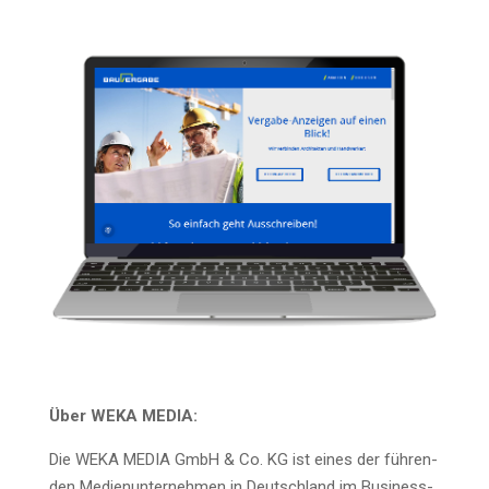
Über WEKA MEDIA:
Die WEKA MEDIA GmbH & Co. KG ist eines der füh­ren­
den Medi­en­un­ter­neh­men in Deutsch­land im Busi­ness-