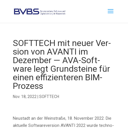
SOFTTECH mit neu­er Ver­
si­on von AVANTI im
Dezem­ber — AVA-Soft­
ware legt Grund­stei­ne für
einen effi­zi­en­te­ren BIM-
Prozess
Nov. 18, 2022
|
SOFTTECH
Neu­stadt an der Wein­stra­ße, 18. Novem­ber 2022. Die
aktu­el­le Soft­ware­ver­si­on AVANTI 2022 wur­de tech­no­