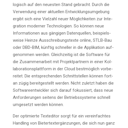
lo­gisch auf den neu­es­ten Stand gebracht. Durch die
Ver­wen­dung einer aktu­el­len Ent­wick­lungs­um­ge­bung
ergibt sich eine Viel­zahl neu­er Mög­lich­kei­ten zur Inte­
gra­ti­on moder­ner Tech­no­lo­gien. So kön­nen neue
Infor­ma­tio­nen aus gän­gi­gen Daten­quel­len, bei­spiels­
wei­se Hein­ze Aus­schrei­bungs­tex­te online, STLB-Bau
oder DBD-BIM, künf­tig schnel­ler in die Appli­ka­ti­on auf­
ge­nom­men wer­den. Gleich­zei­tig ist die Soft­ware für
die Zusam­men­ar­beit mit Pro­jekt­part­nern in einer Kol­
la­bo­ra­ti­ons­platt­form in der Cloud best­mög­lich vor­be­
rei­tet. Die ent­spre­chen­den Schnitt­stel­len kön­nen fort­
an zügig bereit­ge­stellt wer­den. Nicht zuletzt haben die
Soft­ware­ent­wick­ler sich dar­auf fokus­siert, dass neue
Anfor­de­run­gen sei­tens der Betriebs­sys­te­me schnell
umge­setzt wer­den können.
Der opti­mier­te Text­edi­tor sorgt für ein ver­ein­fach­tes
Hand­ling von Biet­ertext­ergän­zun­gen, die sich nun ganz