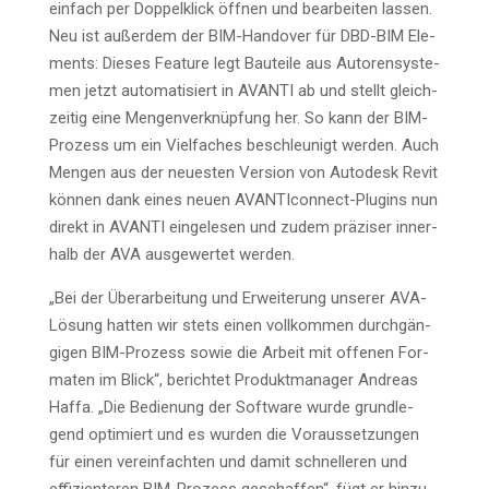
ein­fach per Dop­pel­klick öff­nen und bear­bei­ten las­sen.
Neu ist außer­dem der BIM-Han­do­ver für DBD-BIM Ele­
ments: Die­ses Fea­ture legt Bau­tei­le aus Autoren­sys­te­
men jetzt auto­ma­ti­siert in AVANTI ab und stellt gleich­
zei­tig eine Men­gen­ver­knüp­fung her. So kann der BIM-
Pro­zess um ein Viel­fa­ches beschleu­nigt wer­den. Auch
Men­gen aus der neu­es­ten Ver­si­on von Auto­desk Revit
kön­nen dank eines neu­en AVAN­TI­con­nect-Plug­ins nun
direkt in AVANTI ein­ge­le­sen und zudem prä­zi­ser inner­
halb der AVA aus­ge­wer­tet werden.
„Bei der Über­ar­bei­tung und Erwei­te­rung unse­rer AVA-
Lösung hat­ten wir stets einen voll­kom­men durch­gän­
gi­gen BIM-Pro­zess sowie die Arbeit mit offe­nen For­
ma­ten im Blick“, berich­tet Pro­dukt­ma­na­ger Andre­as
Haf­fa. „Die Bedie­nung der Soft­ware wur­de grund­le­
gend opti­miert und es wur­den die Vor­aus­set­zun­gen
für einen ver­ein­fach­ten und damit schnel­le­ren und