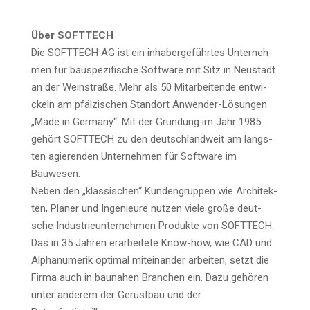
Über SOFTTECH
Die SOFTTECH AG ist ein inha­ber­ge­führ­tes Unter­neh­
men für bau­spe­zi­fi­sche Soft­ware mit Sitz in Neu­stadt
an der Wein­stra­ße. Mehr als 50 Mit­ar­bei­ten­de ent­wi­
ckeln am pfäl­zi­schen Stand­ort Anwen­der-Lösun­gen
„Made in Ger­ma­ny“. Mit der Grün­dung im Jahr 1985
gehört SOFTTECH zu den deutsch­land­weit am längs­
ten agie­ren­den Unter­neh­men für Soft­ware im
Bauwesen.
Neben den „klas­si­schen“ Kun­den­grup­pen wie Archi­tek­
ten, Pla­ner und Inge­nieu­re nut­zen vie­le gro­ße deut­
sche Indus­trie­un­ter­neh­men Pro­duk­te von SOFTTECH.
Das in 35 Jah­ren erar­bei­te­te Know-how, wie CAD und
Alpha­nu­me­rik opti­mal mit­ein­an­der arbei­ten, setzt die
Fir­ma auch in bau­na­hen Bran­chen ein. Dazu gehö­ren
unter ande­rem der Gerüst­bau und der