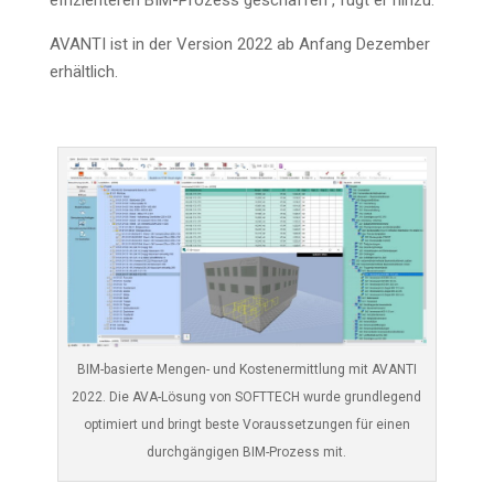
effi­zi­en­te­ren BIM-Pro­zess geschaf­fen“, fügt er hinzu.
AVANTI ist in der Ver­si­on 2022 ab Anfang Dezem­ber
erhältlich.
BIM-basier­te Men­gen- und Kos­ten­er­mitt­lung mit AVANTI
2022. Die AVA-Lösung von SOFTTECH wur­de grund­le­gend
opti­miert und bringt bes­te Vor­aus­set­zun­gen für einen
durch­gän­gi­gen BIM-Pro­zess mit.