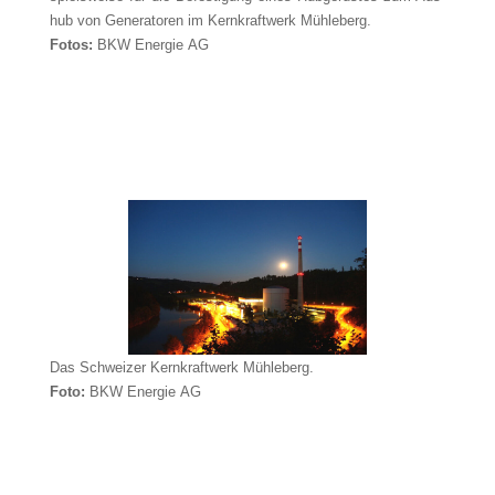
hub von Gene­ra­to­ren im Kern­kraft­werk Mühleberg.
Fotos:
BKW Ener­gie AG
Das Schwei­zer Kern­kraft­werk Mühleberg.
Foto:
BKW Ener­gie AG