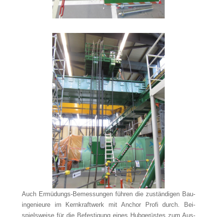
Auch Ermü­dungs-Bemes­sun­gen füh­ren die zustän­di­gen Bau­
in­ge­nieu­re im Kern­kraft­werk mit Anchor Pro­fi durch. Bei­
spiels­wei­se für die Befes­ti­gung eines Hub­ge­rüs­tes zum Aus­