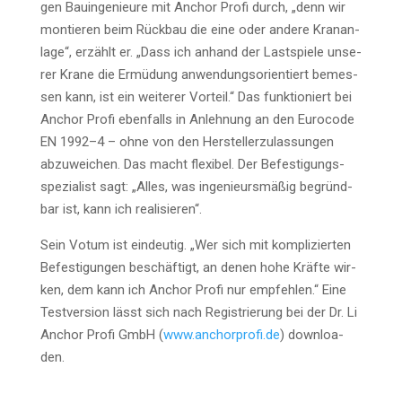
gen Bau­in­ge­nieu­re mit Anchor Pro­fi durch, „denn wir
mon­tie­ren beim Rück­bau die eine oder ande­re Kran­an­
la­ge“, erzählt er. „Dass ich anhand der Last­spie­le unse­
rer Kra­ne die Ermü­dung anwen­dungs­ori­en­tiert bemes­
sen kann, ist ein wei­te­rer Vor­teil.“ Das funk­tio­niert bei
Anchor Pro­fi eben­falls in Anleh­nung an den Euro­code
EN 1992–4 – ohne von den Her­stel­ler­zu­las­sun­gen
abzu­wei­chen. Das macht fle­xi­bel. Der Befes­ti­gungs­
spe­zia­list sagt: „Alles, was inge­nieurs­mä­ßig begründ­
bar ist, kann ich realisieren“.
Sein Votum ist ein­deu­tig. „Wer sich mit kom­pli­zier­ten
Befes­ti­gun­gen beschäf­tigt, an denen hohe Kräf­te wir­
ken, dem kann ich Anchor Pro­fi nur emp­feh­len.“ Eine
Test­ver­si­on lässt sich nach Regis­trie­rung bei der Dr. Li
Anchor Pro­fi GmbH (
www.anchorprofi.de
) down­loa­
den.