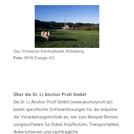
Das Schwei­zer Kern­kraft­werk Mühleberg.
Foto:
BKW Ener­gie AG
Über die Dr. Li Anchor Pro­fi GmbH
Die Dr. Li Anchor Pro­fi GmbH (www.anchorprofi.de)
bie­tet spe­zi­fi­sche Soft­ware­lö­sun­gen für die Indus­trie
der Ver­an­ke­rungs­tech­nik an, wie zum Bei­spiel Bemes­
sungs­soft­ware für Dübel, Kopf­bol­zen, Trans­por­tan­ker,
Anker­schie­nen und nach­träg­li­che