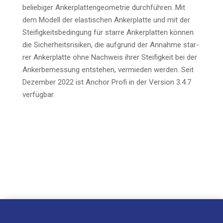
belie­bi­ger Anker­plat­ten­geo­me­trie durch­füh­ren. Mit
dem Modell der elas­ti­schen Anker­plat­te und mit der
Stei­fig­keits­be­din­gung für star­re Anker­plat­ten kön­nen
die Sicher­heits­ri­si­ken, die auf­grund der Annah­me star­
rer Anker­plat­te ohne Nach­weis ihrer Stei­fig­keit bei der
Anker­be­mes­sung ent­ste­hen, ver­mie­den wer­den. Seit
Dezem­ber 2022 ist Anchor Pro­fi in der Ver­si­on 3.4.7
verfügbar.