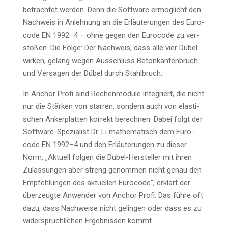
betrach­tet wer­den. Denn die Soft­ware ermög­licht den
Nach­weis in Anleh­nung an die Erläu­te­run­gen des Euro­
code EN 1992–4 – ohne gegen den Euro­code zu ver­
sto­ßen. Die Fol­ge: Der Nach­weis, dass alle vier Dübel
wir­ken, gelang wegen Aus­schluss Beton­kan­ten­bruch
und Ver­sa­gen der Dübel durch Stahlbruch.
In Anchor Pro­fi sind Rechen­mo­du­le inte­griert, die nicht
nur die Stär­ken von star­ren, son­dern auch von elas­ti­
schen Anker­plat­ten kor­rekt berech­nen. Dabei folgt der
Soft­ware-Spe­zia­list Dr. Li mathe­ma­tisch dem Euro­
code EN 1992–4 und den Erläu­te­run­gen zu die­ser
Norm. „Aktu­ell fol­gen die Dübel-Her­stel­ler mit ihren
Zulas­sun­gen aber streng genom­men nicht genau den
Emp­feh­lun­gen des aktu­el­len Euro­code“, erklärt der
über­zeug­te Anwen­der von Anchor Pro­fi. Das füh­re oft
dazu, dass Nach­wei­se nicht gelin­gen oder dass es zu
wider­sprüch­li­chen Ergeb­nis­sen kommt.