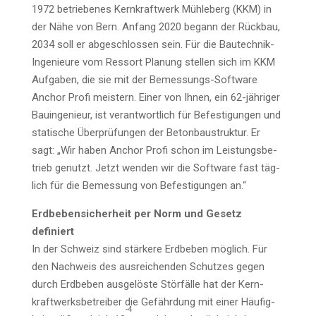
1972 betrie­be­nes Kern­kraft­werk Müh­le­berg (KKM) in
der Nähe von Bern. Anfang 2020 begann der Rück­bau,
2034 soll er abge­schlos­sen sein. Für die Bau­tech­nik-
Inge­nieu­re vom Res­sort Pla­nung stel­len sich im KKM
Auf­ga­ben, die sie mit der Bemes­sungs-Soft­ware
Anchor Pro­fi meis­tern. Einer von Ihnen, ein 62-jäh­ri­ger
Bau­in­ge­nieur, ist ver­ant­wort­lich für Befes­ti­gun­gen und
sta­ti­sche Über­prü­fun­gen der Beton­bau­struk­tur. Er
sagt: „Wir haben Anchor Pro­fi schon im Leis­tungs­be­
trieb genutzt. Jetzt wen­den wir die Soft­ware fast täg­
lich für die Bemes­sung von Befes­ti­gun­gen an.“
Erd­be­ben­si­cher­heit per Norm und Gesetz
definiert
In der Schweiz sind stär­ke­re Erd­be­ben mög­lich. Für
den Nach­weis des aus­rei­chen­den Schut­zes gegen
durch Erd­be­ben aus­ge­lös­te Stör­fäl­le hat der Kern­
kraft­werks­be­trei­ber die Gefähr­dung mit einer Häu­fig­
-4