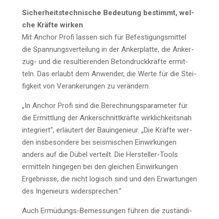
Sicher­heits­tech­ni­sche Bedeu­tung bestimmt, wel­
che Kräf­te wirken
Mit Anchor Pro­fi las­sen sich für Befes­ti­gungs­mit­tel
die Span­nungs­ver­tei­lung in der Anker­plat­te, die Anker­
zug- und die resul­tie­ren­den Beton­druck­kräf­te ermit­
teln. Das erlaubt dem Anwen­der, die Wer­te für die Stei­
fig­keit von Ver­an­ke­run­gen zu verändern.
„In Anchor Pro­fi sind die Berech­nungs­pa­ra­me­ter für
die Ermitt­lung der Anker­schnitt­kräf­te wirk­lich­keits­nah
inte­griert“, erläu­tert der Bau­in­ge­nieur. „Die Kräf­te wer­
den ins­be­son­de­re bei seis­mi­schen Ein­wir­kun­gen
anders auf die Dübel ver­teilt. Die Her­stel­ler-Tools
ermit­teln hin­ge­gen bei den glei­chen Ein­wir­kun­gen
Ergeb­nis­se, die nicht logisch sind und den Erwar­tun­gen
des Inge­nieurs widersprechen.“
Auch Ermü­dungs-Bemes­sun­gen füh­ren die zustän­di­