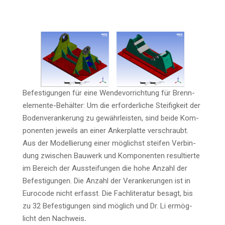
Befes­ti­gun­gen für eine Wen­de­vor­rich­tung für Brenn­
ele­men­te-Behäl­ter: Um die erfor­der­li­che Stei­fig­keit der
Boden­ver­an­ke­rung zu gewähr­leis­ten, sind bei­de Kom­
po­nen­ten jeweils an einer Anker­plat­te ver­schraubt.
Aus der Model­lie­rung einer mög­lichst stei­fen Ver­bin­
dung zwi­schen Bau­werk und Kom­po­nen­ten resul­tier­te
im Bereich der Aus­stei­fun­gen die hohe Anzahl der
Befes­ti­gun­gen. Die Anzahl der Ver­an­ke­run­gen ist in
Euro­code nicht erfasst. Die Fach­li­te­ra­tur besagt, bis
zu 32 Befes­ti­gun­gen sind mög­lich und Dr. Li ermög­
licht den Nach­weis
.