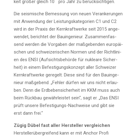
keit grö­ßer gleich 10
pro Jahr zu berücksichtigen.
Die seis­mi­sche Bemes­sung von neu­en Ver­an­ke­run­gen
mit Anwen­dung der Leis­tungs­ka­te­go­rien C1 und C2
wird in der Pra­xis der Kern­kraft­wer­ke seit 2015 ange­
wen­det, berich­tet der Bau­in­ge­nieur. Zusam­men­fas­
send wer­den die Vor­ga­ben der maß­ge­ben­den euro­päi­
schen und schwei­ze­ri­schen Nor­men und der Richt­li­ni­
en des ENSI (Auf­sichts­be­hör­de für nuklea­re Sicher­
heit) in einem Befes­ti­gungs­kon­zept aller Schwei­zer
Kern­kraft­wer­ke gere­gelt. Die­se sind für den Bau­in­ge­
nieur maß­ge­bend. „Feh­ler dür­fen wir uns nicht erlau­
ben. Denn die Erd­be­ben­si­cher­heit im KKM muss auch
beim Rück­bau gewähr­leis­tet sein“, sagt er. „Das ENSI
prüft unse­re Befes­ti­gungs-Nach­wei­se und gibt sie
erst dann frei.“
Zügig Dübel fast aller Her­stel­ler vergleichen
Her­stel­ler­über­grei­fend kann er mit Anchor Pro­fi