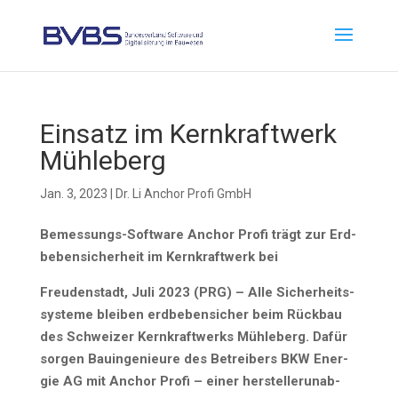
Ein­satz im Kern­kraft­werk
Mühleberg
Jan. 3, 2023
|
Dr. Li Anchor Profi GmbH
Bemes­sungs-Soft­ware Anchor Pro­fi trägt zur Erd­
be­ben­si­cher­heit im Kern­kraft­werk bei
Freu­den­stadt, Juli 2023 (PRG) – Alle Sicher­heits­
sys­te­me blei­ben erd­be­ben­si­cher beim Rück­bau
des Schwei­zer Kern­kraft­werks Müh­le­berg. Dafür
sor­gen Bau­in­ge­nieu­re des Betrei­bers BKW Ener­
gie AG mit Anchor Pro­fi – einer her­stel­ler­un­ab­