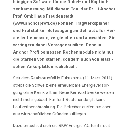
hän­gi­gen Soft­ware für die Dübel- und Kopf­bol­
zen­be­mes­sung. Mit die­sem Tool der Dr. Li Anchor
Pro­fi GmbH aus Freu­den­stadt
(www.anchorprofi.de) kön­nen Trag­werks­pla­ner
und Prüf­sta­ti­ker Befes­ti­gungs­mit­tel fast aller Her­
stel­ler bemes­sen, ver­glei­chen und aus­wäh­len. Sie
ver­rin­gern dabei Ver­sa­gens­ri­si­ken. Denn in
Anchor Pro­fi bemes­sen Rechen­mo­du­le nicht nur
die Stär­ken von star­ren, son­dern auch von elas­ti­
schen Anker­plat­ten realistisch.
Seit dem Reak­tor­un­fall in Fuku­shi­ma (11. März 2011)
strebt die Schweiz eine erneu­er­ba­re Ener­gie­ver­sor­
gung ohne Kern­kraft an. Neue Kern­kraft­wer­ke wer­den
nicht mehr gebaut. Für fünf Bestehen­de gilt kei­ne
Lauf­zeit­be­schrän­kung. Die Betrei­ber dür­fen sie aber
aus wirt­schaft­li­chen Grün­den stilllegen.
Dazu ent­schied sich die BKW Ener­gie AG für ihr seit