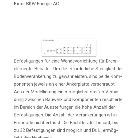
Foto:
BKW Ener­gie AG
Befes­ti­gun­gen für eine Wen­de­vor­rich­tung für Brenn­
ele­men­te-Behäl­ter: Um die erfor­der­li­che Stei­fig­keit der
Boden­ver­an­ke­rung zu gewähr­leis­ten, sind bei­de Kom­
po­nen­ten jeweils an einer Anker­plat­te ver­schraubt.
Aus der Model­lie­rung einer mög­lichst stei­fen Ver­bin­
dung zwi­schen Bau­werk und Kom­po­nen­ten resul­tier­te
im Bereich der Aus­stei­fun­gen die hohe Anzahl der
Befes­ti­gun­gen. Die Anzahl der Ver­an­ke­run­gen ist in
Euro­code nicht erfasst. Die Fach­li­te­ra­tur besagt, bis
zu 32 Befes­ti­gun­gen sind mög­lich und Dr. Li ermög­
licht den Nach­weis
.