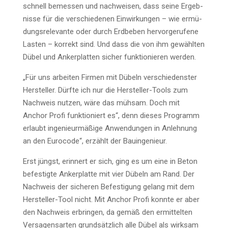
schnell bemes­sen und nach­wei­sen, dass sei­ne Ergeb­
nis­se für die ver­schie­de­nen Ein­wir­kun­gen – wie ermü­
dungs­re­le­van­te oder durch Erd­be­ben her­vor­ge­ru­fe­ne
Las­ten – kor­rekt sind. Und dass die von ihm gewähl­ten
Dübel und Anker­plat­ten sicher funk­tio­nie­ren werden.
„Für uns arbei­ten Fir­men mit Dübeln ver­schie­dens­ter
Her­stel­ler. Dürf­te ich nur die Her­stel­ler-Tools zum
Nach­weis nut­zen, wäre das müh­sam. Doch mit
Anchor Pro­fi funk­tio­niert es“, denn die­ses Pro­gramm
erlaubt ingenieur­mäßige Anwen­dun­gen in Anleh­nung
an den Euro­code“, erzählt der Bauingenieur.
Erst jüngst, erin­nert er sich, ging es um eine in Beton
befes­tig­te Anker­plat­te mit vier Dübeln am Rand. Der
Nach­weis der siche­ren Befes­ti­gung gelang mit dem
Her­stel­ler-Tool nicht. Mit Anchor Pro­fi konn­te er aber
den Nach­weis erbrin­gen, da gemäß den ermit­tel­ten
Ver­sa­gens­ar­ten grund­sätz­lich alle Dübel als wirk­sam