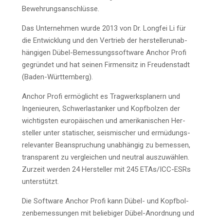
Bewehrungsanschlüsse.
Das Unter­neh­men wur­de 2013 von Dr. Long­fei Li für
die Ent­wick­lung und den Ver­trieb der her­stel­ler­un­ab­
hän­gi­gen Dübel-Bemes­sungs­soft­ware Anchor Pro­fi
gegrün­det und hat sei­nen Fir­men­sitz in Freu­den­stadt
(Baden-Würt­tem­berg).
Anchor Pro­fi ermög­licht es Trag­werks­pla­nern und
Inge­nieu­ren, Schwer­last­an­ker und Kopf­bol­zen der
wich­tigs­ten euro­päi­schen und ame­ri­ka­ni­schen Her­
stel­ler unter sta­ti­scher, seis­mi­scher und ermü­dungs­
re­le­van­ter Bean­spru­chung unab­hän­gig zu bemes­sen,
trans­pa­rent zu ver­glei­chen und neu­tral aus­zu­wäh­len.
Zur­zeit wer­den 24 Her­stel­ler mit 245 ETAs/ICC-ESRs
unterstützt.
Die Soft­ware Anchor Pro­fi kann Dübel- und Kopf­bol­
zen­be­mes­sun­gen mit belie­bi­ger Dübel-Anord­nung und