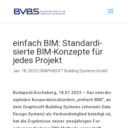
ein­fach BIM: Stan­dar­di­
sier­te BIM-Kon­zep­te für
jedes Projekt
Jan. 18, 2023
|
GRAPHISOFT Building Systems GmbH
Budapest/Ascheberg, 18.01.2023 – Das inter­dis­
zi­pli­nä­re Koope­ra­ti­ons­bünd­nis „ein­fach BIM“, an
dem Gra­ph­i­s­oft Buil­ding Sys­tems (ehe­mals Data
Design Sys­tem) als Ver­bund­mit­glied betei­ligt ist,
hat die Ergeb­nis­se sei­ner zwei­jäh­ri­gen For­