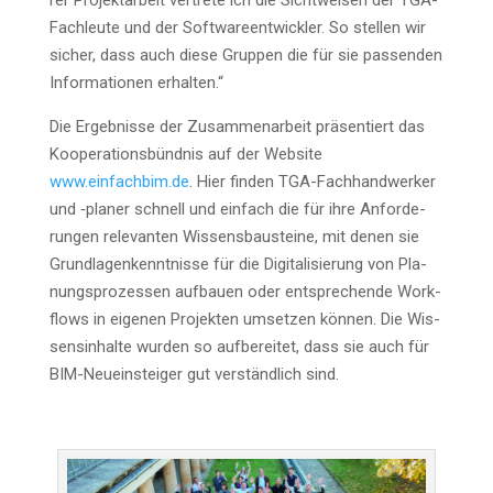
rer Pro­jekt­ar­beit ver­tre­te ich die Sicht­wei­sen der TGA-
Fach­leu­te und der Soft­ware­ent­wick­ler. So stel­len wir
sicher, dass auch die­se Grup­pen die für sie pas­sen­den
Infor­ma­tio­nen erhalten.“
Die Ergeb­nis­se der Zusam­men­ar­beit prä­sen­tiert das
Koope­ra­ti­ons­bünd­nis auf der Web­site
www.einfachbim.de
. Hier fin­den TGA-Fach­hand­wer­ker
und ‑pla­ner schnell und ein­fach die für ihre Anfor­de­
run­gen rele­van­ten Wis­sens­bau­stei­ne, mit denen sie
Grund­la­gen­kennt­nis­se für die Digi­ta­li­sie­rung von Pla­
nungs­pro­zes­sen auf­bau­en oder ent­spre­chen­de Work­
flows in eige­nen Pro­jek­ten umset­zen kön­nen. Die Wis­
sens­in­hal­te wur­den so auf­be­rei­tet, dass sie auch für
BIM-Neu­ein­stei­ger gut ver­ständ­lich sind.