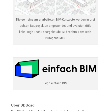
Die gemein­sam erar­bei­te­ten BIM-Kon­zep­te wer­den in drei
ech­ten Bau­pro­jek­ten ange­wen­det und eva­lu­iert (Bild
links: High-Tech-Labor­ge­bäu­de; Bild rechts: Low-Tech-
Bürogebäude).
Logo ein­fach BIM
Über DDScad