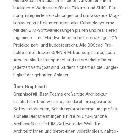
Die DDScad-Pro­dukt­fa­mi­lie bie­tet Anwender*innen
intel­li­gen­te Werk­zeu­ge für die Elek­tro- und SHKL-Pla­
nung, inte­grier­te Berech­nun­gen und umfas­sen­de Mög­
lich­kei­ten zur Doku­men­ta­ti­on aller Gebäu­de­sys­te­me.
Mit den BIM-Soft­ware­lö­sun­gen pla­nen und rea­li­sie­ren
Inge­nieurs- und Hand­werks­be­trie­be hoch­wer­ti­ge TGA-
Pro­jek­te zeit- und bud­get­ge­recht. Alle DDScad-Pro­
duk­te unter­stüt­zen OPEN BIM. Das sorgt dafür, dass
Arbeits­ab­läu­fe trans­pa­rent und erfor­der­li­che Daten
jeder­zeit ver­füg­bar sind. Zudem sichert es die Lang­le­
big­keit der gebau­ten Anlagen.
Über Gra­ph­i­s­oft
Gra­ph­i­s­oft® lässt Teams groß­ar­ti­ge Archi­tek­tur
erschaf­fen. Dies wird mög­lich durch preis­ge­krön­te
Soft­ware­lö­sun­gen, Schu­lungs­pro­gram­me und pro­fes­
sio­nel­le Dienst­leis­tun­gen für die AEC/O‑Branche.
Archi­cad® ist die BIM-Soft­ware der Wahl für
Architekt*innen und bie­tet einen voll­stän­di­gen, naht­lo­