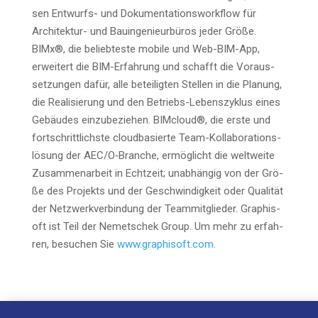
sen Ent­wurfs- und Doku­men­ta­ti­ons­work­flow für
Archi­tek­tur- und Bau­in­ge­nieur­bü­ros jeder Grö­ße.
BIMx®, die belieb­tes­te mobi­le und Web-BIM-App,
erwei­tert die BIM-Erfah­rung und schafft die Vor­aus­
set­zun­gen dafür, alle betei­lig­ten Stel­len in die Pla­nung,
die Rea­li­sie­rung und den Betriebs-Lebens­zy­klus eines
Gebäu­des ein­zu­be­zie­hen. BIM­cloud®, die ers­te und
fort­schritt­lichs­te cloud­ba­sier­te Team-Kol­la­bo­ra­ti­ons­
lö­sung der AEC/O‑Branche, ermög­licht die welt­wei­te
Zusam­men­ar­beit in Echt­zeit; unab­hän­gig von der Grö­
ße des Pro­jekts und der Geschwin­dig­keit oder Qua­li­tät
der Netz­werk­ver­bin­dung der Team­mit­glie­der. Gra­ph­i­s­
oft ist Teil der Nemet­schek Group. Um mehr zu erfah­
ren, besu­chen Sie
www.graphisoft.com.