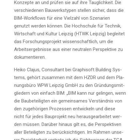
Kon­zep­te an und prü­fen sie auf ihre Taug­lich­keit. Die
ver­schie­de­nen Bau­werks­ty­pen stel­len sicher, dass die
BIM-Work­flows für eine Viel­zahl von Sze­na­ri­en
genutzt wer­den kön­nen. Die Hoch­schu­le für Tech­nik,
Wirt­schaft und Kul­tur Leip­zig (HTWK Leip­zig) beglei­tet
das For­schungs­pro­jekt wis­sen­schaft­lich, um die
Arbeits­er­geb­nis­se aus einer neu­tra­len Per­spek­ti­ve zu
dokumentieren.
Hei­ko Cla­jus, Con­sul­tant bei Gra­ph­i­s­oft Buil­ding Sys­
tems, gehört zusam­men mit dem HZDR und dem Pla­
nungs­bü­ro WPW Leip­zig GmbH zu den Grün­dungs­mit­
glie­dern von ein­fach BIM: „BIM kann nur gelin­gen, wenn
die Bau­be­tei­lig­ten ein gemein­sa­mes Ver­ständ­nis von
den zuge­hö­ri­gen Pro­zes­sen ent­wi­ckeln und die­se
nicht für jedes Bau­pro­jekt neu her­aus­ge­ar­bei­tet wer­
den müs­sen. Dar­über hin­aus gilt es, die Per­spek­ti­ven
aller Betei­lig­ten zu berück­sich­ti­gen. Im Rah­men unse­