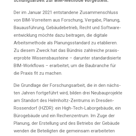
schungs­ar­beit zur BIM-Metho­de vorgestellt.
Der im Janu­ar 2021 ent­stan­de­ne Zusam­men­schluss
von BIM-Vor­rei­tern aus For­schung, Ver­ga­be, Pla­nung,
Bau­aus­füh­rung, Gebäu­de­be­trieb, Recht und Soft­ware­
ent­wick­lung möch­te dazu bei­tra­gen, die digi­ta­le
Arbeits­me­tho­de als Pla­nungs­stan­dard zu eta­blie­ren.
Zu die­sem Zweck hat das Bünd­nis zahl­rei­che pra­xis­
er­prob­te Wis­sens­bau­stei­ne – dar­un­ter stan­dar­di­sier­te
BIM-Work­flows – erar­bei­tet, um die Bau­bran­che für
die Pra­xis fit zu machen.
Die Grund­la­ge der For­schungs­ar­beit, die in den nächs­
ten Jah­ren fort­ge­führt wird, bil­den drei Neu­bau­pro­jek­te
am Stand­ort des Helm­holtz-Zen­trums in Dres­den-
Ros­sen­dorf (HZDR): ein High-Tech-Labor­ge­bäu­de, ein
Büro­ge­bäu­de und ein Rechen­zen­trum. Im Zuge der
Pla­nung, der Erstel­lung und des Betriebs der Gebäu­de
wen­den die Betei­lig­ten die gemein­sam erar­bei­te­ten