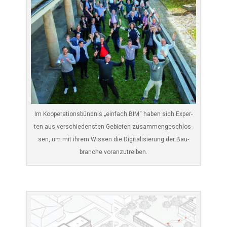
Im Koope­ra­ti­ons­bünd­nis „ein­fach BIM“ haben sich Exper­
ten aus ver­schie­dens­ten Gebie­ten zusam­men­ge­schlos­
sen, um mit ihrem Wis­sen die Digi­ta­li­sie­rung der Bau­
bran­che voranzutreiben.