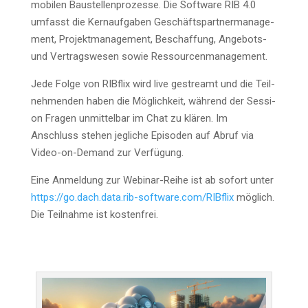
mobi­len Bau­stel­len­pro­zes­se. Die Soft­ware RIB 4.0
umfasst die Kern­auf­ga­ben Geschäfts­part­ner­ma­nage­
ment, Pro­jekt­ma­nage­ment, Beschaf­fung, Ange­bots-
und Ver­trags­we­sen sowie Ressourcenmanagement.
Jede Fol­ge von RIB­flix wird live gestreamt und die Teil­
neh­men­den haben die Mög­lich­keit, wäh­rend der Ses­si­
on Fra­gen unmit­tel­bar im Chat zu klä­ren. Im
Anschluss ste­hen jeg­li­che Epi­so­den auf Abruf via
Video-on-Demand zur Verfügung.
Eine Anmel­dung zur Web­i­nar-Rei­he ist ab sofort unter
https://go.dach.data.rib-software.com/RIBflix
mög­lich.
Die Teil­nah­me ist kostenfrei.