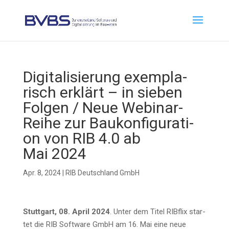
Digi­ta­li­sie­rung exem­pla­
risch erklärt – in sie­ben
Fol­gen / Neue Web­i­nar-
Rei­he zur Bau­kon­fi­gu­ra­ti­
on von RIB 4.0 ab
Mai 2024
Apr. 8, 2024
|
RIB Deutschland GmbH
Stutt­gart, 08. April 2024
. Unter dem Titel RIB­flix star­
tet die RIB Soft­ware GmbH am 16. Mai eine neue