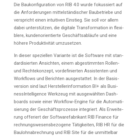
Die Bau­kon­fi­gu­ra­ti­on von RIB 4.0 wur­de fokus­siert auf
die Anfor­de­run­gen mit­tel­stän­di­scher Bau­be­trie­be und
ver­spricht einen intui­ti­ven Ein­stieg. Sie soll vor allem
dabei unter­stüt­zen, die digi­ta­le Trans­for­ma­ti­on in fle­xi­
ble­re, kun­den­ori­en­tier­te Geschäfts­ab­läu­fe und eine
höhe­re Pro­duk­ti­vi­tät umzusetzen.
In die­ser spe­zi­el­len Vari­an­te ist die Soft­ware mit stan­
dar­di­sier­ten Ansich­ten, einem abge­stimm­ten Rol­len-
und Rech­te­kon­zept, vor­de­fi­nier­ten Assis­ten­ten und
Work­flows und Berich­ten aus­ge­stat­tet. In der Basis­
ver­si­on sind laut Her­stel­ler­infor­ma­ti­on BI+ als Busi­
ness­In­tel­li­gence Werk­zeug mit aus­ge­wähl­ten Dash­
boards sowie einer Work­flow-Engi­ne für die Auto­ma­ti­
sie­rung der Geschäfts­pro­zes­se inte­griert. Als Erwei­te­
rung offe­riert der Soft­ware­fa­bri­kant RIB Finan­ce für
rech­nungs­we­sens­be­zo­ge­ne Tätig­kei­ten, RIB HR für die
Bau­lohn­ab­rech­nung und RIB Site für die unmit­tel­bar