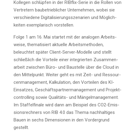
Kol­le­gen schlüp­fen in der RIB­flix-Serie in die Rol­len von
Ver­tre­tern bau­be­trieb­li­cher Unter­neh­men, wobei sie
ver­schie­de­ne Digi­ta­li­sie­rungs­sze­na­ri­en und Mög­lich­
kei­ten exem­pla­risch vorstellen.
Fol­ge 1 am 16. Mai star­tet mit der ana­lo­gen Arbeits­
wei­se, the­ma­ti­siert aktu­el­le Arbeits­me­tho­den,
beleuch­tet spä­ter Cli­ent-Ser­ver-Model­le und stellt
schließ­lich die Vor­tei­le einer inte­grier­ten Zusam­men­
ar­beit zwi­schen Büro- und Bau­stel­le über die Cloud in
den Mit­tel­punkt. Wei­ter geht es mit Zeit- und Res­sour­
cen­ma­nage­ment, Kal­ku­la­ti­on, den Vor­tei­len des KI-
Ein­sat­zes, Geschäfts­part­ner­ma­nage­ment und Pro­jekt­
con­trol­ling sowie Qua­li­täts- und Män­gel­ma­nage­ment.
Im Staf­fel­fi­na­le wird dann am Bei­spiel des CO2-Emis­
si­ons­rech­ners von RIB 4.0 das The­ma nach­hal­ti­ges
Bau­en in sechs Dimen­sio­nen in den Vor­der­grund
gestellt.