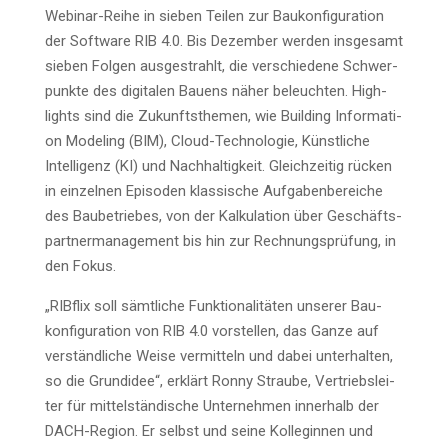
Web­i­nar-Rei­he in sie­ben Tei­len zur Bau­kon­fi­gu­ra­ti­on
der Soft­ware RIB 4.0. Bis Dezem­ber wer­den ins­ge­samt
sie­ben Fol­gen aus­ge­strahlt, die ver­schie­de­ne Schwer­
punk­te des digi­ta­len Bau­ens näher beleuch­ten. High­
lights sind die Zukunfts­the­men, wie Buil­ding Infor­ma­ti­
on Mode­ling (BIM), Cloud-Tech­no­lo­gie, Künst­li­che
Intel­li­genz (KI) und Nach­hal­tig­keit. Gleich­zei­tig rücken
in ein­zel­nen Epi­so­den klas­si­sche Auf­ga­ben­be­rei­che
des Bau­be­trie­bes, von der Kal­ku­la­ti­on über Geschäfts­
part­ner­ma­nage­ment bis hin zur Rech­nungs­prü­fung, in
den Fokus.
„RIB­flix soll sämt­li­che Funk­tio­na­li­tä­ten unse­rer Bau­
kon­fi­gu­ra­ti­on von RIB 4.0 vor­stel­len, das Gan­ze auf
ver­ständ­li­che Wei­se ver­mit­teln und dabei unter­hal­ten,
so die Grund­idee“, erklärt Ron­ny Strau­be, Ver­triebs­lei­
ter für mit­tel­stän­di­sche Unter­neh­men inner­halb der
DACH-Regi­on. Er selbst und sei­ne Kol­le­gin­nen und