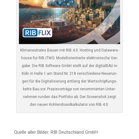
Kli­ma­neu­tra­les Bau­en mit RIB 4.0. Hos­ting und Data­ware­
house für RIB iTWO. Modell­ori­en­tier­te elek­tro­ni­sche Ver­
ga­be. Die RIB Soft­ware GmbH stellt auf der digi­tal­BAU in
Köln in Hal­le 1 am Stand Nr. 218 ver­schie­de­ne Neue­run­
gen für die Digi­ta­li­sie­rung ent­lang der Wert­schöp­fungs­
ket­te Bau vor. Pra­xis­vor­trä­ge von renom­mier­ten Unter­
neh­men run­den das Port­fo­lio ab. Der Screen­shot zeigt
den neu­en Koh­len­di­oxid­kal­ku­la­tor von RIB 4.0.
Quel­le aller Bil­der: RIB Deutsch­land GmbH