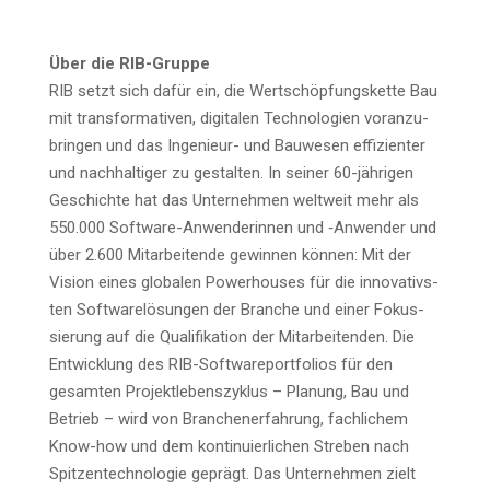
Über die RIB-Gruppe
RIB setzt sich dafür ein, die Wert­schöp­fungs­ket­te Bau
mit trans­for­ma­ti­ven, digi­ta­len Tech­no­lo­gien vor­an­zu­
brin­gen und das Inge­nieur- und Bau­we­sen effi­zi­en­ter
und nach­hal­ti­ger zu gestal­ten. In sei­ner 60-jäh­ri­gen
Geschich­te hat das Unter­neh­men welt­weit mehr als
550.000 Soft­ware-Anwen­de­rin­nen und ‑Anwen­der und
über 2.600 Mit­ar­bei­ten­de gewin­nen kön­nen: Mit der
Visi­on eines glo­ba­len Power­hou­ses für die inno­va­tivs­
ten Soft­ware­lö­sun­gen der Bran­che und einer Fokus­
sie­rung auf die Qua­li­fi­ka­ti­on der Mit­ar­bei­ten­den. Die
Ent­wick­lung des RIB-Soft­ware­port­fo­li­os für den
gesam­ten Pro­jekt­le­bens­zy­klus – Pla­nung, Bau und
Betrieb – wird von Bran­chen­er­fah­rung, fach­li­chem
Know-how und dem kon­ti­nu­ier­li­chen Stre­ben nach
Spit­zen­tech­no­lo­gie geprägt. Das Unter­neh­men zielt