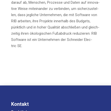
dar­auf ab, Men­schen, Pro­zes­se und Daten auf inno­va­
ti­ve Wei­se mit­ein­an­der zu ver­bin­den, um sicher­zu­stel­
len, dass jeg­li­che Unter­neh­men, die mit Soft­ware von
RIB arbei­ten, ihre Pro­jek­te inner­halb des Bud­gets,
pünkt­lich und in hoher Qua­li­tät abschlie­ßen und gleich­
zei­tig ihren öko­lo­gi­schen Fuß­ab­druck redu­zie­ren. RIB
Soft­ware ist ein Unter­neh­men der Schnei­der Elec­
tric SE.
Kontakt