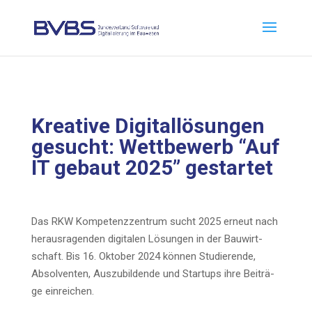
Krea­ti­ve Digi­tal­lö­sun­gen
gesucht: Wett­be­werb “Auf
IT gebaut 2025” gestartet
Das RKW Kom­pe­tenz­zen­trum sucht 2025 erneut nach
her­aus­ra­gen­den digi­ta­len Lösun­gen in der Bau­wirt­
schaft. Bis 16. Okto­ber 2024 kön­nen Stu­die­ren­de,
Absol­ven­ten, Aus­zu­bil­den­de und Start­ups ihre Bei­trä­
ge einreichen.