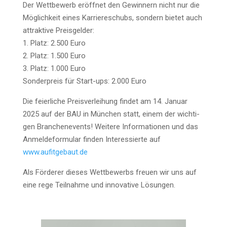
Der Wett­be­werb eröff­net den Gewin­nern nicht nur die
Mög­lich­keit eines Kar­rie­re­schubs, son­dern bie­tet auch
attrak­ti­ve Preis­gel­der:
1. Platz: 2.500 Euro
2. Platz: 1.500 Euro
3. Platz: 1.000 Euro
Son­der­preis für Start-ups: 2.000 Euro
Die fei­er­li­che Preis­ver­lei­hung fin­det am 14. Janu­ar
2025 auf der BAU in Mün­chen statt, einem der wich­ti­
gen Bran­chen­events! Wei­te­re Infor­ma­tio­nen und das
Anmel­de­for­mu­lar fin­den Inter­es­sier­te auf
www.aufitgebaut.de
Als För­de­rer die­ses Wett­be­werbs freu­en wir uns auf
eine rege Teil­nah­me und inno­va­ti­ve Lösungen.