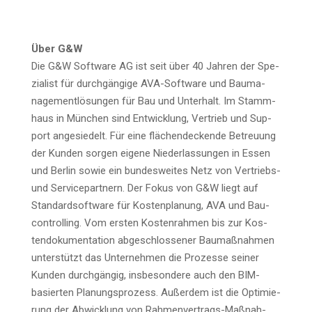
Über G&W
Die G&W Soft­ware AG ist seit über 40 Jah­ren der Spe­
zia­list für durch­gän­gi­ge AVA-Soft­ware und Bau­ma­
nage­ment­lö­sun­gen für Bau und Unter­halt. Im Stamm­
haus in Mün­chen sind Ent­wick­lung, Ver­trieb und Sup­
port ange­sie­delt. Für eine flä­chen­de­cken­de Betreu­ung
der Kun­den sor­gen eige­ne Nie­der­las­sun­gen in Essen
und Ber­lin sowie ein bun­des­wei­tes Netz von Ver­triebs-
und Ser­vice­part­nern. Der Fokus von G&W liegt auf
Stan­dard­soft­ware für Kos­ten­pla­nung, AVA und Bau­
con­trol­ling. Vom ers­ten Kos­ten­rah­men bis zur Kos­
ten­do­ku­men­ta­ti­on abge­schlos­se­ner Bau­maß­nah­men
unter­stützt das Unter­neh­men die Pro­zes­se sei­ner
Kun­den durch­gän­gig, ins­be­son­de­re auch den BIM-
basier­ten Pla­nungs­pro­zess. Außer­dem ist die Opti­mie­
rung der Abwick­lung von Rah­men­ver­trags-Maß­nah­