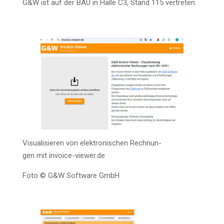
G&W ist auf der BAU in Hal­le C3, Stand 115 vertreten.
Visua­li­sie­ren von elek­tro­ni­schen Rech­nun­
gen mit invoice-viewer.de
Foto © G&W Soft­ware GmbH