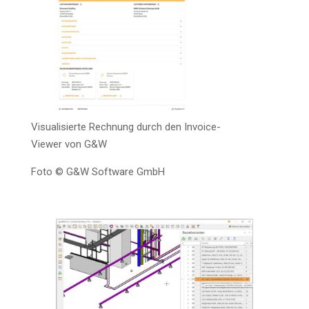
Visua­li­sier­te Rech­nung durch den Invoice-
View­er von G&W
Foto © G&W Soft­ware GmbH