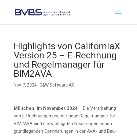
High­lights von Cali­for­niaX
Ver­si­on 25 – E‑Rechnung
und Regel­ma­na­ger für
BIM2AVA
Nov. 7, 2024
|
G&W Software AG
Mün­chen, im Novem­ber 2024
– Die Ver­ar­bei­tung
von E‑Rechnungen und der neue Regel­ma­na­ger für
BIM2AVA sind die wich­tigs­ten Neue­run­gen neben
grund­le­gen­den Opti­mie­run­gen in der AVA- und Bau­