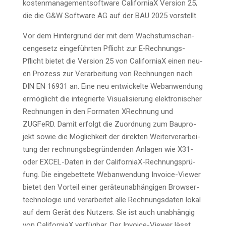
kos­ten­ma­nage­m­ent­soft­ware Cali­for­niaX Ver­si­on 25,
die die G&W Soft­ware AG auf der BAU 2025 vorstellt.
Vor dem Hin­ter­grund der mit dem Wachs­tums­chan­
cen­ge­setz ein­ge­führ­ten Pflicht zur E‑Rech­nungs-
Pflicht bie­tet die Ver­si­on 25 von Cali­for­niaX einen neu­
en Pro­zess zur Ver­ar­bei­tung von Rech­nun­gen nach
DIN EN 16931 an. Eine neu ent­wi­ckel­te Web­an­wen­dung
ermög­licht die inte­grier­te Visua­li­sie­rung elek­tro­ni­scher
Rech­nun­gen in den For­ma­ten XRech­nung und
ZUGFeRD. Damit erfolgt die Zuord­nung zum Bau­pro­
jekt sowie die Mög­lich­keit der direk­ten Wei­ter­ver­ar­bei­
tung der rech­nungs­be­grün­den­den Anla­gen wie X31-
oder EXCEL-Daten in der Cali­for­niaX-Rech­nungs­prü­
fung. Die ein­ge­bet­te­te Web­an­wen­dung Invoice-View­er
bie­tet den Vor­teil einer gerä­te­un­ab­hän­gi­gen Brow­ser­
tech­no­lo­gie und ver­ar­bei­tet alle Rech­nungs­da­ten lokal
auf dem Gerät des Nut­zers. Sie ist auch unab­hän­gig
von Cali­for­niaX ver­füg­bar. Der Invoice-View­er lässt