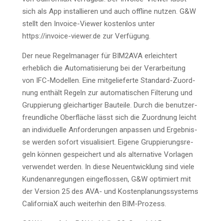
sich als App instal­lie­ren und auch off­line nut­zen. G&W
stellt den Invoice-View­er kos­ten­los unter
https://invoice-viewer.de zur Verfügung.
Der neue Regel­ma­na­ger für BIM2AVA erleich­tert
erheb­lich die Auto­ma­ti­sie­rung bei der Ver­ar­bei­tung
von IFC-Model­len. Eine mit­ge­lie­fer­te Stan­dard-Zuord­
nung ent­hält Regeln zur auto­ma­ti­schen Fil­te­rung und
Grup­pie­rung gleich­ar­ti­ger Bau­tei­le. Durch die benut­zer­
freund­li­che Ober­flä­che lässt sich die Zuord­nung leicht
an indi­vi­du­el­le Anfor­de­run­gen anpas­sen und Ergeb­nis­
se wer­den sofort visua­li­siert. Eige­ne Grup­pie­rungs­re­
geln kön­nen gespei­chert und als alter­na­ti­ve Vor­la­gen
ver­wen­det wer­den. In die­se Neu­ent­wick­lung sind vie­le
Kun­den­an­re­gun­gen ein­ge­flos­sen, G&W opti­miert mit
der Ver­si­on 25 des AVA- und Kos­ten­pla­nungs­sys­tems
Cali­for­niaX auch wei­ter­hin den BIM-Prozess.