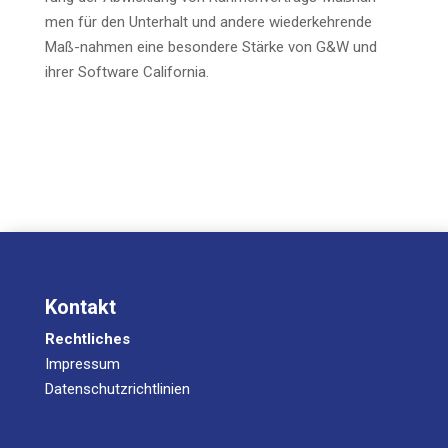
men für den Unter­halt und ande­re wie­der­keh­ren­de
Maß-nah­men eine beson­de­re Stär­ke von G&W und
ihrer Soft­ware California.
Kontakt
Rechtliches
Impressum
Datenschutzrichtlinien