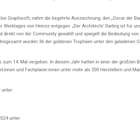
nce bei Gra­ph­i­s­oft, nahm die begehr­te Aus­zeich­nung, den „Oscar der B
ler Werk­ta­ges von Hein­ze ent­ge­gen: „Der Archi­tects’ Dar­ling ist für un
d direkt von der Com­mu­ni­ty gewählt und spie­gelt die Bedeu­tung von
.“ Ins­ge­samt wur­den 36 der gol­de­nen Tro­phä­en unter den gela­de­nen 
s zum 14. Mal ver­ge­ben. In die­sem Jahr hat­ten in einer der größ­ten 
kt:innen und Fachplaner:innen unter mehr als 200 Her­stel­lern und Mar
d unter:
 2024 unter: