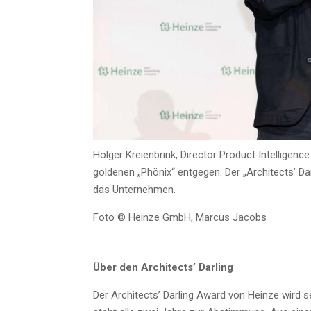
Hol­ger Kre­ien­brink, Direc­tor Pro­duct Intel­li­gen
gol­de­nen „Phö­nix“ ent­ge­gen. Der „Archi­tects’ D
das Unternehmen.
Foto © Hein­ze GmbH, Mar­cus Jacobs
Über den Archi­tects’ Darling
Der Archi­tects’ Dar­ling Award von Hein­ze wird seit 