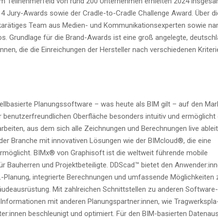
 Teil­neh­mer­feld von rund 200 Unter­neh­men erhiel­ten 2024 ins­ge­s
14 Jury-Awards sowie der Crad­le-to-Crad­le Chall­enge Award. Über di
a­rä­ti­ges Team aus Medi­en- und Kom­mu­ni­ka­ti­ons­exper­ten sowie n
r­bü­ros. Grund­la­ge für die Brand-Awards ist eine groß ange­leg­te, deutsch­
n, die die Ein­rei­chun­gen der Her­stel­ler nach ver­schie­de­nen Kri­te­ri
dell­ba­sier­te Pla­nungs­soft­ware – was heu­te als BIM gilt – auf den Mar
benut­zer­freund­li­chen Ober­flä­che beson­ders intui­tiv und ermög­licht
bei­ten, aus dem sich alle Zeich­nun­gen und Berech­nun­gen live ablei­
 der Bran­che mit inno­va­ti­ven Lösun­gen wie der BIM­cloud®, die eine
mög­licht. BIMx® von Gra­ph­i­s­oft ist die welt­weit füh­ren­de mobi­le
 Bau­her­ren und Pro­jekt­be­tei­lig­te. DDScad™ bie­tet den Anwender:in
KL-Pla­nung, inte­grier­te Berech­nun­gen und umfas­sen­de Mög­lich­kei­ten 
­de­aus­rüs­tung. Mit zahl­rei­chen Schnitt­stel­len zu ande­ren Soft­ware
for­ma­tio­nen mit ande­ren Planungspartner:innen, wie Trag­werks­pla
er:innen beschleu­nigt und opti­miert. Für den BIM-basier­ten Daten­au