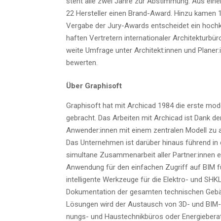
steht alle zwei Jah­re zur Abstim­mung. Aus einem
22 Her­stel­ler einen Brand-Award. Hin­zu kamen 
Ver­ga­be der Jury-Awards ent­schei­det ein hoch­k
haf­ten Ver­tre­tern inter­na­tio­na­ler Archi­tek­tu
wei­te Umfra­ge unter Architekt:innen und Planer:inne
bewerten.
Über Gra­ph­i­s­oft
Gra­ph­i­s­oft hat mit Archi­cad 1984 die ers­te mo
gebracht. Das Arbei­ten mit Archi­cad ist Dank der 
Anwender:innen mit einem zen­tra­len Modell zu ar
Das Unter­neh­men ist dar­über hin­aus füh­rend in
simul­ta­ne Zusam­men­ar­beit aller Partner:innen er
Anwen­dung für den ein­fa­chen Zugriff auf BIM für
intel­li­gen­te Werk­zeu­ge für die Elek­tro- und SH
Doku­men­ta­ti­on der gesam­ten tech­ni­schen Gebäu
Lösun­gen wird der Aus­tausch von 3D- und BIM-In
nungs- und Haus­tech­nik­bü­ros oder Energieberat