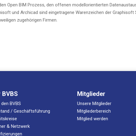
ür den Open BIM Pro­zess, den offe­nen modell­ori­en­tier­ten Datenaustau
i­s­oft und Archi­cad sind ein­ge­tra­ge­ne Waren­zei­chen der Gra­ph­i­s­oft
ei­li­gen zuge­hö­ri­gen Firmen.
r BVBS
Mitglieder
r den BVBS
Unsere Mitglieder
tand / Geschäftsführung
Mitgliederbereich
itskreise
Mitglied werden
ner & Netzwerk
ifizierungen