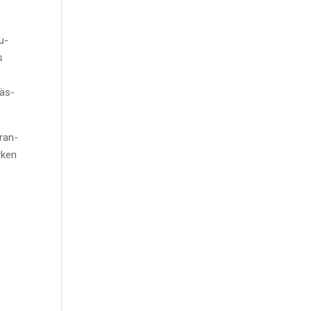
au­
s
Gäs­
Bran­
­ken