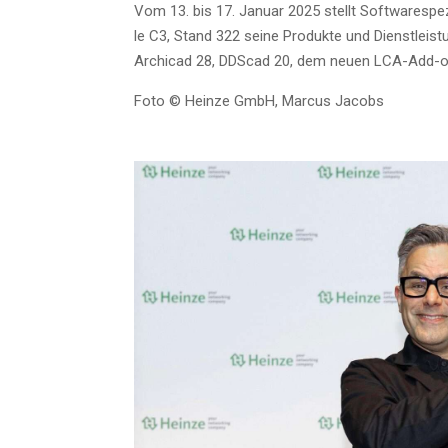
Vom 13. bis 17. Janu­ar 2025 stellt Soft­ware­spe­zi
le C3, Stand 322 sei­ne Pro­duk­te und Dienst­leis­
Archi­cad 28, DDScad 20, dem neu­en LCA-Add-o
Foto © Hein­ze GmbH, Mar­cus Jacobs