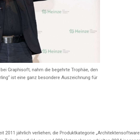
ce bei Gra­ph­i­s­oft, nahm die begehr­te Tro­phäe, den
ar­ling“ ist eine ganz beson­de­re Aus­zeich­nung für
2011 jähr­lich ver­lie­hen; die Pro­dukt­ka­te­go­rie „Archi­tek­ten­soft­ware