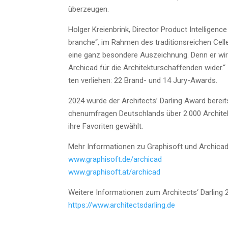
überzeugen.
Hol­ger Kre­ien­brink, Direc­tor Pro­duct Intel­li­ge
bran­che“, im Rah­men des tra­di­ti­ons­rei­chen Cel­
eine ganz beson­de­re Aus­zeich­nung. Denn er wir
Archi­cad für die Archi­tek­tur­schaf­fen­den wider
ten ver­lie­hen: 22 Brand- und 14 Jury-Awards.
2024 wur­de der Archi­tects’ Dar­ling Award bereit
chen­um­fra­gen Deutsch­lands über 2.000 Archite
ihre Favo­ri­ten gewählt.
Mehr Infor­ma­tio­nen zu Gra­ph­i­s­oft und Archi­ca
www.graphisoft.de/archicad
www.graphisoft.at/archicad
Wei­te­re Infor­ma­tio­nen zum Archi­tects‘ Dar­ling
https://www.architectsdarling.de