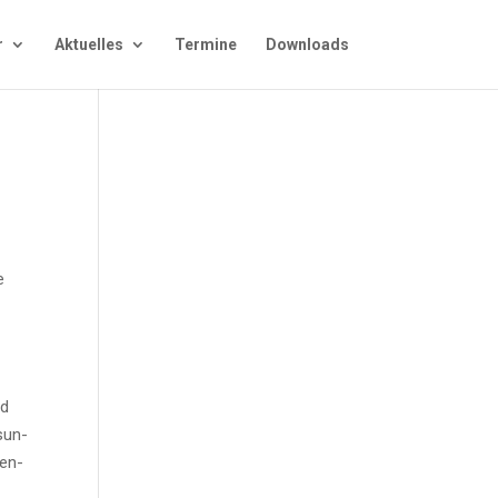
r
Aktu­el­les
Ter­mi­ne
Down­loads
e
rd
­sun­
­en­