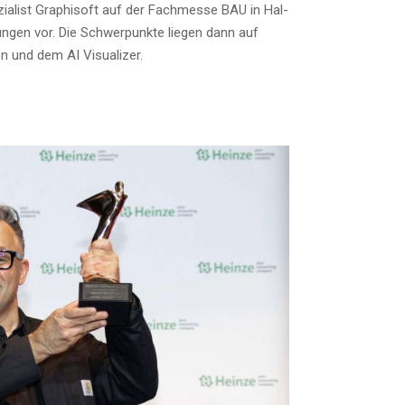
a­list Gra­ph­i­s­oft auf der Fach­mes­se BAU in Hal­
tun­gen vor. Die Schwer­punk­te lie­gen dann auf
n und dem AI Visualizer.