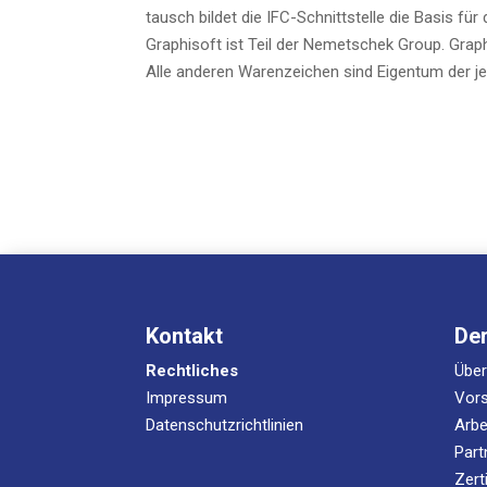
tausch bil­det die IFC-Schnitt­stel­le die Basis f
Gra­ph­i­s­oft ist Teil der Nemet­schek Group. Gra­ph­
Alle ande­ren Waren­zei­chen sind Eigen­tum der jew
Kontakt
De
Rechtliches
Übe
Impressum
Vors
Datenschutzrichtlinien
Arbe
Part
Zert