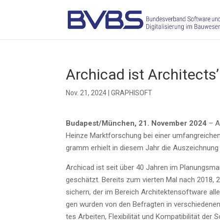
Archi­cad ist Archi­tects’
Nov. 21, 2024
|
GRAPHISOFT
Budapest/München, 21. Novem­ber 2024
– Ar
Hein­ze Markt­for­schung bei einer umfang­rei­chen
gramm erhielt in die­sem Jahr die Aus­zeich­nung in
Archi­cad ist seit über 40 Jah­ren im Pla­nungs­mar
geschätzt. Bereits zum vier­ten Mal nach 2018, 
sichern, der im Bereich Archi­tek­ten­soft­ware alle
gen wur­den von den Befrag­ten in ver­schie­de­nen Kri­
tes Arbei­ten, Fle­xi­bi­li­tät und Kom­pa­ti­bi­li­tät 