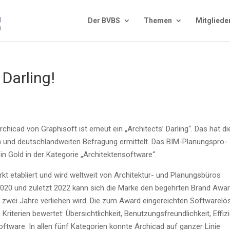
Der BVBS
The­men
Mit­glie­de
 Darling!
chi­cad von Gra­ph­i­s­oft ist erneut ein „Archi­tects’ Dar­ling“. Das hat di
 und deutsch­land­wei­ten Befra­gung ermit­telt. Das BIM-Pla­nungs­pro­
 Gold in der Kate­go­rie „Archi­tek­ten­soft­ware“.
kt eta­bliert und wird welt­weit von Archi­tek­tur- und Pla­nungs­bü­ros
2020 und zuletzt 2022 kann sich die Mar­ke den begehr­ten Brand Awa
 zwei Jah­re ver­lie­hen wird. Die zum Award ein­ge­reich­ten Soft­ware­lö
te­ri­en bewer­tet: Über­sicht­lich­keit, Benut­zungs­freund­lich­keit, Effi­zi
der Soft­ware. In allen fünf Kate­go­rien konn­te Archi­cad auf gan­zer Linie