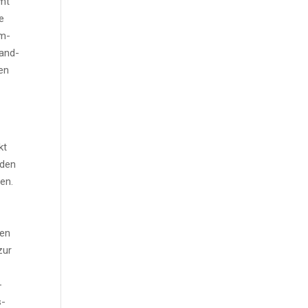
amt
e
am­
land­
­en
kt
 den
ten.
nen
zur
-
­
s­