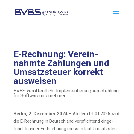
E‑Rechnung: Ver­ein­
nahm­te Zah­lun­gen und
Umsatz­steu­er kor­rekt
ausweisen
BVBS ver­öf­fent­licht Imple­men­tie­rungs­emp­feh­lung
für Softwareunternehmen
Ber­lin, 2. Dezem­ber 2024
– Ab dem 01.01.2025 wird
die E‑Rechnung in Deutsch­land ver­pflich­tend ein­ge­
führt. In einer End­rech­nung müs­sen laut Umsatz­steu­