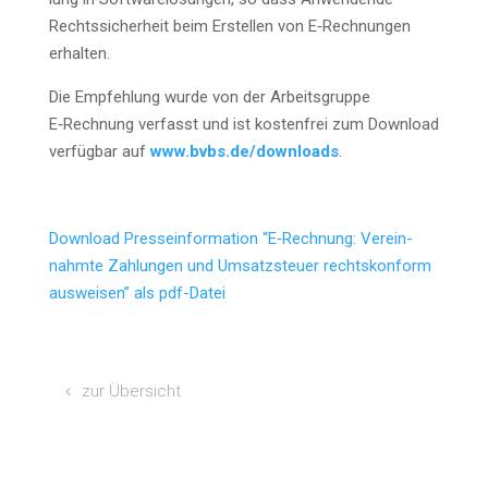
Rechts­si­cher­heit beim Erstel­len von E‑Rechnungen
erhalten.
Die Emp­feh­lung wur­de von der Arbeits­grup­pe
E‑Rechnung ver­fasst und ist kos­ten­frei zum Down­load
ver­füg­bar auf
www.bvbs.de/downloads
.
Down­load Pres­se­infor­ma­ti­on “E‑Rechnung: Ver­ein­
nahm­te Zah­lun­gen und Umsatz­steu­er rechts­kon­form
aus­wei­sen” als pdf-Datei
zur Über­sicht