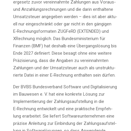
er­ge­setz zuvor ver­ein­nahm­te Zah­lun­gen aus Vor­aus-
und Anzah­lungs­rech­nun­gen und die dar­in ent­hal­te­ne
Umsatz­steu­er ange­ge­ben wer­den – dies ist aber aktu­
ell nur ein­ge­schränkt oder gar nicht in den gän­gi­gen
E‑Rechnungsformaten ZUGFeRD (EXTENDED) und
XRech­nung mög­lich. Das Bun­des­mi­nis­te­ri­um für
Finan­zen (BMF) hat des­halb eine Über­gangs­lö­sung bis
Ende 2027 defi­niert. Die­se besagt ohne eine wei­te­re
Prä­zi­sie­rung, dass die Anga­ben zu ver­ein­nahm­ten
Zah­lun­gen und der Umsatz­steu­er auch als unstruk­tu­
rier­te Datei in einer E‑Rechnung ent­hal­ten sein dürfen.
Der BVBS Bun­des­ver­band Soft­ware und Digi­ta­li­sie­rung
im Bau­we­sen e. V. hat eine kon­kre­te Lösung zur
Imple­men­tie­rung der Zah­lungs­auf­stel­lung in die
E‑Rechnung ent­wi­ckelt und eine prak­ti­sche Emp­feh­
lung erar­bei­tet. Sie lie­fert Soft­ware­un­ter­neh­men eine
prä­zi­se Anlei­tung zur Ein­bin­dung der Zah­lungs­auf­stel­
lung in Soft­ware­lö­sun­gen, so dass Anwen­den­de