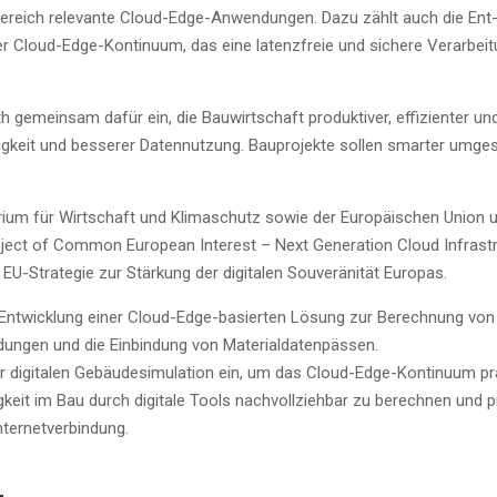
­be­reich rele­van­te Cloud-Edge-Anwen­dun­gen. Dazu zählt auch die Ent
der Cloud-Edge-Kon­ti­nu­um, das eine latenz­freie und siche­re Ver­ar­bei­
mein­sam dafür ein, die Bau­wirt­schaft pro­duk­ti­ver, effi­zi­en­ter un
ig­keit und bes­se­rer Daten­nut­zung. Bau­pro­jek­te sol­len smar­ter umge­
ri­um für Wirt­schaft und Kli­ma­schutz sowie der Euro­päi­schen Uni­on 
ro­ject of Com­mon Euro­pean Inte­rest – Next Gene­ra­ti­on Cloud Infra­st
U-Stra­te­gie zur Stär­kung der digi­ta­len Sou­ve­rä­ni­tät Europas.
ie Ent­wick­lung einer Cloud-Edge-basier­ten Lösung zur Berech­nung von
un­gen und die Ein­bin­dung von Mate­ri­al­da­ten­päs­sen.
 digi­ta­len Gebäu­de­si­mu­la­ti­on ein, um das Cloud-Edge-Kon­ti­nu­um p
­tig­keit im Bau durch digi­ta­le Tools nach­voll­zieh­bar zu berech­nen und 
nternetverbindung.