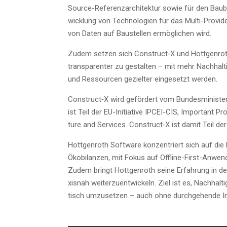
Source-Refe­renz­ar­chi­tek­tur sowie für den Bau
wick­lung von Tech­no­lo­gien für das Mul­ti-Pro­vi­
von Daten auf Bau­stel­len ermög­li­chen wird.
Zudem set­zen sich Construct‑X und Hott­gen­roth ge
trans­pa­ren­ter zu gestal­ten – mit mehr Nach­hal­t
und Res­sour­cen geziel­ter ein­ge­setzt werden.
Construct‑X wird geför­dert vom Bun­des­mi­nis­te­
ist Teil der EU-Initia­ti­ve IPCEI-CIS, Important P
tu­re and Ser­vices. Construct‑X ist damit Teil der E
Hott­gen­roth Soft­ware kon­zen­triert sich auf d
Öko­bi­lan­zen, mit Fokus auf Off­line-First-Anwen­d
Zudem bringt Hott­gen­roth sei­ne Erfah­rung in der
xis­nah wei­ter­zu­ent­wi­ckeln. Ziel ist es, Nach­hal
tisch umzu­set­zen – auch ohne durch­ge­hen­de I