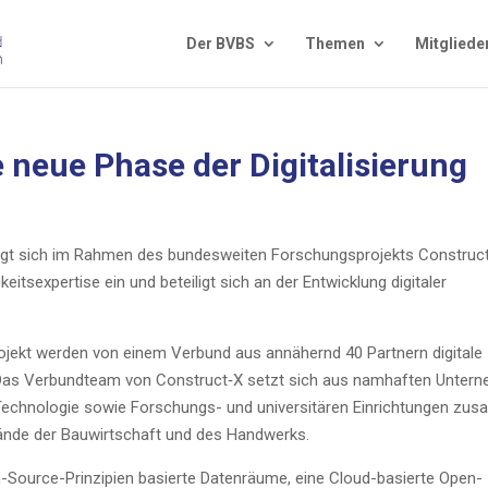
Der BVBS
The­men
Mit­glie­de
neue Pha­se der Digi­ta­li­sie­rung
ingt sich im Rah­men des bun­des­wei­ten For­schungs­pro­jekts Construc
ts­exper­ti­se ein und betei­ligt sich an der Ent­wick­lung digi­ta­ler
o­jekt wer­den von einem Ver­bund aus annä­hernd 40 Part­nern digi­ta­le
. Das Ver­bund­team von Construct‑X setzt sich aus nam­haf­ten Unter­n
ch­no­lo­gie sowie For­schungs- und uni­ver­si­tä­ren Ein­rich­tun­gen zu
bän­de der Bau­wirt­schaft und des Handwerks.
Source-Prin­zi­pi­en basier­te Daten­räu­me, eine Cloud-basier­te Open-