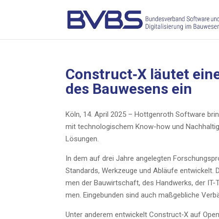
Construct‑X läu­tet eine 
des Bau­we­sens ein
Köln, 14. April 2025 – Hott­gen­roth Soft­ware br
mit tech­no­lo­gi­schem Know-how und Nach­hal­tig­kei
Lösungen.
In dem auf drei Jah­re ange­leg­ten For­schungs­pr
Stan­dards, Werk­zeu­ge und Abläu­fe ent­wi­ckelt
men der Bau­wirt­schaft, des Hand­werks, der IT-Te
men. Ein­ge­bun­den sind auch maß­geb­li­che Ver­
Unter ande­rem ent­wi­ckelt Construct‑X auf Open-