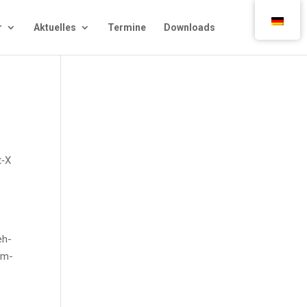
r
Aktu­el­les
Ter­mi­ne
Down­loads
t‑X
eh­
sam­