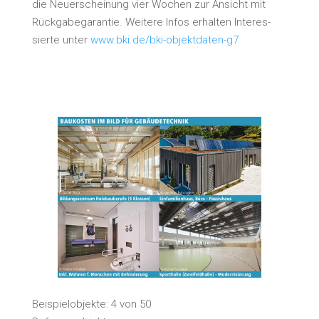
die Neu­erschei­nung vier Wochen zur Ansicht mit
Rück­ga­be­ga­ran­tie. Wei­te­re Infos erhal­ten Inter­es­
sier­te unter
www.bki.de/bki-objektdaten-g7
Bei­spiel­ob­jek­te: 4 von 50