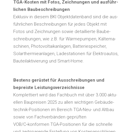
TGA-Kos­ten mit Fotos, Zeich­nun­gen und aus­führ­
li­chen Bau­be­schrei­bun­gen
Exklu­siv in die­sem BKI Objekt­da­ten­band sind die aus­
führ­li­chen Beschrei­bun­gen für jedes Objekt mit
Fotos und Zeich­nun­gen sowie detail­lier­te Bau­be­
schrei­bun­gen, wie z.B. für Wär­me­pum­pen, Käl­te­ma­
schi­nen, Pho­to­vol­ta­ik­an­la­gen, Bat­te­rie­spei­cher,
Solar­ther­mie­an­la­gen, Lade­sta­tio­nen für Elek­tro­au­tos,
Bau­teil­ak­ti­vie­rung und Smart-Home.
Bes­tens gerüs­tet für Aus­schrei­bun­gen und
bepreis­te Leis­tungs­ver­zeich­nis­se
Kom­plet­tiert wird das Fach­buch mit über 3.000 aktu­
el­len Bau­prei­sen 2025 zu allen wich­ti­gen Gebäu­de­
tech­nik-Posi­tio­nen im Bereich TGA-Neu- und Alt­bau
sowie von Fach­ver­bän­den geprüf­ten
VOB/C‑konformen TGA-Posi­tio­nen für die schnel­le
und zeit­spa­ren­de Erstel­lung von Kos­ten­an­schlä­gen