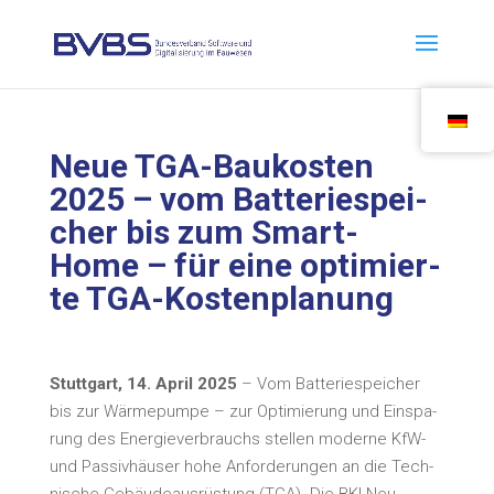
Neue TGA-Bau­kos­ten
2025 – vom Bat­te­rie­spei­
cher bis zum Smart-
Home – für eine opti­mier­
te TGA-Kostenplanung
Stutt­gart, 14. April 2025
– Vom Bat­te­rie­spei­cher
bis zur Wär­me­pum­pe – zur Opti­mie­rung und Ein­spa­
rung des Ener­gie­ver­brauchs stel­len moder­ne KfW-
und Pas­siv­häu­ser hohe Anfor­de­run­gen an die Tech­