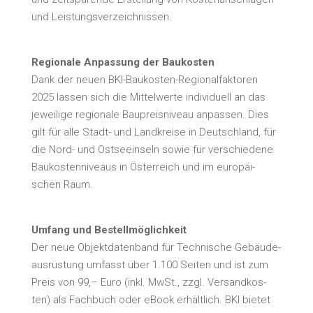
und Leistungsverzeichnissen.
Regio­na­le Anpas­sung der Bau­kos­ten
Dank der neu­en BKI-Bau­kos­ten-Regio­nal­fak­to­ren
2025 las­sen sich die Mit­tel­wer­te indi­vi­du­ell an das
jewei­li­ge regio­na­le Bau­preis­ni­veau anpas­sen. Dies
gilt für alle Stadt- und Land­krei­se in Deutsch­land, für
die Nord- und Ost­see­inseln sowie für ver­schie­de­ne
Bau­kos­ten­ni­veaus in Öster­reich und im euro­päi­
schen Raum.
Umfang und Bestell­mög­lich­keit
Der neue Objekt­da­ten­band für Tech­ni­sche Gebäu­de­
aus­rüs­tung umfasst über 1.100 Sei­ten und ist zum
Preis von 99,– Euro (inkl. MwSt., zzgl. Ver­sand­kos­
ten) als Fach­buch oder eBook erhält­lich. BKI bie­tet