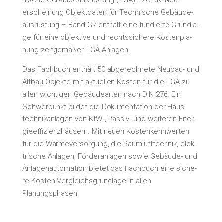
ni­sche Gebäu­de­aus­rüs­tung (TGA). Die BKI Neu­
erschei­nung Objekt­da­ten für Tech­ni­sche Gebäu­de­
aus­rüs­tung – Band G7 ent­hält eine fun­dier­te Grund­la­
ge für eine objek­ti­ve und rechts­si­che­re Kos­ten­pla­
nung zeit­ge­mä­ßer TGA-Anlagen.
Das Fach­buch ent­hält 50 abge­rech­ne­te Neu­bau- und
Alt­bau-Objek­te mit aktu­el­len Kos­ten für die TGA zu
allen wich­ti­gen Gebäu­de­ar­ten nach DIN 276. Ein
Schwer­punkt bil­det die Doku­men­ta­ti­on der Haus­
tech­nik­an­la­gen von KfW‑, Pas­siv- und wei­te­ren Ener­
gie­ef­fi­zi­enz­häu­sern. Mit neu­en Kos­ten­kenn­wer­ten
für die Wär­me­ver­sor­gung, die Raum­luft­tech­nik, elek­
tri­sche Anla­gen, För­der­an­la­gen sowie Gebäu­de- und
Anla­gen­au­to­ma­ti­on bie­tet das Fach­buch eine siche­
re Kos­ten-Ver­gleichs­grund­la­ge in allen
Planungsphasen.