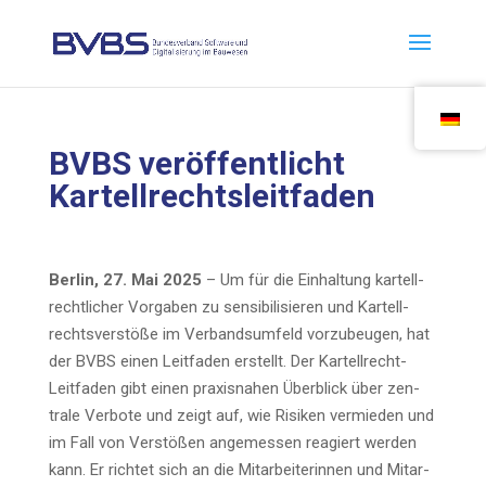
BVBS ver­öf­fent­licht
Kartellrechtsleitfaden
Ber­lin, 27. Mai 2025
– Um für die Ein­hal­tung kar­tell­
recht­li­cher Vor­ga­ben zu sen­si­bi­li­sie­ren und Kar­tell­
rechts­ver­stö­ße im Ver­bands­um­feld vor­zu­beu­gen, hat
der BVBS einen Leit­fa­den erstellt. Der Kar­tell­recht-
Leit­fa­den gibt einen pra­xis­na­hen Über­blick über zen­
tra­le Ver­bo­te und zeigt auf, wie Risi­ken ver­mie­den und
im Fall von Ver­stö­ßen ange­mes­sen reagiert wer­den
kann. Er rich­tet sich an die Mit­ar­bei­te­rin­nen und Mit­ar­