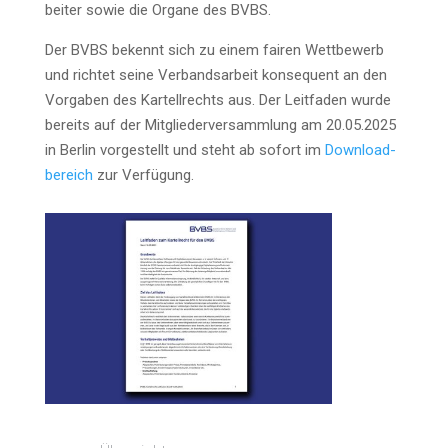
bei­ter sowie die Orga­ne des BVBS.
Der BVBS bekennt sich zu einem fai­ren Wett­be­werb
und rich­tet sei­ne Ver­bands­ar­beit kon­se­quent an den
Vor­ga­ben des Kar­tell­rechts aus. Der Leit­fa­den wur­de
bereits auf der Mit­glie­der­ver­samm­lung am 20.05.2025
in Ber­lin vor­ge­stellt und steht ab sofort im
Down­load­
be­reich
zur Verfügung.