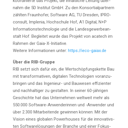
koor­di­nier­te das Pro­jekt, die inhalt­li­che Lei­tung über­
nahm die 5D Insti­tut GmbH. Zu den Kon­sor­ti­al­part­nern
zähl­ten Fraun­ho­fer, Soft­ware AG, TU Dres­den, IPRO­
con­sult, Imp­le­nia, Hoch­schu­le Hof, A1 Digi­tal, N+P
Infor­ma­ti­ons­tech­no­lo­gie und die Lan­des­ge­wer­be­an­
stalt Hof. Beglei­tet wur­de das Pro­jekt von aca­tech im
Rah­men der Gaia-X-Initia­ti­ve.
Wei­te­re Infor­ma­tio­nen unter:
https://ieco-gaiax.de
Über die RIB-Grup­pe
RIB setzt sich dafür ein, die Wert­schöp­fungs­ket­te Bau
mit trans­for­ma­ti­ven, digi­ta­len Tech­no­lo­gien vor­an­zu­
brin­gen und das Inge­nieur- und Bau­we­sen effi­zi­en­ter
und nach­hal­ti­ger zu gestal­ten. In sei­ner 60-jäh­ri­gen
Geschich­te hat das Unter­neh­men welt­weit mehr als
550.000 Soft­ware-Anwen­de­rin­nen und ‑Anwen­der und
über 2.300 Mit­ar­bei­ten­de gewin­nen kön­nen: Mit der
Visi­on eines glo­ba­len Power­hou­ses für die inno­va­tivs­
ten Soft­ware­lö­sun­gen der Bran­che und einer Fokus­