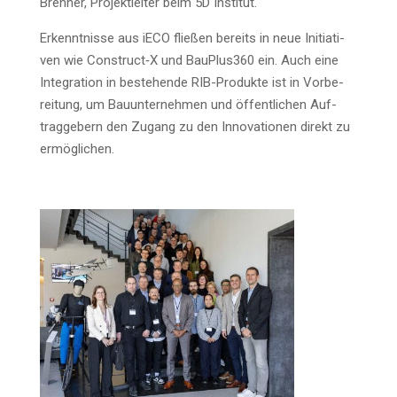
Bren­ner, Pro­jekt­lei­ter beim 5D Institut.
Erkennt­nis­se aus iECO flie­ßen bereits in neue Initia­ti­
ven wie Construct‑X und BauPlus360 ein. Auch eine
Inte­gra­ti­on in bestehen­de RIB-Pro­duk­te ist in Vor­be­
rei­tung, um Bau­un­ter­neh­men und öffent­li­chen Auf­
trag­ge­bern den Zugang zu den Inno­va­tio­nen direkt zu
ermöglichen.