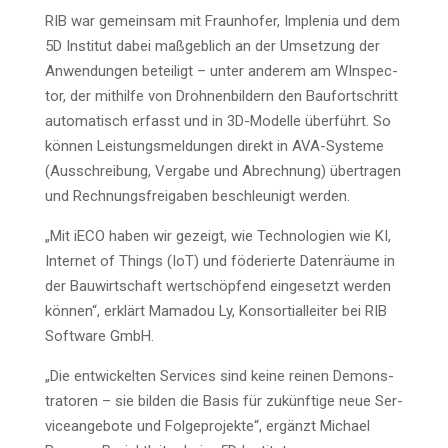
RIB war gemein­sam mit Fraun­ho­fer, Imp­le­nia und dem
5D Insti­tut dabei maß­geb­lich an der Umset­zung der
Anwen­dun­gen betei­ligt – unter ande­rem am WIn­spec­
tor, der mit­hil­fe von Droh­nen­bil­dern den Bau­fort­schritt
auto­ma­tisch erfasst und in 3D-Model­le über­führt. So
kön­nen Leis­tungs­mel­dun­gen direkt in AVA-Sys­te­me
(Aus­schrei­bung, Ver­ga­be und Abrech­nung) über­tra­gen
und Rech­nungs­frei­ga­ben beschleu­nigt werden.
„Mit iECO haben wir gezeigt, wie Tech­no­lo­gien wie KI,
Inter­net of Things (IoT) und föde­rier­te Daten­räu­me in
der Bau­wirt­schaft wert­schöp­fend ein­ge­setzt wer­den
kön­nen“, erklärt Mama­dou Ly, Kon­sor­ti­al­lei­ter bei RIB
Soft­ware GmbH.
„Die ent­wi­ckel­ten Ser­vices sind kei­ne rei­nen Demons­
tra­to­ren – sie bil­den die Basis für zukünf­ti­ge neue Ser­
vice­an­ge­bo­te und Fol­ge­pro­jek­te“, ergänzt Micha­el