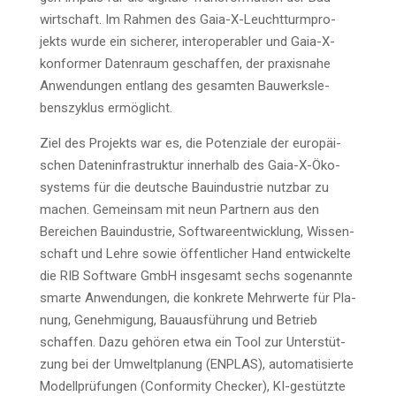
wirt­schaft. Im Rah­men des Gaia-X-Leucht­turm­pro­
jekts wur­de ein siche­rer, inter­ope­ra­bler und Gaia-X-
kon­for­mer Daten­raum geschaf­fen, der pra­xis­na­he
Anwen­dun­gen ent­lang des gesam­ten Bau­werks­le­
bens­zy­klus ermöglicht.
Ziel des Pro­jekts war es, die Poten­zia­le der euro­päi­
schen Daten­in­fra­struk­tur inner­halb des Gaia-X-Öko­
sys­tems für die deut­sche Bau­in­dus­trie nutz­bar zu
machen. Gemein­sam mit neun Part­nern aus den
Berei­chen Bau­in­dus­trie, Soft­ware­ent­wick­lung, Wis­sen­
schaft und Leh­re sowie öffent­li­cher Hand ent­wi­ckel­te
die RIB Soft­ware GmbH ins­ge­samt sechs soge­nann­te
smar­te Anwen­dun­gen, die kon­kre­te Mehr­wer­te für Pla­
nung, Geneh­mi­gung, Bau­aus­füh­rung und Betrieb
schaf­fen. Dazu gehö­ren etwa ein Tool zur Unter­stüt­
zung bei der Umwelt­pla­nung (ENPLAS), auto­ma­ti­sier­te
Modell­prü­fun­gen (Con­for­mi­ty Che­cker), KI-gestütz­te