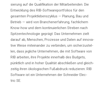
sie­rung auf die Qua­li­fi­ka­ti­on der Mit­ar­bei­ten­den. Die
Ent­wick­lung des RIB-Soft­ware­port­fo­li­os für den
gesam­ten Pro­jekt­le­bens­zy­klus — Pla­nung, Bau und
Betrieb — wird von Bran­chen­er­fah­rung, fach­li­chem
Know-how und dem kon­ti­nu­ier­li­chen Stre­ben nach
Spit­zen­tech­no­lo­gie geprägt. Das Unter­neh­men zielt
dar­auf ab, Men­schen, Pro­zes­se und Daten auf inno­va­
ti­ve Wei­se mit­ein­an­der zu ver­bin­den, um sicher­zu­stel­
len, dass jeg­li­che Unter­neh­men, die mit Soft­ware von
RIB arbei­ten, ihre Pro­jek­te inner­halb des Bud­gets,
pünkt­lich und in hoher Qua­li­tät abschlie­ßen und gleich­
zei­tig ihren öko­lo­gi­schen Fuß­ab­druck redu­zie­ren. RIB
Soft­ware ist ein Unter­neh­men der Schnei­der Elec­
tric SE.