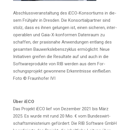
Abschluss­ver­an­stal­tung des iECO-Kon­sor­ti­ums in die­
sem Früh­jahr in Dres­den. Die Kon­sor­ti­al­part­ner sind
stolz, dass es ihnen gelun­gen ist, einen siche­ren, inter­
ope­ra­blen und Gaia-X-kon­for­men Daten­raum zu
schaf­fen, der pra­xis­na­he Anwen­dun­gen ent­lang des
gesam­ten Bau­werks­le­bens­zy­klus ermög­licht. Neue
Initia­ti­ven grei­fen die Resul­ta­te auf und auch in die
Soft­ware­pro­duk­te von RIB wer­den aus dem For­
schungs­pro­jekt gewon­ne­ne Erkennt­nis­se ein­flie­ßen.
Foto © Fraun­ho­fer IVI
Über iECO
Das Pro­jekt iECO lief von Dezem­ber 2021 bis März
2025. Es wur­de mit rund 20 Mio. € vom Bun­des­wirt­
schafts­mi­nis­te­ri­um geför­dert. Die RIB Soft­ware GmbH