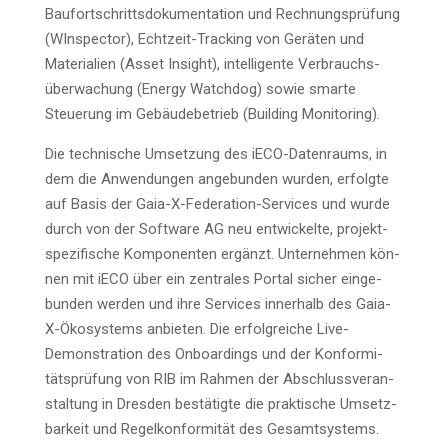
Bau­fort­schritts­do­ku­men­ta­ti­on und Rech­nungs­prü­fung
(WIn­spec­tor), Echt­zeit-Track­ing von Gerä­ten und
Mate­ria­li­en (Asset Insight), intel­li­gen­te Ver­brauchs­
über­wa­chung (Ener­gy Watch­dog) sowie smar­te
Steue­rung im Gebäu­de­be­trieb (Buil­ding Monitoring).
Die tech­ni­sche Umset­zung des iECO-Daten­raums, in
dem die Anwen­dun­gen ange­bun­den wur­den, erfolg­te
auf Basis der Gaia-X-Fede­ra­ti­on-Ser­vices und wur­de
durch von der Soft­ware AG neu ent­wi­ckel­te, pro­jekt­
spe­zi­fi­sche Kom­po­nen­ten ergänzt. Unter­neh­men kön­
nen mit iECO über ein zen­tra­les Por­tal sicher ein­ge­
bun­den wer­den und ihre Ser­vices inner­halb des Gaia-
X-Öko­sys­tems anbie­ten. Die erfolg­rei­che Live-
Demons­tra­ti­on des Onboar­dings und der Kon­for­mi­
täts­prü­fung von RIB im Rah­men der Abschluss­ver­an­
stal­tung in Dres­den bestä­tig­te die prak­ti­sche Umsetz­
bar­keit und Regel­kon­for­mi­tät des Gesamtsystems.