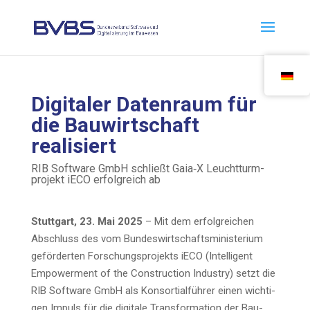
Digi­ta­ler Daten­raum für
die Bau­wirt­schaft
realisiert
RIB Soft­ware GmbH schließt Gaia‑X Leucht­turm­
pro­jekt iECO erfolg­reich ab
Stutt­gart, 23. Mai 2025
– Mit dem erfolg­rei­chen
Abschluss des vom Bun­des­wirt­schafts­mi­nis­te­ri­um
geför­der­ten For­schungs­pro­jekts iECO (Intel­li­gent
Empower­ment of the Con­s­truc­tion Indus­try) setzt die
RIB Soft­ware GmbH als Kon­sor­ti­al­füh­rer einen wich­ti­
gen Impuls für die digi­ta­le Trans­for­ma­ti­on der Bau­