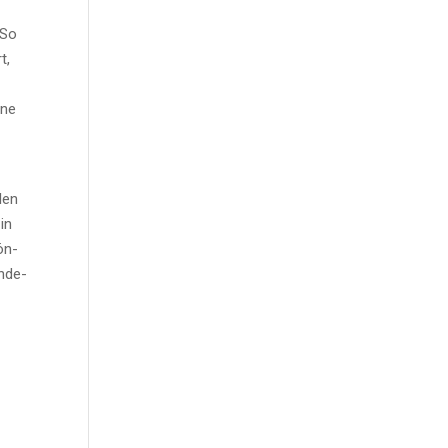
 So
t,
ine
­len
in
kön­
n­de­