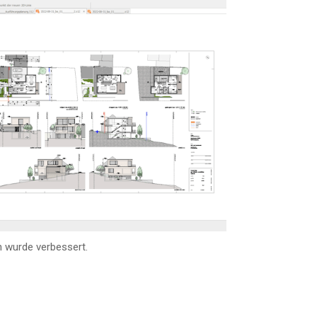
wur­de ver­bes­sert.