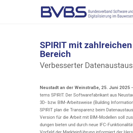
SPIRIT mit zahl­rei­che
Bereich
Ver­bes­ser­ter Daten­aus­t
Neu­stadt an der Wein­stra­ße, 25. Juni 2025 
tems SPIRIT. Der Soft­ware­fa­bri­kant aus Neu­st
3D- bzw. BIM-Arbeits­wei­se (Buil­ding Infor­ma­ti­o
SPIRIT plan die Trans­pa­renz beim Daten­aus­tausc
Ver­si­on für die Arbeit mit BIM-Model­len soll zus
dun­gen bie­ten und durch neue IFC-Funk­tio­na­li­tä­
Vor­feld der Markt­ein­füh­rung infor­miert der Her­