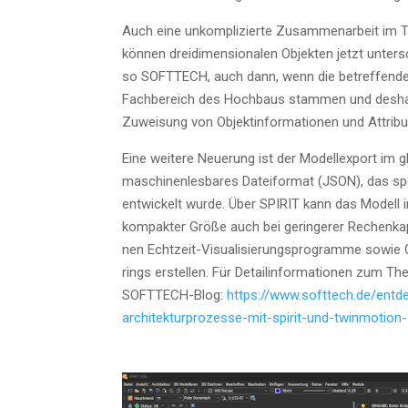
Auch eine unkom­pli­zier­te Zusam­men­ar­beit im 
kön­nen drei­di­men­sio­na­len Objek­ten jetzt unter
so SOFTTECH, auch dann, wenn die betref­fen­den 
Fach­be­reich des Hoch­baus stam­men und des­halb
Zuwei­sung von Objekt­in­for­ma­tio­nen und Attri­bu
Eine wei­te­re Neue­rung ist der Modell­ex­port im
maschi­nen­les­ba­res Datei­for­mat (JSON), das spe­
ent­wi­ckelt wur­de. Über SPIRIT kann das Modell 
kom­pak­ter Grö­ße auch bei gerin­ge­rer Rechen­ka­
nen Echt­zeit-Visua­li­sie­rungs­pro­gram­me sowie
rings erstel­len. Für Detail­in­for­ma­tio­nen zum T
SOFT­TECH-Blog:
https://www.softtech.de/entd
architekturprozesse-mit-spirit-und-twinmotion