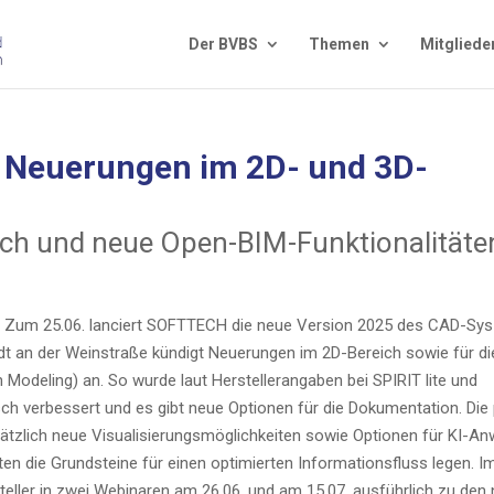
Der BVBS
The­men
Mit­glie­de
n Neue­run­gen im 2D- und 3D-
ausch und neue Open-BIM-Funktionalitäte
-
Zum 25.06. lan­ciert SOFTTECH die neue Ver­si­on 2025 des CAD-Sys
adt an der Wein­stra­ße kün­digt Neue­run­gen im 2D-Bereich sowie für di
n Mode­ling) an. So wur­de laut Her­stel­ler­an­ga­ben bei SPIRIT lite und
h ver­bes­sert und es gibt neue Optio­nen für die Doku­men­ta­ti­on. Die
ätz­lich neue Visua­li­sie­rungs­mög­lich­kei­ten sowie Optio­nen für KI-A
ten die Grund­stei­ne für einen opti­mier­ten Infor­ma­ti­ons­fluss legen. I
stel­ler in zwei Web­i­na­ren am 26.06. und am 15.07. aus­führ­lich zu den