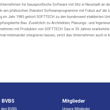
ter­neh­men für bau­spe­zi­fi­sche Soft­ware mit Sitz in Neu­stadt an de
keln am pfäl­zi­schen Stand­ort Soft­ware­pro­gram­me mit Fokus auf die tä
ung im Jahr 1985 gehört SOFTTECH zu den bun­des­weit eta­blier­ten Un
öp­fungs­ket­te Bau. Zusätz­lich zu Archi­tek­ten, Pla­nungs- und Inge­nieur
­ter­neh­men mit Pro­duk­ten von SOFTTECH. Das in 35 Jah­ren erar­bei­te­te
l mit­ein­an­der inte­grie­ren las­sen, setzt das Unter­neh­men auch in 
r BVBS
Mitglieder
r den BVBS
Unsere Mitglieder