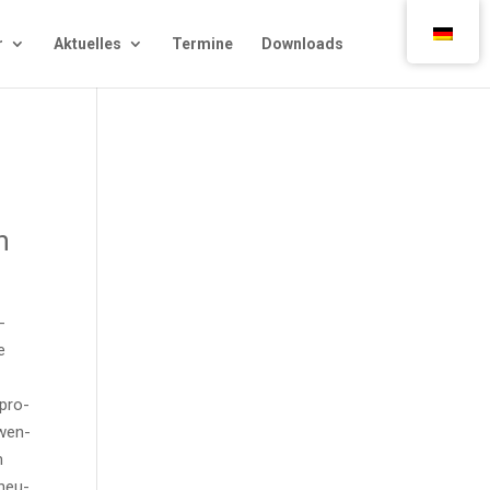
r
Aktu­el­les
Ter­mi­ne
Down­loads
n
­
e
 pro-
nwen­
m
 neu­