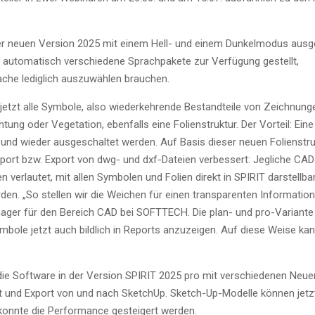
 der neu­en Ver­si­on 2025 mit einem Hell- und einem Dun­kel­mo­dus aus­
en auto­ma­tisch ver­schie­de­ne Sprach­pa­ke­te zur Ver­fü­gung gestellt,
­che ledig­lich aus­zu­wäh­len brauchen.
tzt alle Sym­bo­le, also wie­der­keh­ren­de Bestand­tei­le von Zeich­nun­g
­tung oder Vege­ta­ti­on, eben­falls eine Foli­en­struk­tur. Der Vor­teil: Eine
 und wie­der aus­ge­schal­tet wer­den. Auf Basis die­ser neu­en Foli­en­stru
port bzw. Export von dwg- und dxf-Datei­en ver­bes­sert: Jeg­li­che CAD
er­lau­tet, mit allen Sym­bo­len und Foli­en direkt in SPIRIT dar­stell­ba
­den. „So stel­len wir die Wei­chen für einen trans­pa­ren­ten Infor­ma­ti­o
ma­na­ger für den Bereich CAD bei SOFTTECH. Die plan- und pro-Vari­an­t
ym­bo­le jetzt auch bild­lich in Reports anzu­zei­gen. Auf die­se Wei­se ka
t die Soft­ware in der Ver­si­on SPIRIT 2025 pro mit ver­schie­de­nen Neue
ort und Export von und nach Sket­chUp. Sketch-Up-Model­le kön­nen jetz
ig konn­te die Per­for­mance gestei­gert werden.