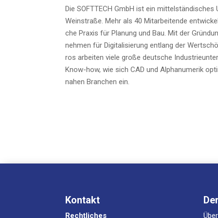
Die SOFTTECH GmbH ist ein mit­tel­stän­di­sches Un
Wein­stra­ße. Mehr als 40 Mit­ar­bei­ten­de ent­wi­c
che Pra­xis für Pla­nung und Bau. Mit der Grün­d
neh­men für Digi­ta­li­sie­rung ent­lang der Wert­sch
ros arbei­ten vie­le gro­ße deut­sche Indus­trie­un
Know-how, wie sich CAD und Alpha­nu­me­rik opti­ma
na­hen Bran­chen ein.
Kontakt
De
Rechtliches
Übe