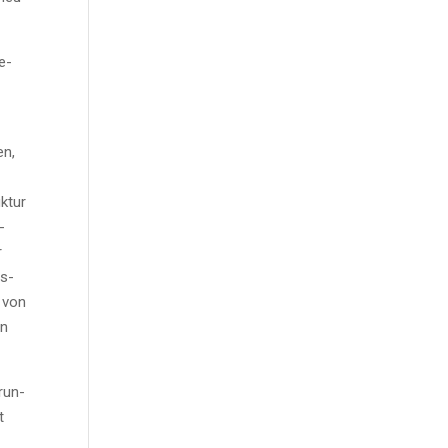
ge­
en,
k­tur
-
r
ns­
e von
nn
­run­
t