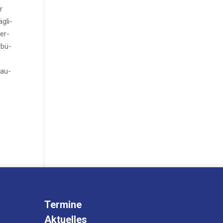
r
g­li­
ter­
­bü­
bau­
Termine
Aktuelles