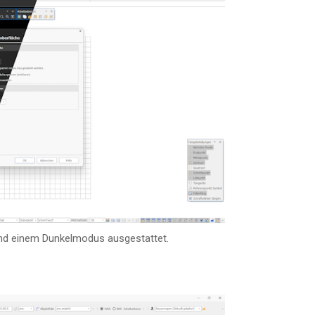
nd einem Dun­kel­mo­dus aus­ge­stat­tet.