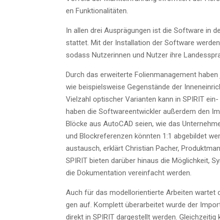
en Funktionalitäten.
In allen drei Aus­prä­gun­gen ist die Soft­ware in
stat­tet. Mit der Instal­la­ti­on der Soft­ware wer­d
sodass Nut­ze­rin­nen und Nut­zer ihre Lan­des­spra
Durch das erwei­ter­te Foli­en­ma­nage­ment haben je
wie bei­spiels­wei­se Gegen­stän­de der Innen­ein­rich
Viel­zahl opti­scher Vari­an­ten kann in SPIRIT ein-
haben die Soft­ware­ent­wick­ler außer­dem den Im
Blö­cke aus Auto­CAD sei­en, wie das Unter­neh­men v
und Block­re­fe­ren­zen könn­ten 1:1 abge­bil­det wer
aus­tausch, erklärt Chris­ti­an Pacher, Pro­dukt­
SPIRIT bie­ten dar­über hin­aus die Mög­lich­keit, S
die Doku­men­ta­ti­on ver­ein­facht werden.
Auch für das modell­ori­en­tier­te Arbei­ten war­te
gen auf. Kom­plett über­ar­bei­tet wur­de der Imp
direkt in SPIRIT dar­ge­stellt wer­den. Gleich­zei­t