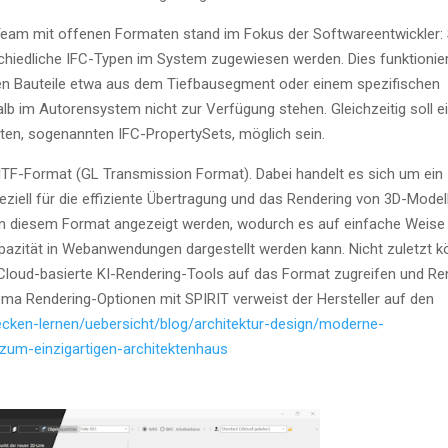
Team mit offe­nen For­ma­ten stand im Fokus der Soft­ware­ent­wick­ler:
­schied­li­che IFC-Typen im Sys­tem zuge­wie­sen wer­den. Dies funk­tio­nier
Bau­tei­le etwa aus dem Tief­bau­seg­ment oder einem spe­zi­fi­schen
 im Autoren­sys­tem nicht zur Ver­fü­gung ste­hen. Gleich­zei­tig soll e
­ten, soge­nann­ten IFC-Pro­per­ty­Sets, mög­lich sein.
 glTF-For­mat (GL Trans­mis­si­on For­mat). Dabei han­delt es sich um ein
zi­ell für die effi­zi­en­te Über­tra­gung und das Ren­de­ring von 3D-Model
in die­sem For­mat ange­zeigt wer­den, wodurch es auf ein­fa­che Wei­se 
pa­zi­tät in Web­an­wen­dun­gen dar­ge­stellt wer­den kann. Nicht zuletzt 
 Cloud-basier­te KI-Ren­de­ring-Tools auf das For­mat zugrei­fen und Re
he­ma Ren­de­ring-Optio­nen mit SPIRIT ver­weist der Her­stel­ler auf den
ecken-lernen/uebersicht/blog/architektur-design/moderne-
-zum-einzigartigen-architektenhaus