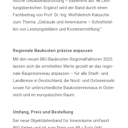
ni­sche Gebäu­de­aus­rüs­tung – basie­rend auf 48 Leis­
tungs­be­rei­chen. Ergänzt wird der Band durch einen
Fach­bei­trag von Prof. Dr.-Ing. Wolf­diet­rich Kalu­sche
zum The­ma: „Gebäu­de und Innen­räu­me – Schnitt­stel­
len von Leis­tungs­bil­dern und Kostenermittlung.“
Regio­na­le Bau­kos­ten prä­zi­se anpassen
Mit den neu­en BKI-Bau­kos­ten-Regio­nal­fak­to­ren 2025
las­sen sich die ermit­tel­ten Wer­te gezielt an das regio­
na­le Bau­preis­ni­veau anpas­sen – für alle Stadt- und
Land­krei­se in Deutsch­land, die Nord- und Ost­see­inseln
sowie für unter­schied­li­che Bau­kos­ten­ni­veaus in Öster­
reich und im euro­päi­schen Raum.
Umfang, Preis und Bestellung
Der neue Objekt­da­ten­band für Innen­räu­me umfasst
960 Sei­ten und ist zum Preis von 99,– Euro (inkl.