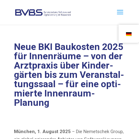
Neue BKI Bau­kos­ten 2025
für Innen­räu­me – von der
Arzt­pra­xis über Kin­der­
gär­ten bis zum Ver­an­stal­
tungs­saal – für eine opti­
mier­te Innenraum-
Planung
Mün­chen, 1. August 2025
– Die Nemet­schek Group,