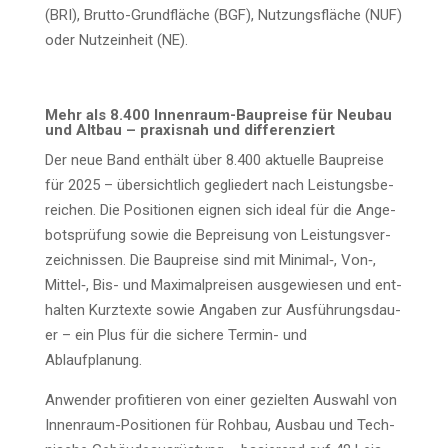
(BRI), Brut­to-Grund­flä­che (BGF), Nut­zungs­flä­che (NUF)
oder Nutz­ein­heit (NE).
Mehr als 8.400 Innen­raum-Bau­prei­se für Neu­bau
und Alt­bau – pra­xis­nah und differenziert
Der neue Band ent­hält über 8.400 aktu­el­le Bau­prei­se
für 2025 – über­sicht­lich geglie­dert nach Leis­tungs­be­
rei­chen. Die Posi­tio­nen eig­nen sich ide­al für die Ange­
bots­prü­fung sowie die Beprei­sung von Leis­tungs­ver­
zeich­nis­sen. Die Bau­prei­se sind mit Minimal‑, Von‑,
Mittel‑, Bis- und Maxi­mal­prei­sen aus­ge­wie­sen und ent­
hal­ten Kurz­tex­te sowie Anga­ben zur Aus­füh­rungs­dau­
er – ein Plus für die siche­re Ter­min- und
Ablaufplanung.
Anwen­der pro­fi­tie­ren von einer geziel­ten Aus­wahl von
Innen­raum-Posi­tio­nen für Roh­bau, Aus­bau und Tech­