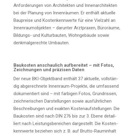
Anfor­de­run­gen von Archi­tek­ten und Innen­ar­chi­tek­ten
bei der Pla­nung von Innen­räu­men. Er ent­hält aktu­el­le
Bau­prei­se und Kos­ten­kenn­wer­te für eine Viel­zahl an
Innen­raum­ob­jek­ten – dar­un­ter Arzt­pra­xen, Büro­räu­me,
Bil­dungs- und Kul­tur­bau­ten, Wohn­ge­bäu­de sowie
denk­mal­ge­rech­te Umbauten.
Bau­kos­ten anschau­lich auf­be­rei­tet – mit Fotos,
Zeich­nun­gen und prä­zi­sen Daten
Der neue BKI-Objekt­band ent­hält 37 aktu­el­le, voll­stän­
dig abge­rech­ne­te Innen­raum-Pro­jek­te, die umfas­send
doku­men­tiert sind – mit far­bi­gen Fotos, Grund­ris­sen,
zeich­ne­ri­schen Dar­stel­lun­gen sowie aus­führ­li­chen
Beschrei­bun­gen und exak­ten Kos­ten­auf­stel­lun­gen. Die
Bau­kos­ten sind nach DIN 276 bis zur 3. Ebe­ne detail­
liert nach Leis­tungs­be­rei­chen dar­ge­stellt. Die Kos­ten­
kenn­wer­te bezie­hen sich z. B. auf Brut­to-Raum­in­halt