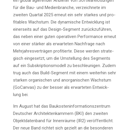
ein glo­bal agie­ren­der Anbie­ter von Soft­ware­lö­sun­gen
für die Bau- und Medi­en­bran­che, ver­zeich­ne­te im
zwei­ten Quar­tal 2025 erneut ein sehr star­kes und pro­
fi­ta­bles Wachs­tum. Die dyna­mi­sche Ent­wick­lung ist
einer­seits auf das Design-Seg­ment zurück­zu­füh­ren,
das neben einer guten ope­ra­ti­ven Per­for­mance erneut
von einer stär­ker als erwar­te­ten Nach­fra­ge nach
Mehr­jah­res­ver­trä­gen pro­fi­tier­te. Die­se wer­den stra­te­
gisch ein­ge­setzt, um die Umstel­lung des Seg­ments
auf ein Sub­skrip­ti­ons­mo­dell zu beschleu­ni­gen. Zudem
trug auch das Build-Seg­ment mit einem wei­ter­hin sehr
star­ken orga­ni­schen und anor­ga­ni­schen Wachs­tum
(GoCan­vas) zu der bes­ser als erwar­te­ten Ent­wick­
lung bei.
Im August hat das Bau­kos­ten­in­for­ma­ti­ons­zen­trum
Deut­scher Archi­tek­ten­kam­mern (BKI) den zwei­ten
Objekt­da­ten­band für Innen­räu­me (IR2) ver­öf­fent­licht.
Der neue Band rich­tet sich gezielt an die beson­de­ren