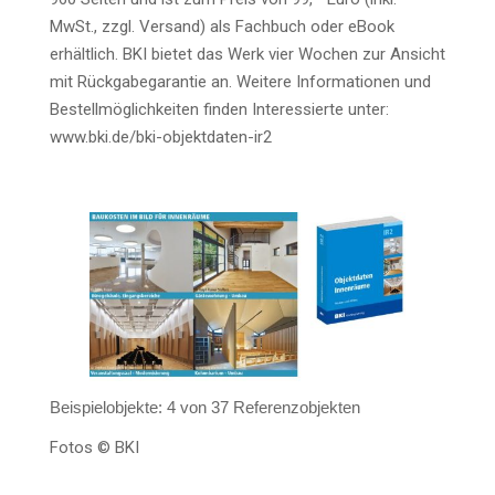
MwSt., zzgl. Ver­sand) als Fach­buch oder eBook
erhält­lich. BKI bie­tet das Werk vier Wochen zur Ansicht
mit Rück­ga­be­ga­ran­tie an. Wei­te­re Infor­ma­tio­nen und
Bestell­mög­lich­kei­ten fin­den Inter­es­sier­te unter:
www.bki.de/bki-objektdaten-ir2
Bei­spiel­ob­jek­te: 4 von 37 Referenzobjekten
Fotos © BKI