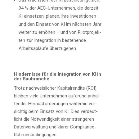
Das Wachs­tum der KI beschleu­nigt sich:
94 % der AEC-Unter­neh­men, die der­zeit
KI ein­set­zen, pla­nen, ihre Inves­ti­tio­nen
und den Ein­satz von KI im nächs­ten Jahr
wei­ter zu erhö­hen – und von Pilot­pro­jek­
ten zur Inte­gra­ti­on in bestehen­de
Arbeits­ab­läu­fe überzugehen.
Hin­der­nis­se für die Inte­gra­ti­on von KI in
der Baubranche
Trotz nach­weis­li­cher Kapi­tal­ren­di­te (ROI)
blei­ben vie­le Unter­neh­men auf­grund anhal­
ten­der Her­aus­for­de­run­gen wei­ter­hin vor­
sich­tig beim Ein­satz von KI. Dies ver­deut­
licht die Not­wen­dig­keit einer stren­ge­ren
Daten­ver­wal­tung und kla­rer Compliance-
Rahmenbedingungen: