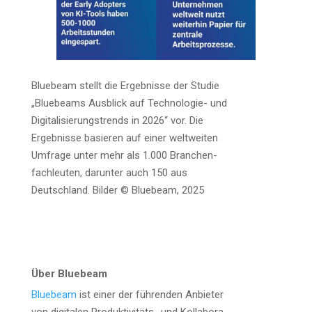
Bluebeam stellt die Ergeb­nis­se der Stu­die
„Bluebeams Aus­blick auf Tech­no­lo­gie- und
Digi­ta­li­sie­rungs­trends in 2026“ vor. Die
Ergeb­nis­se basie­ren auf einer welt­wei­ten
Umfra­ge unter mehr als 1.000 Bran­chen­
fach­leu­ten, dar­un­ter auch 150 aus
Deutsch­land. Bil­der © Bluebeam, 2025
Über Bluebeam
Bluebeam
ist einer der füh­ren­den Anbie­ter