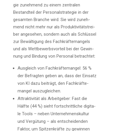
gie zuneh­mend zu einem zen­tra­len
Bestand­teil der Per­so­nal­stra­te­gie in der
gesam­ten Bran­che wird. Sie wird zuneh­
mend nicht mehr nur als Pro­duk­ti­vi­täts­trei­
ber ange­se­hen, son­dern auch als Schlüs­sel
zur Bewäl­ti­gung des Fach­kräf­te­man­gels
und als Wett­be­werbs­vor­teil bei der Gewin­
nung und Bin­dung von Per­so­nal betrachtet:
Aus­gleich von Fach­kräf­te­man­gel: 56 %
der Befrag­ten geben an, dass der Ein­satz
von KI dazu bei­trägt, den Fach­kräf­te­
man­gel auszugleichen.
Attrak­ti­vi­tät als Arbeit­ge­ber: Fast die
Hälf­te (44 %) sieht fort­schritt­li­che digi­ta­
le Tools – neben Unter­neh­mens­kul­tur
und Ver­gü­tung – als ent­schei­den­den
Fak­tor, um Spit­zen­kräf­te zu gewin­nen