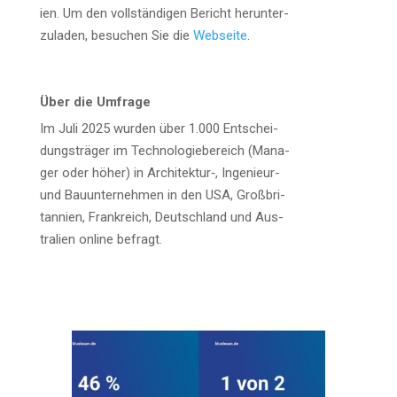
i­en. Um den voll­stän­di­gen Bericht her­un­ter­
zu­la­den, besu­chen Sie die
Web­sei­te
.
Über die Umfrage
Im Juli 2025 wur­den über 1.000 Ent­schei­
dungs­trä­ger im Tech­no­lo­gie­be­reich (Mana­
ger oder höher) in Architektur‑, Inge­nieur-
und Bau­un­ter­neh­men in den USA, Groß­bri­
tan­ni­en, Frank­reich, Deutsch­land und Aus­
tra­li­en online befragt.