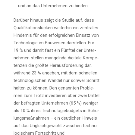
und an das Unter­neh­men zu binden.
Dar­über hin­aus zeigt die Stu­die auf, dass
Qua­li­fi­ka­ti­ons­lü­cken wei­ter­hin ein zen­tra­les
Hin­der­nis für den erfolg­rei­chen Ein­satz von
Tech­no­lo­gie im Bau­we­sen dar­stel­len. Für
19 % und damit fast ein Fünf­tel der Unter­
neh­men stel­len man­geln­de digi­ta­le Kom­pe­
ten­zen die größ­te Her­aus­for­de­rung dar,
wäh­rend 23 % ange­ben, mit dem schnel­len
tech­no­lo­gi­schen Wan­del nur schwer Schritt
hal­ten zu kön­nen. Den genann­ten Pro­ble­
men zum Trotz inves­tie­ren aber zwei Drit­tel
der befrag­ten Unter­neh­men (65 %) weni­ger
als 10 % ihres Tech­no­lo­gie­bud­gets in Schu­
lungs­maß­nah­men – ein deut­li­cher Hin­weis
auf das Ungleich­ge­wicht zwi­schen tech­no­
lo­gi­schem Fort­schritt und