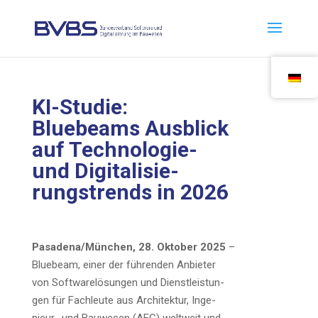
KI-Stu­die:
Bluebeams Aus­blick
auf Tech­no­lo­gie-
und Digi­ta­li­sie­
rungs­trends in 2026
Pasadena/München, 28. Okto­ber 2025
–
Bluebeam, einer der füh­ren­den Anbie­ter
von Soft­ware­lö­sun­gen und Dienst­leis­tun­
gen für Fach­leu­te aus Archi­tek­tur, Inge­