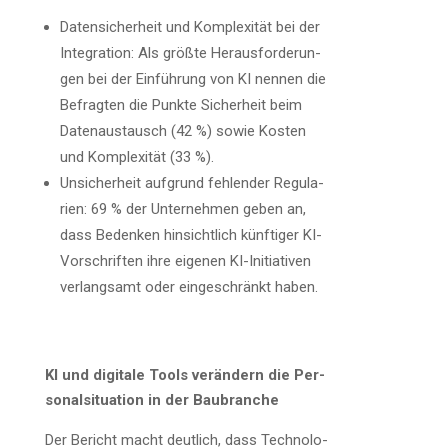
Daten­si­cher­heit und Kom­ple­xi­tät bei der
Inte­gra­ti­on: Als größ­te Her­aus­for­de­run­
gen bei der Ein­füh­rung von KI nen­nen die
Befrag­ten die Punk­te Sicher­heit beim
Daten­aus­tausch (42 %) sowie Kos­ten
und Kom­ple­xi­tät (33 %).
Unsi­cher­heit auf­grund feh­len­der Regu­la­
ri­en: 69 % der Unter­neh­men geben an,
dass Beden­ken hin­sicht­lich künf­ti­ger KI-
Vor­schrif­ten ihre eige­nen KI-Initia­ti­ven
ver­lang­samt oder ein­ge­schränkt haben.
KI und digi­ta­le Tools ver­än­dern die Per­
so­nal­si­tua­ti­on in der Baubranche
Der Bericht macht deut­lich, dass Tech­no­lo­