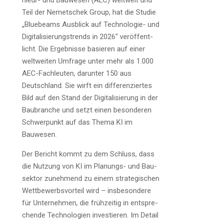
nieur- und Bau­we­sen (AEC) welt­weit und
Teil der Nemet­schek Group, hat die Stu­die
„Bluebeams Aus­blick auf Tech­no­lo­gie- und
Digi­ta­li­sie­rungs­trends in 2026“ ver­öf­fent­
licht. Die Ergeb­nis­se basie­ren auf einer
welt­wei­ten Umfra­ge unter mehr als 1.000
AEC-Fach­leu­ten, dar­un­ter 150 aus
Deutsch­land. Sie wirft ein dif­fe­ren­zier­tes
Bild auf den Stand der Digi­ta­li­sie­rung in der
Bau­bran­che und setzt einen beson­de­ren
Schwer­punkt auf das The­ma KI im
Bauwesen.
Der Bericht kommt zu dem Schluss, dass
die Nut­zung von KI im Pla­nungs- und Bau­
sek­tor zuneh­mend zu einem stra­te­gi­schen
Wett­be­werbs­vor­teil wird – ins­be­son­de­re
für Unter­neh­men, die früh­zei­tig in ent­spre­
chen­de Tech­no­lo­gien inves­tie­ren. Im Detail