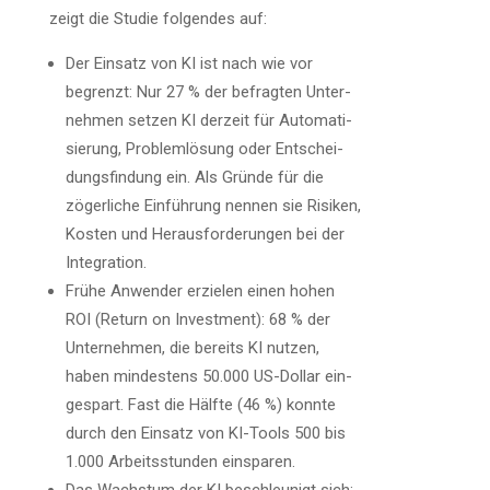
zeigt die Stu­die fol­gen­des auf:
Der Ein­satz von KI ist nach wie vor
begrenzt: Nur 27 % der befrag­ten Unter­
neh­men set­zen KI der­zeit für Auto­ma­ti­
sie­rung, Pro­blem­lö­sung oder Ent­schei­
dungs­fin­dung ein. Als Grün­de für die
zöger­li­che Ein­füh­rung nen­nen sie Risi­ken,
Kos­ten und Her­aus­for­de­run­gen bei der
Integration.
Frü­he Anwen­der erzie­len einen hohen
ROI (Return on Invest­ment): 68 % der
Unter­neh­men, die bereits KI nut­zen,
haben min­des­tens 50.000 US-Dol­lar ein­
ge­spart. Fast die Hälf­te (46 %) konn­te
durch den Ein­satz von KI-Tools 500 bis
1.000 Arbeits­stun­den einsparen.