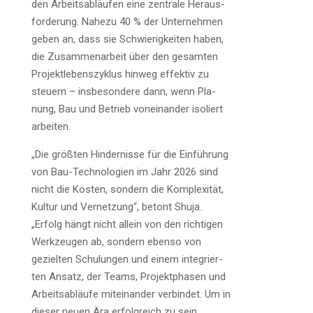
den Arbeits­ab­läu­fen eine zen­tra­le Her­aus­
for­de­rung. Nahe­zu 40 % der Unter­neh­men
geben an, dass sie Schwie­rig­kei­ten haben,
die Zusam­men­ar­beit über den gesam­ten
Pro­jekt­le­bens­zy­klus hin­weg effek­tiv zu
steu­ern – ins­be­son­de­re dann, wenn Pla­
nung, Bau und Betrieb von­ein­an­der iso­liert
arbeiten.
„Die größ­ten Hin­der­nis­se für die Ein­füh­rung
von Bau-Tech­no­lo­gien im Jahr 2026 sind
nicht die Kos­ten, son­dern die Kom­ple­xi­tät,
Kul­tur und Ver­net­zung“, betont Shu­ja.
„Erfolg hängt nicht allein von den rich­ti­gen
Werk­zeu­gen ab, son­dern eben­so von
geziel­ten Schu­lun­gen und einem inte­grier­
ten Ansatz, der Teams, Pro­jekt­pha­sen und
Arbeits­ab­läu­fe mit­ein­an­der ver­bin­det. Um in
die­ser neu­en Ära erfolg­reich zu sein,