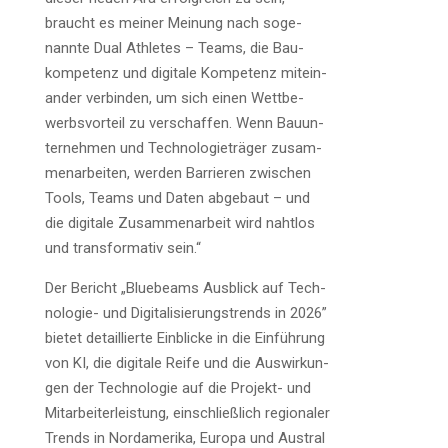
braucht es mei­ner Mei­nung nach soge­
nann­te Dual Ath­le­tes – Teams, die Bau­
kom­pe­tenz und digi­ta­le Kom­pe­tenz mit­ein­
an­der ver­bin­den, um sich einen Wett­be­
werbs­vor­teil zu ver­schaf­fen. Wenn Bau­un­
ter­neh­men und Tech­no­lo­gie­trä­ger zusam­
men­ar­bei­ten, wer­den Bar­rie­ren zwi­schen
Tools, Teams und Daten abge­baut – und
die digi­ta­le Zusam­men­ar­beit wird naht­los
und trans­for­ma­tiv sein.“
Der Bericht „Bluebeams Aus­blick auf Tech­
no­lo­gie- und Digi­ta­li­sie­rungs­trends in 2026”
bie­tet detail­lier­te Ein­bli­cke in die Ein­füh­rung
von KI, die digi­ta­le Rei­fe und die Aus­wir­kun­
gen der Tech­no­lo­gie auf die Pro­jekt- und
Mit­ar­bei­ter­leis­tung, ein­schließ­lich regio­na­ler
Trends in Nord­ame­ri­ka, Euro­pa und Aus­tra­l