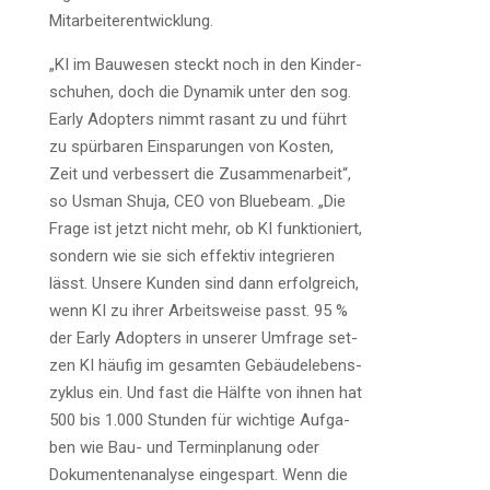
Mitarbeiterentwicklung.
„KI im Bau­we­sen steckt noch in den Kin­der­
schu­hen, doch die Dyna­mik unter den sog.
Ear­ly Adop­ters nimmt rasant zu und führt
zu spür­ba­ren Ein­spa­run­gen von Kos­ten,
Zeit und ver­bes­sert die Zusam­men­ar­beit“,
so Usman Shu­ja, CEO von Bluebeam. „Die
Fra­ge ist jetzt nicht mehr, ob KI funk­tio­niert,
son­dern wie sie sich effek­tiv inte­grie­ren
lässt. Unse­re Kun­den sind dann erfolg­reich,
wenn KI zu ihrer Arbeits­wei­se passt. 95 %
der Ear­ly Adop­ters in unse­rer Umfra­ge set­
zen KI häu­fig im gesam­ten Gebäu­de­le­bens­
zy­klus ein. Und fast die Hälf­te von ihnen hat
500 bis 1.000 Stun­den für wich­ti­ge Auf­ga­
ben wie Bau- und Ter­min­pla­nung oder
Doku­men­ten­ana­ly­se ein­ge­spart. Wenn die