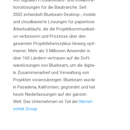
von digi­ta­len Pro­duk­ti­vi­täts- und Kol­la­bo­ra­
ti­ons­lö­sun­gen für die Bau­bran­che. Seit
2002 ent­wi­ckelt Bluebeam Desktop‑, mobi­le
und cloud­ba­sier­te Lösun­gen für papier­lo­se
Arbeits­ab­läu­fe, die die Pro­jekt­kom­mu­ni­ka­ti­
on ver­bes­sern und Pro­zes­se über den
gesam­ten Pro­jekt­le­bens­zy­klus hin­weg opti­
mie­ren. Mehr als 3 Mil­lio­nen Anwen­der in
über 160 Län­dern ver­trau­en auf die Soft­
ware­lö­sun­gen von Bluebeam, um die digi­ta­
le Zusam­men­ar­beit und Ver­wal­tung von
Pro­jek­ten vor­an­zu­brin­gen. Bluebeam wur­de
in Pasa­de­na, Kali­for­ni­en, gegrün­det und hat
heu­te Nie­der­las­sun­gen auf der gan­zen
Welt. Das Unter­neh­men ist Teil der
Nemet­
schek Group
.