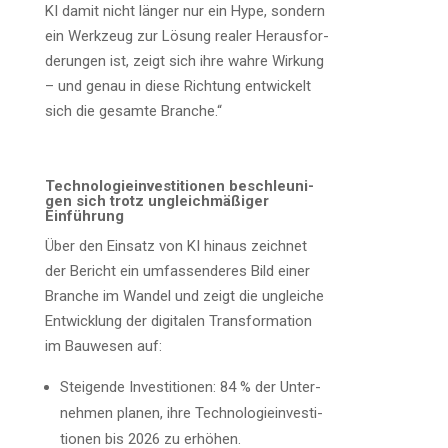
KI damit nicht län­ger nur ein Hype, son­dern
ein Werk­zeug zur Lösung rea­ler Her­aus­for­
de­run­gen ist, zeigt sich ihre wah­re Wir­kung
– und genau in die­se Rich­tung ent­wi­ckelt
sich die gesam­te Branche.“
Tech­no­lo­gie­inves­ti­tio­nen beschleu­ni­
gen sich trotz ungleich­mä­ßi­ger
Einführung
Über den Ein­satz von KI hin­aus zeich­net
der Bericht ein umfas­sen­de­res Bild einer
Bran­che im Wan­del und zeigt die unglei­che
Ent­wick­lung der digi­ta­len Trans­for­ma­ti­on
im Bau­we­sen auf:
Stei­gen­de Inves­ti­tio­nen: 84 % der Unter­
neh­men pla­nen, ihre Tech­no­lo­gie­inves­ti­
tio­nen bis 2026 zu erhöhen.