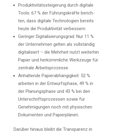
Pro­duk­ti­vi­täts­stei­ge­rung durch digi­ta­le
Tools: 67 % der Füh­rungs­kräf­te berich­
ten, dass digi­ta­le Tech­no­lo­gien bereits
heu­te die Pro­duk­ti­vi­tät verbessern.
Gerin­ger Digi­ta­li­sie­rungs­grad: Nur 11 %
der Unter­neh­men gel­ten als voll­stän­dig
digi­ta­li­siert – die Mehr­heit nutzt wei­ter­hin
Papier und her­kömm­li­che Werk­zeu­ge für
zen­tra­le Arbeitsprozesse.
Anhal­ten­de Papier­ab­hän­gig­keit: 52 %
arbei­ten in der Ent­wurfs­pha­se, 49 % in
der Pla­nungs­pha­se und 43 % bei den
Unter­schrifts­pro­zes­sen sowie für
Geneh­mi­gun­gen noch mit phy­si­schen
Doku­men­ten und Papierplänen.
Dar­über hin­aus bleibt die Trans­pa­renz in