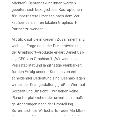
Märk­ten). Bestandskund:innen wer­den
gebe­ten, sich bezüg­lich der Kauf­op­tio­nen
für unbe­fris­te­te Lizen­zen nach dem Ver­
kaufs­en­de an ihren loka­len Gra­ph­i­s­oft-
Part­ner zu wenden.
Mit Blick auf die in die­sem Zusam­men­hang
wich­ti­ge Fra­ge nach der Preis­ent­wick­lung
der Gra­ph­i­s­oft-Pro­duk­te erklärt Dani­el Csil­
lag, CEO von Gra­ph­i­s­oft: „Wir wis­sen, dass
Preis­sta­bi­li­tät und lang­fris­ti­ge Plan­bar­keit
für den Erfolg unse­rer Kun­den von ent­
schei­den­der Bedeu­tung sind. Des­halb legen
wir bei der Preis­ge­stal­tung gro­ßen Wert auf
Sorg­falt und Umsicht – wir haben kei­ne
Plä­ne für plötz­li­che oder unver­hält­nis­mä­ßi­
ge Ände­run­gen nach der Umstel­lung.
Sofern sich die Wirt­schafts- oder Markt­be­