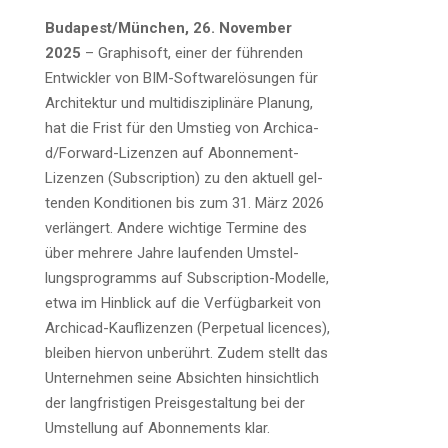
Budapest/München, 26. Novem­ber
2025
– Gra­ph­i­s­oft, einer der füh­ren­den
Ent­wick­ler von BIM-Soft­ware­lö­sun­gen für
Archi­tek­tur und mul­ti­dis­zi­pli­nä­re Pla­nung,
hat die Frist für den Umstieg von Archi­ca­
d/­For­ward-Lizen­zen auf Abon­ne­ment-
Lizen­zen (Sub­scrip­ti­on) zu den aktu­ell gel­
ten­den Kon­di­tio­nen bis zum 31. März 2026
ver­län­gert. Ande­re wich­ti­ge Ter­mi­ne des
über meh­re­re Jah­re lau­fen­den Umstel­
lungs­pro­gramms auf Sub­scrip­ti­on-Model­le,
etwa im Hin­blick auf die Ver­füg­bar­keit von
Archi­cad-Kauf­li­zen­zen (Per­pe­tu­al licen­ces),
blei­ben hier­von unbe­rührt. Zudem stellt das
Unter­neh­men sei­ne Absich­ten hin­sicht­lich
der lang­fris­ti­gen Preis­ge­stal­tung bei der
Umstel­lung auf Abon­ne­ments klar.