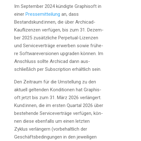
Im Sep­tem­ber 2024 kün­dig­te Gra­ph­i­s­oft in
einer
Pres­se­mit­tei­lung
an, dass
Bestandskund:innen, die über Archi­cad-
Kauf­li­zen­zen ver­fü­gen, bis zum 31. Dezem­
ber 2025 zusätz­li­che Per­pe­tu­al-Lizen­zen
und Ser­vice­ver­trä­ge erwer­ben sowie frü­he­
re Soft­ware­ver­sio­nen upgraden kön­nen. Im
Anschluss soll­te Archi­cad dann aus­
schließ­lich per Sub­scrip­ti­on erhält­lich sein.
Den Zeit­raum für die Umstel­lung zu den
aktu­ell gel­ten­den Kon­di­tio­nen hat Gra­ph­i­s­
oft jetzt bis zum 31. März 2026 ver­län­gert.
Kund:innen, die im ers­ten Quar­tal 2026 über
bestehen­de Ser­vice­ver­trä­ge ver­fü­gen, kön­
nen die­se eben­falls um einen letz­ten
Zyklus ver­län­gern (vor­be­halt­lich der
Geschäfts­be­din­gun­gen in den jewei­li­gen