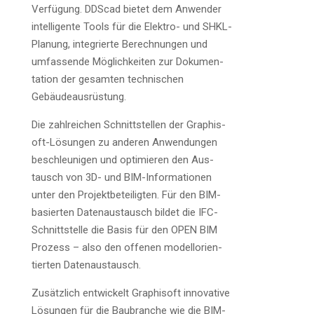
Ver­fü­gung. DDScad bie­tet dem Anwen­der
intel­li­gen­te Tools für die Elek­tro- und SHKL-
Pla­nung, inte­grier­te Berech­nun­gen und
umfas­sen­de Mög­lich­kei­ten zur Doku­men­
ta­ti­on der gesam­ten tech­ni­schen
Gebäudeausrüstung.
Die zahl­rei­chen Schnitt­stel­len der Gra­ph­i­s­
oft-Lösun­gen zu ande­ren Anwen­dun­gen
beschleu­ni­gen und opti­mie­ren den Aus­
tausch von 3D- und BIM-Infor­ma­tio­nen
unter den Pro­jekt­be­tei­lig­ten. Für den BIM-
basier­ten Daten­aus­tausch bil­det die IFC-
Schnitt­stel­le die Basis für den OPEN BIM
Pro­zess – also den offe­nen modell­ori­en­
tier­ten Datenaustausch.
Zusätz­lich ent­wi­ckelt Gra­ph­i­s­oft inno­va­ti­ve
Lösun­gen für die Bau­bran­che wie die BIM­