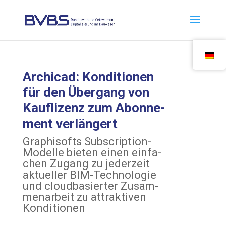
Archi­cad: Kon­di­tio­nen
für den Über­gang von
Kauf­li­zenz zum Abon­ne­
ment verlängert
Gra­ph­i­s­ofts Sub­scrip­ti­on-
Model­le bie­ten einen ein­fa­
chen Zugang zu jeder­zeit
aktu­el­ler BIM-Tech­no­lo­gie
und cloud­ba­sier­ter Zusam­
men­ar­beit zu attrak­ti­ven
Konditionen