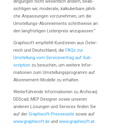
din­gun­gen nicht wesent­lich ändern, beab­
sich­ti­gen wir, mode­ra­te, kal­ku­lier­ba­re jähr­li­
che Anpas­sun­gen vor­zu­neh­men, um die
Umstel­lungs-Abon­ne­ments schritt­wei­se an
den lang­fris­ti­gen Lis­ten­preis anzupassen.“
Gra­ph­i­s­oft emp­fiehlt Kund:innen aus Öster­
reich und Deutsch­land, die
FAQs zur
Umstel­lung vom Ser­vice­ver­trag auf Sub­
scrip­ti­on
zu besu­chen, um wei­te­re Infor­
ma­tio­nen zum Umstel­lungs­pro­gramm auf
Abon­ne­ment-Model­le zu erhalten.
Wei­ter­füh­ren­de Infor­ma­tio­nen zu Archi­cad,
DDScad, MEP Desi­gner sowie unse­ren
ande­ren Lösun­gen und Ser­vices fin­den Sie
auf der
Gra­ph­i­s­oft-Pres­se­sei­te
sowie auf
www.graphisoft.de
und
www.graphisoft.at
.