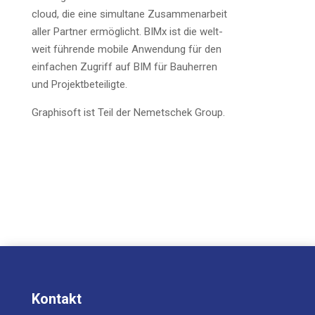
cloud, die eine simul­ta­ne Zusam­men­ar­beit
aller Part­ner ermög­licht. BIMx ist die welt­
weit füh­ren­de mobi­le Anwen­dung für den
ein­fa­chen Zugriff auf BIM für Bau­her­ren
und Projektbeteiligte.
Gra­ph­i­s­oft ist Teil der Nemet­schek Group.
Kontakt