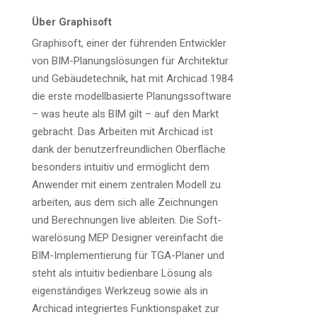
Über Gra­ph­i­s­oft
Gra­ph­i­s­oft, einer der füh­ren­den Ent­wick­ler
von BIM-Pla­nungs­lö­sun­gen für Archi­tek­tur
und Gebäu­de­tech­nik, hat mit Archi­cad 1984
die ers­te modell­ba­sier­te Pla­nungs­soft­ware
– was heu­te als BIM gilt – auf den Markt
gebracht. Das Arbei­ten mit Archi­cad ist
dank der benut­zer­freund­li­chen Ober­flä­che
beson­ders intui­tiv und ermög­licht dem
Anwen­der mit einem zen­tra­len Modell zu
arbei­ten, aus dem sich alle Zeich­nun­gen
und Berech­nun­gen live ablei­ten. Die Soft­
ware­lö­sung MEP Desi­gner ver­ein­facht die
BIM-Imple­men­tie­rung für TGA-Pla­ner und
steht als intui­tiv bedien­ba­re Lösung als
eigen­stän­di­ges Werk­zeug sowie als in
Archi­cad inte­grier­tes Funk­ti­ons­pa­ket zur