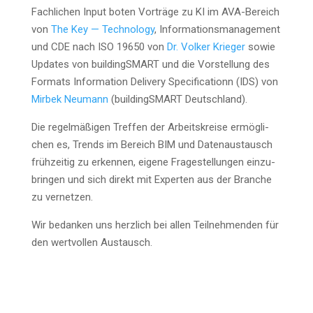
Fach­li­chen Input boten Vor­trä­ge zu KI im AVA-Bereich
von
The Key — Tech­no­lo­gy
, Infor­ma­ti­ons­ma­nage­ment
und CDE nach ISO 19650 von
Dr. Vol­ker Krie­ger
sowie
Updates von buil­dingSMART und die Vor­stel­lung des
For­mats Infor­ma­ti­on Deli­very Spe­ci­fi­ca­ti­onn (IDS) von
Mir­bek Neu­mann
(buil­dingSMART Deutschland).
Die regel­mä­ßi­gen Tref­fen der Arbeits­krei­se ermög­li­
chen es, Trends im Bereich BIM und Daten­aus­tausch
früh­zei­tig zu erken­nen, eige­ne Fra­ge­stel­lun­gen ein­zu­
brin­gen und sich direkt mit Exper­ten aus der Bran­che
zu vernetzen.
Wir bedan­ken uns herz­lich bei allen Teil­neh­men­den für
den wert­vol­len Austausch.