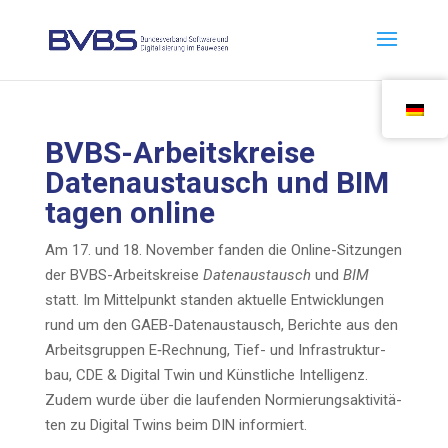
BVBS-Arbeits­krei­se
Daten­aus­tausch und BIM
tagen online
Am 17. und 18. Novem­ber fan­den die Online-Sit­zun­gen
der BVBS-Arbeits­krei­se
Daten­aus­tausch
und
BIM
statt. Im Mit­tel­punkt stan­den aktu­el­le Ent­wick­lun­gen
rund um den GAEB-Daten­aus­tausch, Berich­te aus den
Arbeits­grup­pen E‑Rechnung, Tief- und Infra­struk­tur­
bau, CDE & Digi­tal Twin und Künst­li­che Intel­li­genz.
Zudem wur­de über die lau­fen­den Nor­mie­rungs­ak­ti­vi­tä­
ten zu Digi­tal Twins beim DIN informiert.