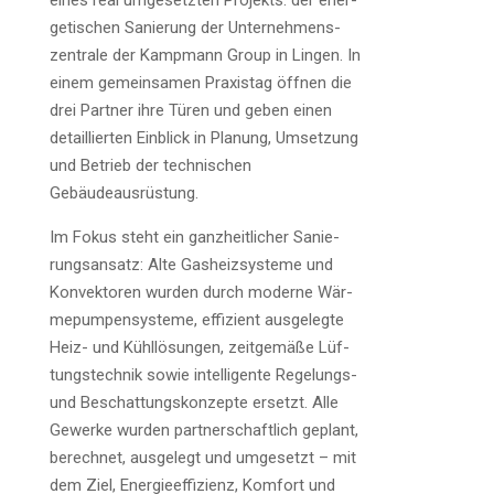
eines real umge­setz­ten Pro­jekts: der ener­
ge­ti­schen Sanie­rung der Unter­neh­mens­
zen­tra­le der Kamp­mann Group in Lin­gen. In
einem gemein­sa­men Pra­xis­tag öff­nen die
drei Part­ner ihre Türen und geben einen
detail­lier­ten Ein­blick in Pla­nung, Umset­zung
und Betrieb der tech­ni­schen
Gebäudeausrüstung.
Im Fokus steht ein ganz­heit­li­cher Sanie­
rungs­an­satz: Alte Gas­heiz­sys­te­me und
Kon­vek­to­ren wur­den durch moder­ne Wär­
me­pum­pen­sys­te­me, effi­zi­ent aus­ge­leg­te
Heiz- und Kühl­lö­sun­gen, zeit­ge­mä­ße Lüf­
tungs­tech­nik sowie intel­li­gen­te Rege­lungs-
und Beschat­tungs­kon­zep­te ersetzt. Alle
Gewer­ke wur­den part­ner­schaft­lich geplant,
berech­net, aus­ge­legt und umge­setzt – mit
dem Ziel, Ener­gie­ef­fi­zi­enz, Kom­fort und