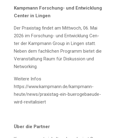
Kamp­mann For­schung- und Ent­wick­lung
Cen­ter in Lingen
Der Pra­xis­tag fin­det am Mitt­woch, 06. Mai
2026 im For­schung- und Ent­wick­lung Cen­
ter der Kamp­mann Group in Lin­gen statt.
Neben dem fach­li­chen Pro­gramm bie­tet die
Ver­an­stal­tung Raum für Dis­kus­si­on und
Networking.
Wei­te­re Infos
https://www.kampmann.de/kampmann-
heute/news/praxistag-ein-buerogebaeude-
wird-revitalisiert
Über die Partner