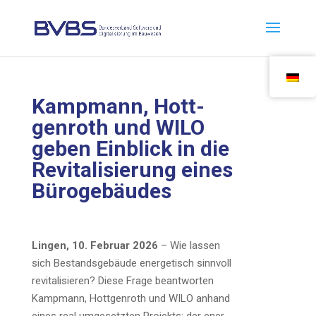
Kamp­mann, Hott­
gen­roth und WILO
geben Ein­blick in die
Revi­ta­li­sie­rung eines
Bürogebäudes
Lin­gen, 10. Febru­ar 2026
– Wie las­sen
sich Bestands­ge­bäu­de ener­ge­tisch sinn­voll
revi­ta­li­sie­ren? Die­se Fra­ge beant­wor­ten
Kamp­mann, Hott­gen­roth und WILO anhand