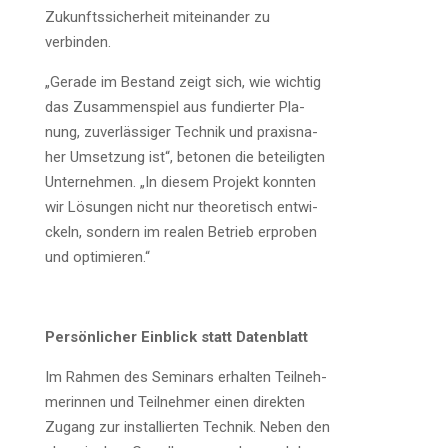
Zukunfts­si­cher­heit mit­ein­an­der zu
verbinden.
„Gera­de im Bestand zeigt sich, wie wich­tig
das Zusam­men­spiel aus fun­dier­ter Pla­
nung, zuver­läs­si­ger Tech­nik und pra­xis­na­
her Umset­zung ist“, beto­nen die betei­lig­ten
Unter­neh­men. „In die­sem Pro­jekt konn­ten
wir Lösun­gen nicht nur theo­re­tisch ent­wi­
ckeln, son­dern im rea­len Betrieb erpro­ben
und optimieren.“
Per­sön­li­cher Ein­blick statt Datenblatt
Im Rah­men des Semi­nars erhal­ten Teil­neh­
me­rin­nen und Teil­neh­mer einen direk­ten
Zugang zur instal­lier­ten Tech­nik. Neben den