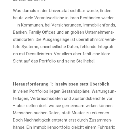
Was damals in der Uni­ver­si­tät sicht­bar wur­de, fin­den
heu­te vie­le Ver­ant­wort­li­che in ihren Bestän­den wie­der
– in Kom­mu­nen, bei Ver­si­che­run­gen, Immo­bi­li­en­fonds,
Ban­ken, Fami­ly Offices und an gro­ßen Unter­neh­mens­
stand­or­ten. Die Aus­gangs­la­ge ist über­all ähn­lich: ver­al­
te­te Sys­te­me, unein­heit­li­che Daten, feh­len­de Inte­gra­ti­
on mit Dienst­leis­tern. Vor allem aber fehlt eine kla­re
Sicht auf das Port­fo­lio und sei­ne Stellhebel.
Her­aus­for­de­rung 1: Insel­wis­sen statt Über­blick
In vie­len Port­fo­li­os lie­gen Bestands­plä­ne, War­tungs­un­
ter­la­gen, Ver­brauchs­da­ten und Zustands­be­rich­te vor
– aber sel­ten dort, wo sie gemein­sam wir­ken kön­nen.
Men­schen suchen Daten, statt Mus­ter zu erken­nen.
Doch Nach­hal­tig­keit ent­steht erst durch Zusam­men­
hän­ge. Ein Immo­bi­li­en­port­fo­lio gleicht einem Fuhr­park: