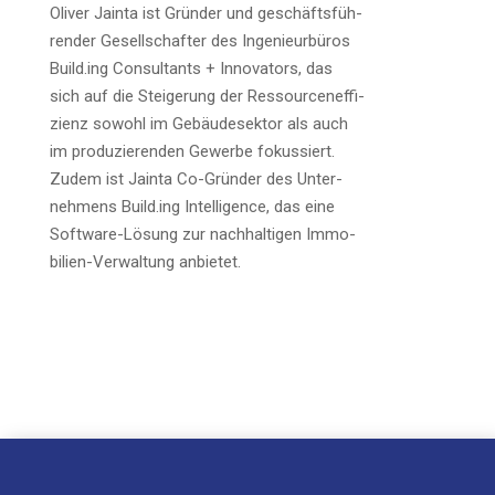
Oli­ver Jain­ta ist Grün­der und geschäfts­füh­
ren­der Gesell­schaf­ter des Inge­nieur­bü­ros
Build.ing Con­sul­tants + Inno­va­tors, das
sich auf die Stei­ge­rung der Res­sour­cen­ef­fi­
zi­enz sowohl im Gebäu­de­sek­tor als auch
im pro­du­zie­ren­den Gewer­be fokus­siert.
Zudem ist Jain­ta Co-Grün­der des Unter­
neh­mens Build.ing Intel­li­gence, das eine
Soft­ware-Lösung zur nach­hal­ti­gen Immo­
bi­li­en-Ver­wal­tung anbietet.