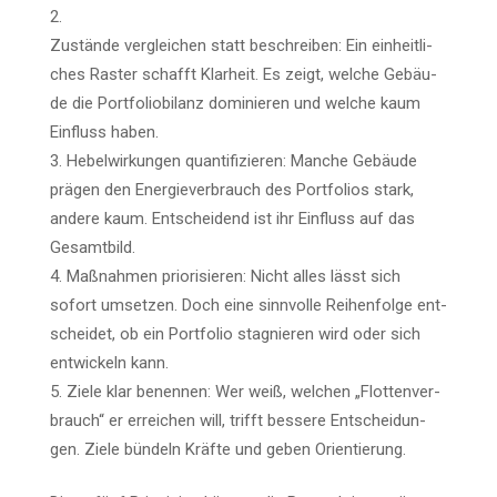
Zustän­de ver­glei­chen statt beschrei­ben: Ein ein­heit­li­
ches Ras­ter schafft Klar­heit. Es zeigt, wel­che Gebäu­
de die Port­fo­lio­bi­lanz domi­nie­ren und wel­che kaum
Ein­fluss haben.
Hebel­wir­kun­gen quan­ti­fi­zie­ren: Man­che Gebäu­de
prä­gen den Ener­gie­ver­brauch des Port­fo­li­os stark,
ande­re kaum. Ent­schei­dend ist ihr Ein­fluss auf das
Gesamtbild.
Maß­nah­men prio­ri­sie­ren: Nicht alles lässt sich
sofort umset­zen. Doch eine sinn­vol­le Rei­hen­fol­ge ent­
schei­det, ob ein Port­fo­lio sta­gnie­ren wird oder sich
ent­wi­ckeln kann.
Zie­le klar benen­nen: Wer weiß, wel­chen „Flot­ten­ver­
brauch“ er errei­chen will, trifft bes­se­re Ent­schei­dun­
gen. Zie­le bün­deln Kräf­te und geben Orientierung.