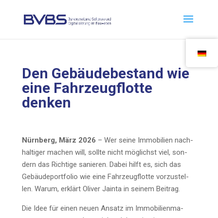
Den Gebäu­de­be­stand wie
eine Fahr­zeug­flot­te
denken
Nürn­berg, März 2026
– Wer sei­ne Immo­bi­li­en nach­
hal­ti­ger machen will, soll­te nicht mög­lichst viel, son­
dern das Rich­ti­ge sanie­ren. Dabei hilft es, sich das
Gebäu­de­port­fo­lio wie eine Fahr­zeug­flot­te vor­zu­stel­
len. War­um, erklärt Oli­ver Jain­ta in sei­nem Beitrag.
Die Idee für einen neu­en Ansatz im Immo­bi­li­en­ma­