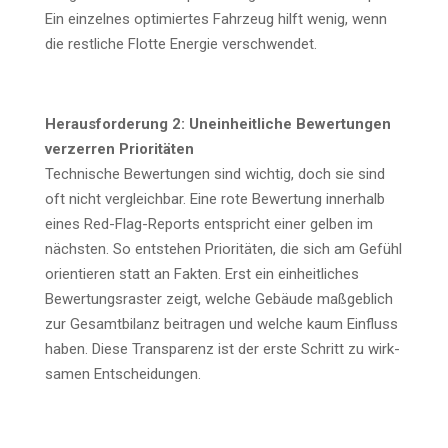
Ein ein­zel­nes opti­mier­tes Fahr­zeug hilft wenig, wenn
die rest­li­che Flot­te Ener­gie verschwendet.
Her­aus­for­de­rung 2: Unein­heit­li­che Bewer­tun­gen
ver­zer­ren Prio­ri­tä­ten
Tech­ni­sche Bewer­tun­gen sind wich­tig, doch sie sind
oft nicht ver­gleich­bar. Eine rote Bewer­tung inner­halb
eines Red-Flag-Reports ent­spricht einer gel­ben im
nächs­ten. So ent­ste­hen Prio­ri­tä­ten, die sich am Gefühl
ori­en­tie­ren statt an Fak­ten. Erst ein ein­heit­li­ches
Bewer­tungs­ras­ter zeigt, wel­che Gebäu­de maß­geb­lich
zur Gesamt­bi­lanz bei­tra­gen und wel­che kaum Ein­fluss
haben. Die­se Trans­pa­renz ist der ers­te Schritt zu wirk­
sa­men Entscheidungen.