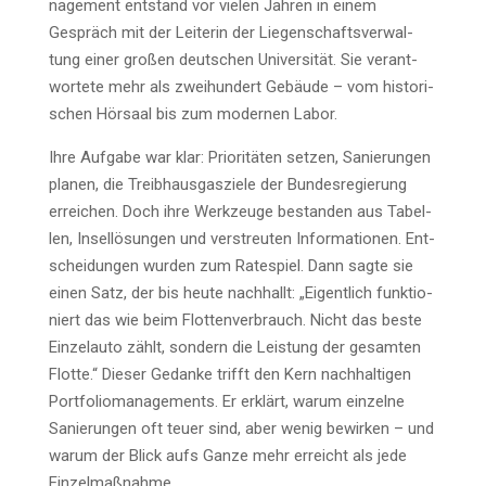
nage­ment ent­stand vor vie­len Jah­ren in einem
Gespräch mit der Lei­te­rin der Lie­gen­schafts­ver­wal­
tung einer gro­ßen deut­schen Uni­ver­si­tät. Sie ver­ant­
wor­te­te mehr als zwei­hun­dert Gebäu­de – vom his­to­ri­
schen Hör­saal bis zum moder­nen Labor.
Ihre Auf­ga­be war klar: Prio­ri­tä­ten set­zen, Sanie­run­gen
pla­nen, die Treib­haus­gas­zie­le der Bun­des­re­gie­rung
errei­chen. Doch ihre Werk­zeu­ge bestan­den aus Tabel­
len, Insel­lö­sun­gen und ver­streu­ten Infor­ma­tio­nen. Ent­
schei­dun­gen wur­den zum Rate­spiel. Dann sag­te sie
einen Satz, der bis heu­te nach­hallt: „Eigent­lich funk­tio­
niert das wie beim Flot­ten­ver­brauch. Nicht das bes­te
Ein­zel­au­to zählt, son­dern die Leis­tung der gesam­ten
Flot­te.“ Die­ser Gedan­ke trifft den Kern nach­hal­ti­gen
Port­fo­lio­ma­nage­ments. Er erklärt, war­um ein­zel­ne
Sanie­run­gen oft teu­er sind, aber wenig bewir­ken – und
war­um der Blick aufs Gan­ze mehr erreicht als jede
Einzelmaßnahme.