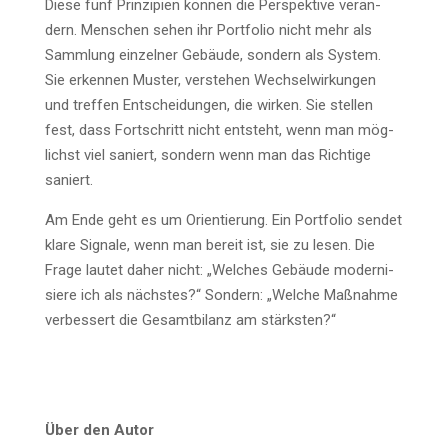
Die­se fünf Prin­zi­pi­en kön­nen die Per­spek­ti­ve ver­än­
dern. Men­schen sehen ihr Port­fo­lio nicht mehr als
Samm­lung ein­zel­ner Gebäu­de, son­dern als Sys­tem.
Sie erken­nen Mus­ter, ver­ste­hen Wech­sel­wir­kun­gen
und tref­fen Ent­schei­dun­gen, die wir­ken. Sie stel­len
fest, dass Fort­schritt nicht ent­steht, wenn man mög­
lichst viel saniert, son­dern wenn man das Rich­ti­ge
saniert.
Am Ende geht es um Ori­en­tie­rung. Ein Port­fo­lio sen­det
kla­re Signa­le, wenn man bereit ist, sie zu lesen. Die
Fra­ge lau­tet daher nicht: „Wel­ches Gebäu­de moder­ni­
sie­re ich als nächs­tes?“ Son­dern: „Wel­che Maß­nah­me
ver­bes­sert die Gesamt­bi­lanz am stärksten?“
Über den Autor