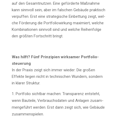
auf den Gesamt­nut­zen. Eine geför­der­te Maß­nah­me
kann sinn­voll sein, aber im fal­schen Gebäu­de prak­tisch
ver­puf­fen. Erst eine stra­te­gi­sche Ein­bet­tung zeigt, wel­
che För­de­rung die Port­fo­lio­wir­kung maxi­miert, wel­che
Kom­bi­na­tio­nen sinn­voll sind und wel­che Rei­hen­fol­ge
den größ­ten Fort­schritt bringt.
Was hilft? Fünf Prin­zi­pi­en wirk­sa­mer Port­fo­lio­
steue­rung
In der Pra­xis zeigt sich immer wie­der: Die gro­ßen
Effek­te lie­gen nicht in tech­ni­schen Wun­dern, son­dern
in kla­rer Struktur.
Port­fo­lio sicht­bar machen: Trans­pa­renz ent­steht,
wenn Bau­tei­le, Ver­brauchs­da­ten und Anla­gen zusam­
men­ge­führt wer­den. Erst dann zeigt sich, wie Gebäu­de
zusammenspielen.