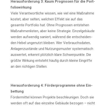
Her­aus­for­de­rung 3: Kaum Pro­gno­sen für die Port­
fo­lio­wir­kung
Vie­le Ver­ant­wort­li­che wis­sen, wie viel eine Maß­nah­me
kos­tet, aber sel­ten, wel­chen Effekt sie auf das
gesam­te Port­fo­lio hat. Ohne Pro­gno­sen ent­ste­hen
Maß­nah­men­lis­ten, aber kei­ne Stra­te­gie. Ein­zel­ge­bäu­de
wer­den auf­wen­dig saniert, wäh­rend die ent­schei­den­
den Hebel unge­nutzt blei­ben. Wer Ver­brauchs­da­ten,
Anla­gen­zu­stän­de und Nut­zungs­mus­ter sys­te­ma­tisch
aus­wer­tet, erkennt plötz­lich kla­re Schwer­punk­te. Die
größ­te Wir­kung ent­steht häu­fig durch klei­ne Ein­grif­fe
an den rich­ti­gen Stellen.
Her­aus­for­de­rung 4: För­der­pro­gram­me ohne Ein­
bet­tung
För­der­mit­tel kön­nen Pro­jek­te beschleu­ni­gen. Doch sie
wer­den oft auf das ein­zel­ne Gebäu­de bezo­gen – nicht