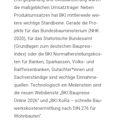
die maß­geb­li­chen Umsatz­trä­ger. Neben
Pro­dukt­um­sät­zen hat BKI mitt­ler­wei­le wei­
te­re wich­ti­ge Stand­bei­ne. Gera­de die Pro­
jek­te für das Bun­des­bau­mi­nis­te­ri­um (NHK
2020), für das Sta­tis­ti­sche Bun­des­amt
(Grund­la­gen zum deut­schen Bau­preis-
Index) oder die BKI Nor­mal­her­stel­lungs­kos­
ten für Ban­ken, Spar­kas­sen, Volks- und
Raiff­ei­sen­ban­ken, Gutachter*innen und
Sach­ver­stän­di­ge sind wich­ti­ge Ein­nah­me­
quel­len. Tech­no­lo­gisch ein Mei­len­stein sind
die neu­en Web­diens­te „BKI Bau­prei­se
Online 2026“ und „BKI KoRa – schnel­le Bau­
werks­kos­ten­er­mitt­lung nach DIN 276 für
Wohnbauten“.