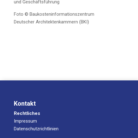
und Geschäftsführung
Foto © Bau­kos­ten­in­for­ma­ti­ons­zen­trum
Deut­scher Archi­tek­ten­kam­mern (BKI)
Kontakt
Rechtliches
Impressum
Datenschutzrichtlinien