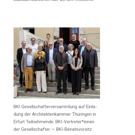
BKI Gesell­schaf­ter­ver­samm­lung auf Ein­la­
dung der Archi­tek­ten­kam­mer Thü­rin­gen in
Erfurt Teil­neh­men­de: BKI-Vertreter*innen
der Gesell­schaf­ter — BKI-Bei­rats­vor­sitz