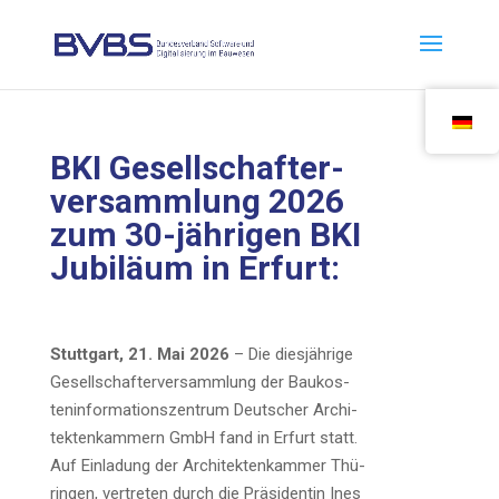
BKI Gesell­schaf­ter­
ver­samm­lung 2026
zum 30-jäh­ri­gen BKI
Jubi­lä­um in Erfurt:
Stutt­gart, 21. Mai 2026
– Die dies­jäh­ri­ge
Gesell­schaf­ter­ver­samm­lung der Bau­kos­
ten­in­for­ma­ti­ons­zen­trum Deut­scher Archi­
tek­ten­kam­mern GmbH fand in Erfurt statt.
Auf Ein­la­dung der Archi­tek­ten­kam­mer Thü­
rin­gen, ver­tre­ten durch die Prä­si­den­tin Ines