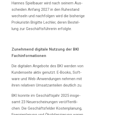
Han­nes Spiel­bau­er wird nach sei­nem Aus­
schei­den Anfang 2027 in den Ruhe­stand
wech­seln und nach­fol­gen wird die bis­he­ri­ge
Pro­ku­ris­tin Bri­git­te Lech­ler, deren Bestel­
lung zur Geschäfts­füh­re­rin erfolgte.
Zuneh­mend digi­ta­le Nut­zung der BKI
Fachinformationen
Die digi­ta­len Ange­bo­te des BKI wer­den von
Kun­den­sei­te aktiv genutzt. E‑Books, Soft­
ware und Web-Anwen­dun­gen neh­men mit
ihren rela­ti­ven Umsatz­an­tei­len deut­lich zu.
BKI konn­te im Geschäfts­jahr 2025 ins­ge­
samt 23 Neu­erschei­nun­gen ver­öf­fent­li­
chen. Die Geschäfts­fel­der Kos­ten­pla­nung,
Ener­gie­pla­nung und Öko­bi­lan­zie­rung waren