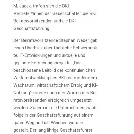
M. Jauck, tra­fen sich die BKI
Vertreter*innen der Gesell­schaf­ter, die BKI
Bei­rats­vor­sit­zen­den und die BKI
Geschäftsführung.
Der Bei­rats­vor­sit­zen­de Ste­phan Weber gab
einen Über­blick über fach­li­che Schwer­punk­
te, IT-Ent­wick­lun­gen und aktu­el­le und
geplan­te For­schungs­pro­jek­te. „Das
beschlos­se­ne Leit­bild der kon­ti­nu­ier­li­chen
Wei­ter­ent­wick­lung des BKI mit mode­ra­tem
Wachs­tum, wirt­schaft­li­chem Erfolg und KI-
Nut­zung“ konn­te nach den Wor­ten des Bei­
rats­vor­sit­zen­den erfolg­reich umge­setzt
wer­den. Zudem ist die Unter­neh­mens­nach­
fol­ge in der Geschäfts­füh­rung auf einem
guten Weg und die Wei­chen wur­den
gestellt. Der lang­jäh­ri­ge Geschäfts­füh­rer