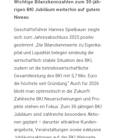
Wich­ti­ge Bilanz­kenn­zah­len zum 30-jäh­
ri­gen BKI Jubi­lä­um wei­ter­hin auf gutem
Niveau
Geschäfts­füh­rer Han­nes Spiel­bau­er zeig­te
sich zum Jah­res­ab­schluss 2025 posi­tiv
gestimmt: „Die Bilanz­kenn­wer­te zu Eigen­ka­
pi­tal und Liqui­di­tät bele­gen ein­deu­tig die
wirt­schaft­lich sta­bi­le Situa­ti­on des BKI,
zudem ist die betriebs­wirt­schaft­li­che
Gesamt­leis­tung des BKI mit 5,7 Mio. Euro
die höchs­te seit Grün­dung.“ Auch für 2026
blickt man opti­mis­tisch in die Zukunft:
Zahl­rei­che BKI Neu­erschei­nun­gen und Pro­
jek­te ste­hen im Fokus. Zum 30-jäh­ri­gen BKI
Jubi­lä­um sind zahl­rei­che beson­de­re Aktio­
nen geplant – dar­un­ter attrak­ti­ve Kun­den­
an­ge­bo­te, Ver­an­stal­tun­gen sowie exklu­si­ve
Jubi­lä­ums­ak­tio­nen auf der BKI Webseite.