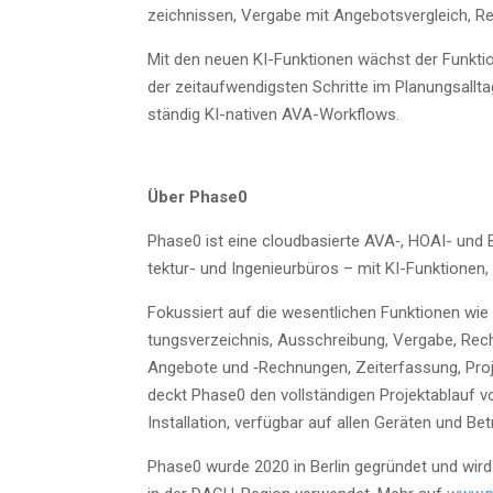
zeich­nis­sen, Ver­ga­be mit Ange­bots­ver­gleich,
Mit den neu­en KI-Funk­tio­nen wächst der Funk­
der zeit­auf­wen­digs­ten Schrit­te im Pla­nungs­all­
stän­dig KI-nati­ven AVA-Workflows.
Über Phase0
Phase0 ist eine cloud­ba­sier­te AVA‑, HOAI- und Bau
tek­tur- und Inge­nieur­bü­ros – mit KI-Funk­tio­nen,
Fokus­siert auf die wesent­li­chen Funk­tio­nen wie
tungs­ver­zeich­nis, Aus­schrei­bung, Ver­ga­be, R
Ange­bo­te und ‑Rech­nun­gen, Zeit­er­fas­sung, Pro­jek
deckt Phase0 den voll­stän­di­gen Pro­jekt­ab­lauf 
Instal­la­ti­on, ver­füg­bar auf allen Gerä­ten und 
Phase0 wur­de 2020 in Ber­lin gegrün­det und wird 