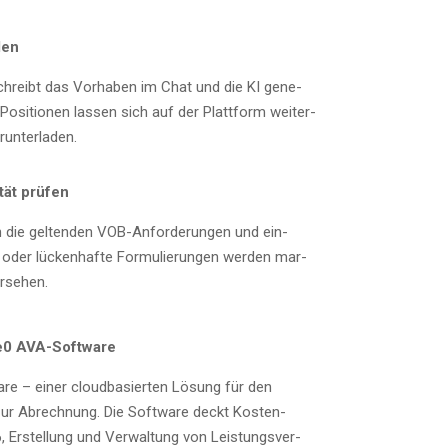
len
eschreibt das Vor­ha­ben im Chat und die KI gene­
e Posi­tio­nen las­sen sich auf der Platt­form wei­ter­
erunterladen.
­tät prüfen
n die gel­ten­den VOB-Anfor­de­run­gen und ein­
e oder lücken­haf­te For­mu­lie­run­gen wer­den mar­
versehen.
ase0 AVA-Software
re – einer cloud­ba­sier­ten Lösung für den
zur Abrech­nung. Die Soft­ware deckt Kos­ten­
 Erstel­lung und Ver­wal­tung von Leis­tungs­ver­