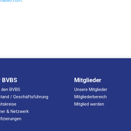
hase0.com
.
r BVBS
Mitglieder
r den BVBS
Unsere Mitglieder
tand / Geschäftsführung
Mitgliederbereich
itskreise
Mitglied werden
ner & Netzwerk
ifizierungen