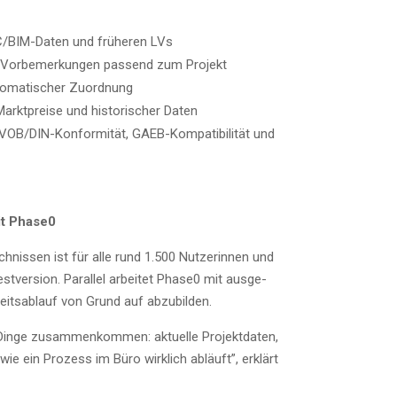
FC/­BIM-Daten und frü­he­ren LVs
 Vor­be­mer­kun­gen pas­send zum Projekt
to­ma­ti­scher Zuordnung
Markt­prei­se und his­to­ri­scher Daten
 VOB/­DIN-Kon­for­mi­tät, GAEB-Kom­pa­ti­bi­li­tät und
mit Phase0
h­nis­sen ist für alle rund 1.500 Nut­ze­rin­nen und
­ver­si­on. Par­al­lel arbei­tet Phase0 mit aus­ge­
its­ab­lauf von Grund auf abzubilden.
 Din­ge zusam­men­kom­men: aktu­el­le Pro­jekt­da­ten,
 wie ein Pro­zess im Büro wirk­lich abläuft”, erklärt