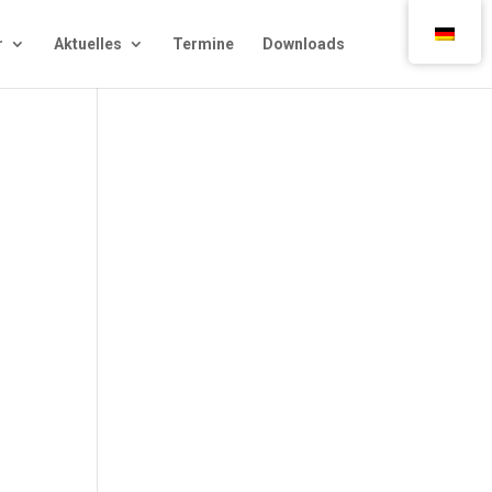
r
Aktu­el­les
Ter­mi­ne
Down­loads