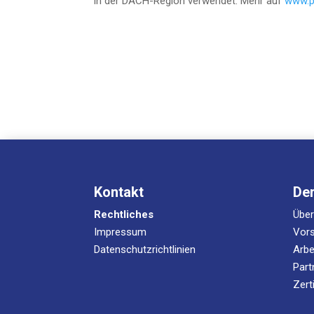
in der DACH-Regi­on ver­wen­det. Mehr auf
www.p
Kontakt
De
Rechtliches
Übe
Impressum
Vors
Datenschutzrichtlinien
Arbe
Part
Zert