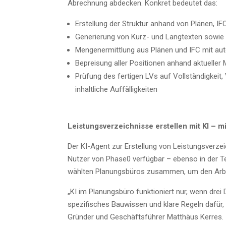
Abrech­nung abde­cken. Kon­kret bedeu­tet das:
Erstel­lung der Struk­tur anhand von Plä­nen, I
Gene­rie­rung von Kurz- und Lang­tex­ten sowie
Men­gen­er­mitt­lung aus Plä­nen und IFC mit au
Beprei­sung aller Posi­tio­nen anhand aktu­el­ler 
Prü­fung des fer­ti­gen LVs auf Voll­stän­dig­keit,
inhalt­li­che Auffälligkeiten
Leis­tungs­ver­zeich­nis­se erstel­len mit KI – 
Der KI-Agent zur Erstel­lung von Leis­tungs­ver­zeic
Nut­zer von Phase0 ver­füg­bar – eben­so in der Test
wähl­ten Pla­nungs­bü­ros zusam­men, um den Arbe
„KI im Pla­nungs­bü­ro funk­tio­niert nur, wenn drei
spe­zi­fi­sches Bau­wis­sen und kla­re Regeln dafür,
Grün­der und Geschäfts­füh­rer Mat­thä­us Kerres.