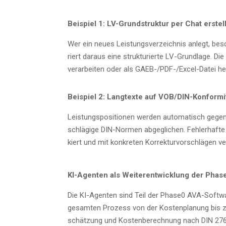
Bei­spiel 1: LV-Grund­struk­tur per Chat erstel
Wer ein neu­es Leis­tungs­ver­zeich­nis anlegt, b
riert dar­aus eine struk­tu­rier­te LV-Grund­la­ge. Di
ver­ar­bei­ten oder als GAEB-/PDF-/Ex­cel-Datei h
Bei­spiel 2: Lang­tex­te auf VOB/­DIN-Kon­for­mi
Leis­tungs­po­si­tio­nen wer­den auto­ma­tisch gege
schlä­gi­ge DIN-Nor­men abge­gli­chen. Feh­ler­haf­t
kiert und mit kon­kre­ten Kor­rek­tur­vor­schlä­gen 
KI-Agen­ten als Wei­ter­ent­wick­lung der Ph
Die KI-Agen­ten sind Teil der Phase0 AVA-Soft­wa
gesam­ten Pro­zess von der Kos­ten­pla­nung bis 
schät­zung und Kos­ten­be­rech­nung nach DIN 276,