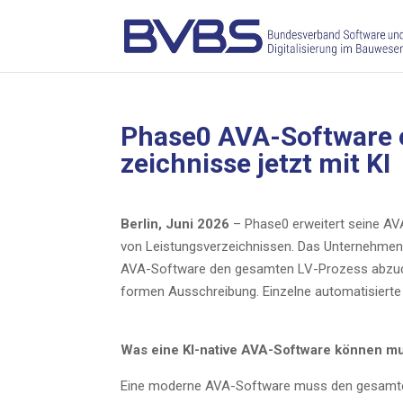
Phase0 AVA-Soft­ware er
zeich­nis­se jetzt mit KI
Ber­lin, Juni 2026
– Phase0 erwei­tert sei­ne AVA
von Leis­tungs­ver­zeich­nis­sen. Das Unter­neh­men
AVA-Soft­ware den gesam­ten LV-Pro­zess abzu­de­
for­men Aus­schrei­bung. Ein­zel­ne auto­ma­ti­sier­te
Was eine KI-nati­ve AVA-Soft­ware kön­nen m
Eine moder­ne AVA-Soft­ware muss den gesam­ten