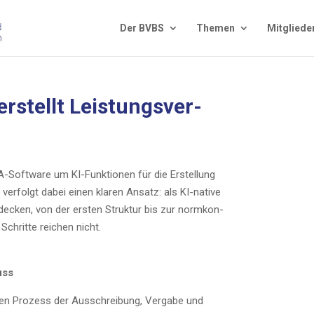
Der BVBS
The­men
Mit­glie­de
stellt Leis­tungs­ver­
-Soft­ware um KI-Funk­tio­nen für die Erstel­lung
 ver­folgt dabei einen kla­ren Ansatz: als KI-nati­ve
cken, von der ers­ten Struk­tur bis zur norm­kon­
 Schrit­te rei­chen nicht.
uss
 Pro­zess der Aus­schrei­bung, Ver­ga­be und