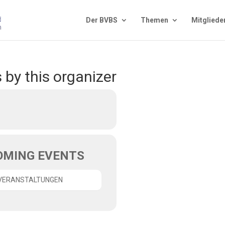
Der BVBS
The­men
Mit­glie­de
 by this organizer
OMING EVENTS
 VERANSTALTUNGEN