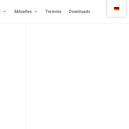
r
Aktu­el­les
Ter­mi­ne
Down­loads