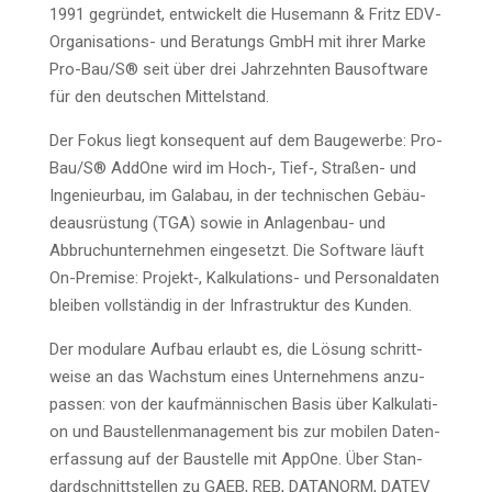
1991 gegrün­det, ent­wi­ckelt die Huse­mann & Fritz EDV-
Orga­ni­sa­ti­ons- und Bera­tungs GmbH mit ihrer Mar­ke
Pro-Bau/S® seit über drei Jahr­zehn­ten Bau­soft­ware
für den deut­schen Mittelstand.
Der Fokus liegt kon­se­quent auf dem Bau­ge­wer­be: Pro-
Bau/S® AddO­ne wird im Hoch‑, Tief‑, Stra­ßen- und
Inge­nieur­bau, im Gala­bau, in der tech­ni­schen Gebäu­
de­aus­rüs­tung (TGA) sowie in Anla­gen­bau- und
Abbruch­un­ter­neh­men ein­ge­setzt. Die Soft­ware läuft
On-Pre­mi­se: Projekt‑, Kal­ku­la­ti­ons- und Per­so­nal­da­ten
blei­ben voll­stän­dig in der Infra­struk­tur des Kunden.
Der modu­la­re Auf­bau erlaubt es, die Lösung schritt­
wei­se an das Wachs­tum eines Unter­neh­mens anzu­
pas­sen: von der kauf­män­ni­schen Basis über Kal­ku­la­ti­
on und Bau­stel­len­ma­nage­ment bis zur mobi­len Daten­
er­fas­sung auf der Bau­stel­le mit AppO­ne. Über Stan­
dard­schnitt­stel­len zu GAEB, REB, DATANORM, DATEV