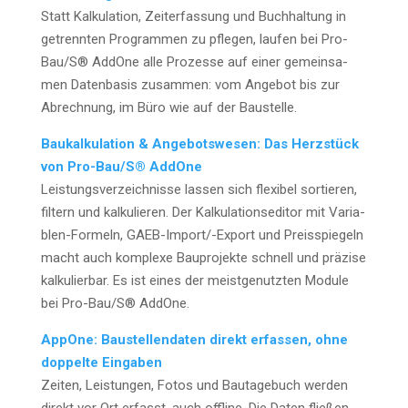
Statt Kal­ku­la­ti­on, Zeit­er­fas­sung und Buch­hal­tung in
getrenn­ten Pro­gram­men zu pfle­gen, lau­fen bei Pro-
Bau/S® AddO­ne alle Pro­zes­se auf einer gemein­sa­
men Daten­ba­sis zusam­men: vom Ange­bot bis zur
Abrech­nung, im Büro wie auf der Baustelle.
Bau­kal­ku­la­ti­on & Ange­bots­we­sen: Das Herz­stück
von Pro-Bau/S® AddO­ne
Leis­tungs­ver­zeich­nis­se las­sen sich fle­xi­bel sor­tie­ren,
fil­tern und kal­ku­lie­ren. Der Kal­ku­la­ti­ons­edi­tor mit Varia­
blen-For­meln, GAEB-Impor­t/-Export und Preis­spie­geln
macht auch kom­ple­xe Bau­pro­jek­te schnell und prä­zi­se
kal­ku­lier­bar. Es ist eines der meist­ge­nutz­ten Modu­le
bei Pro-Bau/S® AddOne.
AppO­ne: Bau­stel­len­da­ten direkt erfas­sen, ohne
dop­pel­te Ein­ga­ben
Zei­ten, Leis­tun­gen, Fotos und Bau­ta­ge­buch wer­den