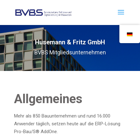
Huse­mann & Fritz GmbH
BVBS Mit­glieds­un­ter­neh­men
All­ge­mei­nes
Mehr als 850 Bau­un­ter­neh­men und rund 16.000
Anwen­der täg­lich, set­zen heu­te auf die ERP-Lösung
Pro-Bau/S® AddOne.