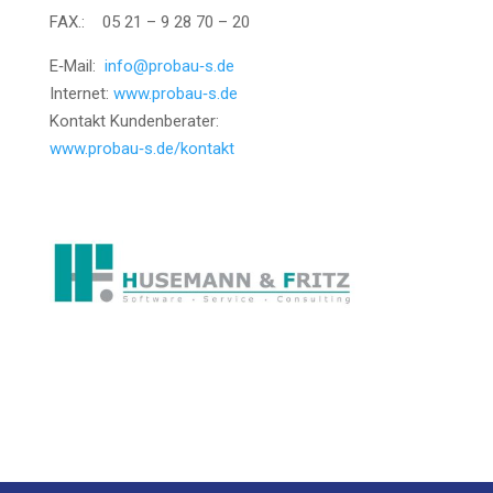
FAX.: 05 21 – 9 28 70 – 20
E‑Mail:
info@probau‑s.de
Inter­net:
www.probau‑s.de
Kon­takt Kun­den­be­ra­ter:
www.probau‑s.de/kontakt