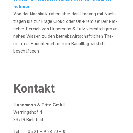
neh­men
Von der Nach­kal­ku­la­ti­on über den Umgang mit Nach­
trä­gen bis zur Fra­ge Cloud oder On-Pre­mi­se: Der Rat­
ge­ber-Bereich von Huse­mann & Fritz ver­mit­telt pra­xis­
na­hes Wis­sen zu den betriebs­wirt­schaft­li­chen The­
men, die Bau­un­ter­neh­men im Bau­all­tag wirk­lich
beschäftigen.
Kon­takt
Huse­mann & Fritz GmbH
Wer­nings­hof 4
33719 Bie­le­feld
Tel.: 05 21 – 9 28 70 – 0