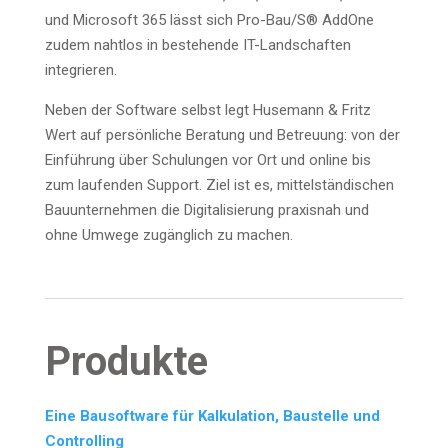
und Micro­soft 365 lässt sich Pro-Bau/S® AddO­ne
zudem naht­los in bestehen­de IT-Land­schaf­ten
integrieren.
Neben der Soft­ware selbst legt Huse­mann & Fritz
Wert auf per­sön­li­che Bera­tung und Betreu­ung: von der
Ein­füh­rung über Schu­lun­gen vor Ort und online bis
zum lau­fen­den Sup­port. Ziel ist es, mit­tel­stän­di­schen
Bau­un­ter­neh­men die Digi­ta­li­sie­rung pra­xis­nah und
ohne Umwe­ge zugäng­lich zu machen.
Pro­duk­te
Eine Bau­soft­ware für Kal­ku­la­ti­on, Bau­stel­le und
Con­trol­ling