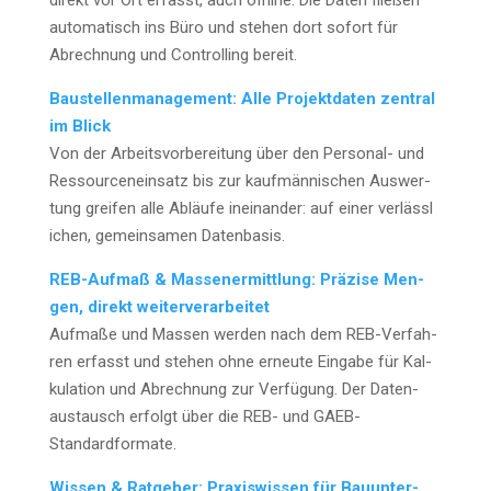
direkt vor Ort erfasst, auch off­line. Die Daten flie­ßen
auto­ma­tisch ins Büro und ste­hen dort sofort für
Abrech­nung und Con­trol­ling bereit.
Bau­stel­len­ma­nage­ment: Alle Pro­jekt­da­ten zen­tral
im Blick
Von der Arbeits­vor­be­rei­tung über den Per­so­nal- und
Res­sour­cen­ein­satz bis zur kauf­män­ni­schen Aus­wer­
tung grei­fen alle Abläu­fe inein­an­der: auf einer ver­läss­l
i­chen, gemein­sa­men Datenbasis.
REB-Auf­maß & Mas­sen­er­mitt­lung: Prä­zi­se Men­
gen, direkt wei­ter­ver­ar­bei­tet
Auf­ma­ße und Mas­sen wer­den nach dem REB-Ver­fah­
ren erfasst und ste­hen ohne erneu­te Ein­ga­be für Kal­
ku­la­ti­on und Abrech­nung zur Ver­fü­gung. Der Daten­
aus­tausch erfolgt über die REB- und GAEB-
Standardformate.
Wis­sen & Rat­ge­ber: Pra­xis­wis­sen für Bau­un­ter­