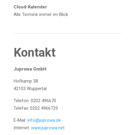
Cloud-Kalen­der
Alle Ter­mi­ne immer im Blick
Kon­takt
Jupro­wa GmbH
Hof­kamp 38
42103 Wup­per­tal
Tele­fon: 0202 496670
Tele­fax: 0202 4966729
E‑Mail:
info@juprowa.de
Inter­net:
www.juprowa.net