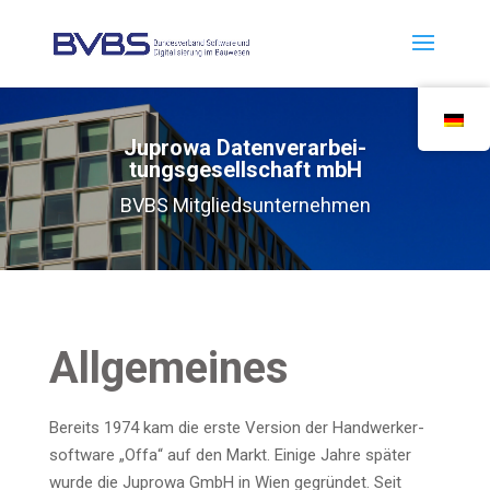
Jupro­wa Daten­ver­ar­bei­
tungs­ge­sell­schaft mbH
BVBS Mit­glieds­un­ter­neh­men
All­ge­mei­nes
Bereits 1974 kam die ers­te Ver­si­on der Hand­wer­ker­
soft­ware „Offa“ auf den Markt. Eini­ge Jah­re spä­ter
wur­de die Jupro­wa GmbH in Wien gegrün­det. Seit