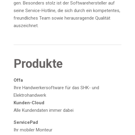
gen. Beson­ders stolz ist der Soft­ware­her­stel­ler auf
sei­ne Ser­vice-Hot­line, die sich durch ein kom­pe­ten­tes,
freund­li­ches Team sowie her­aus­ra­gen­de Qua­li­tät
auszeichnet.
Pro­duk­te
Offa
Ihre Hand­wer­ker­soft­ware für das SHK- und
Elektrohandwerk
Kun­den-Cloud
Alle Kun­den­da­ten immer dabei
Ser­vice­Pad
Ihr mobi­ler Monteur