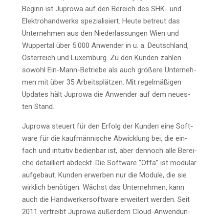
Beginn ist Jupro­wa auf den Bereich des SHK- und
Elek­tro­hand­werks spe­zia­li­siert. Heu­te betreut das
Unter­neh­men aus den Nie­der­las­sun­gen Wien und
Wup­per­tal über 5.000 Anwen­der in u. a. Deutsch­land,
Öster­reich und Luxem­burg. Zu den Kun­den zäh­len
sowohl Ein-Mann-Betrie­be als auch grö­ße­re Unter­neh­
men mit über 35 Arbeits­plät­zen. Mit regel­mä­ßi­gen
Updates hält Jupro­wa die Anwen­der auf dem neu­es­
ten Stand.
Jupro­wa steu­ert für den Erfolg der Kun­den eine Soft­
ware für die kauf­män­ni­sche Abwick­lung bei, die ein­
fach und intui­tiv bedien­bar ist, aber den­noch alle Berei­
che detail­liert abdeckt. Die Soft­ware “Offa” ist modu­lar
auf­ge­baut. Kun­den erwer­ben nur die Modu­le, die sie
wirk­lich benö­ti­gen. Wächst das Unter­neh­men, kann
auch die Hand­wer­ker­soft­ware erwei­tert wer­den. Seit
2011 ver­treibt Jupro­wa außer­dem Cloud-Anwen­dun­