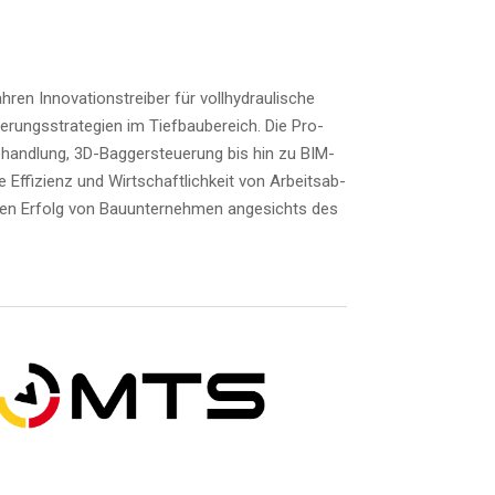
en Inno­va­ti­ons­trei­ber für voll­hy­drau­li­sche
ie­rungs­stra­te­gien im Tief­bau­be­reich. Die Pro­
­hand­lung, 3D-Bag­ger­steue­rung bis hin zu BIM-
Effi­zi­enz und Wirt­schaft­lich­keit von Arbeits­ab­
­chen Erfolg von Bau­un­ter­neh­men ange­sichts des