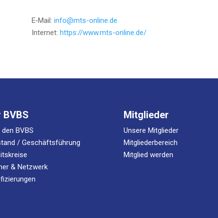
E‑Mail:
info@mts-online.de
Inter­net:
https://www.mts-online.de/
r BVBS
Mitglieder
r den BVBS
Unsere Mitglieder
tand / Geschäftsführung
Mitgliederbereich
itskreise
Mitglied werden
ner & Netzwerk
ifizierungen