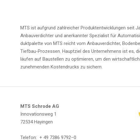
MTS ist auf­grund zahl­rei­cher Pro­dukt­ent­wick­lun­gen seit Jah­r
Anbau­ver­dich­ter und aner­kann­ter Spe­zia­list für Auto­ma­ti­s
dukt­pa­let­te von MTS reicht vom Anbau­ver­dich­ter, Boden­be
Tief­bau-Pro­zes­sen. Haupt­ziel des Unter­neh­mens ist es, die 
läu­fen auf Bau­stel­len zu opti­mie­ren, um den wirt­schaft­li
zuneh­men­den Kos­ten­drucks zu sichern.
MTS Schro­de AG
Inno­va­ti­ons­weg 1
72534 Hayingen
Tele­fon: + 49 7386 9792–0