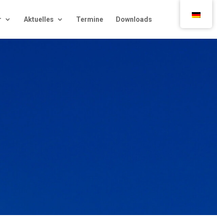
r
Aktu­el­les
Ter­mi­ne
Down­loads