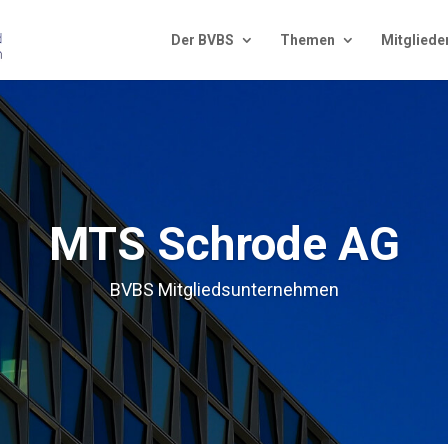
Der BVBS
The­men
Mit­glie­de
MTS Schro­de AG
BVBS Mit­glieds­un­ter­neh­men