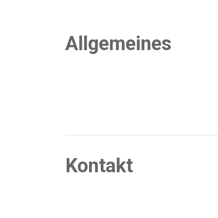
All­ge­mei­nes
Kon­takt