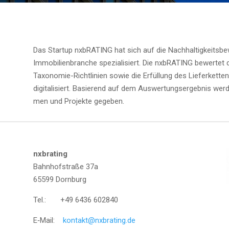
Das Start­up nxbRA­TING hat sich auf die Nach­hal­tig­keits­
Immo­bi­li­en­bran­che spe­zia­li­siert. Die nxbRA­TING bewer­te
Taxo­no­mie-Richt­li­ni­en sowie die Erfül­lung des Lie­fer­ket­te
digi­ta­li­siert. Basie­rend auf dem Aus­wer­tungs­er­geb­nis wer
men und Pro­jek­te gegeben.
nxbra­ting
Bahn­hof­stra­ße 37a
65599 Dorn­burg
Tel.: +49 6436 602840
E‑Mail:
kontakt@nxbrating.de