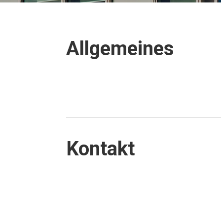
All­ge­mei­nes
Kon­takt