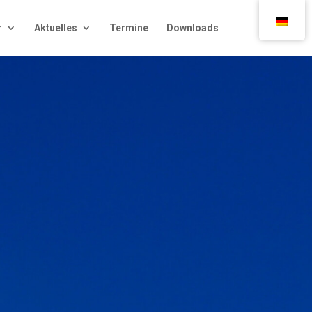
r
Aktu­el­les
Ter­mi­ne
Down­loads