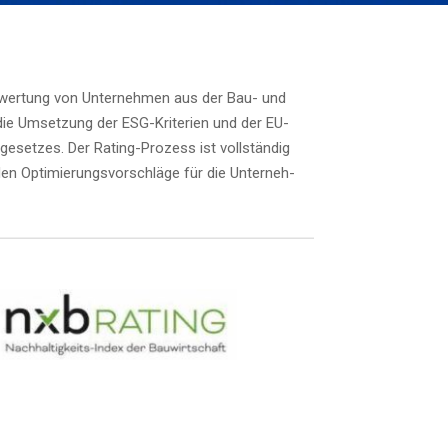
be­wer­tung von Unter­neh­men aus der Bau- und
t die Umset­zung der ESG-Kri­te­ri­en und der EU-
n­ge­set­zes. Der Rating-Pro­zess ist voll­stän­dig
­den Opti­mie­rungs­vor­schlä­ge für die Unter­neh­