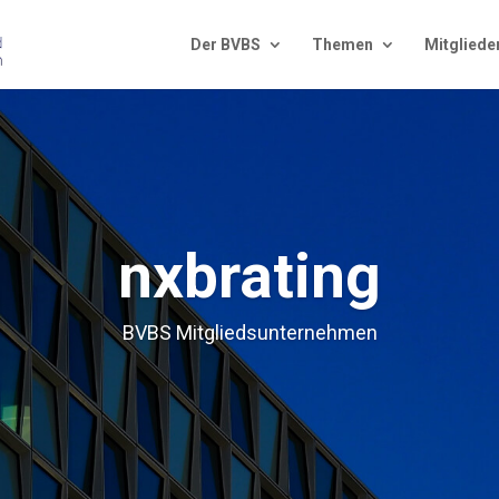
Der BVBS
The­men
Mit­glie­de
nxbra­ting
BVBS Mit­glieds­un­ter­neh­men