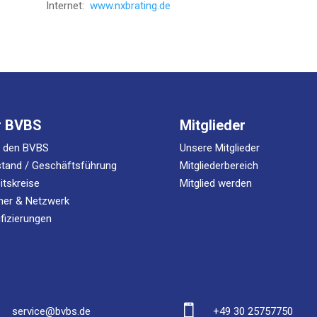
Inter­net:
www.nxbrating.de
r BVBS
Mitglieder
r den BVBS
Unsere Mitglieder
tand / Geschäftsführung
Mitgliederbereich
itskreise
Mitglied werden
ner & Netzwerk
ifizierungen

service@bvbs.de
+49 30 25757750