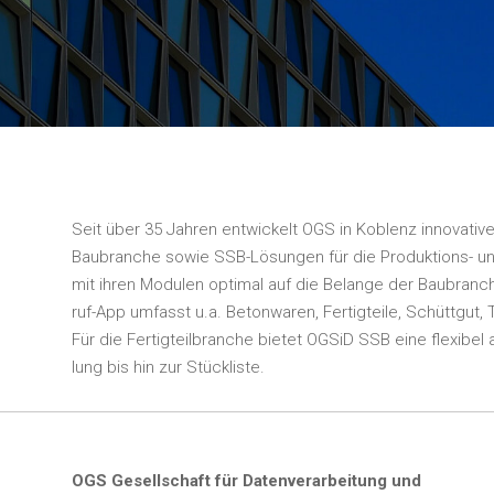
Seit über 35 Jah­ren ent­wi­ckelt OGS in Koblenz inno­va­ti­
Bau­bran­che sowie SSB-Lösun­gen für die Pro­duk­ti­ons- und 
mit ihren Modu­len opti­mal auf die Belan­ge der Bau­bran­c
ruf-App umfasst u.a. Beton­wa­ren, Fer­tig­tei­le, Schütt­gut, 
Für die Fer­tig­teil­bran­che bie­tet OGS­iD SSB eine fle­xi­b
lung bis hin zur Stückliste.
OGS Gesell­schaft für Daten­ver­ar­bei­tung und