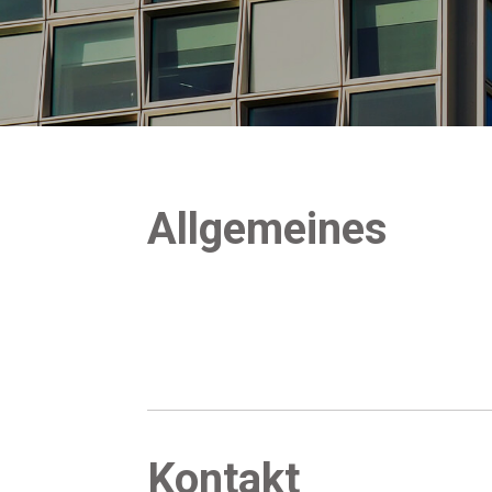
All­ge­mei­nes
Kon­takt