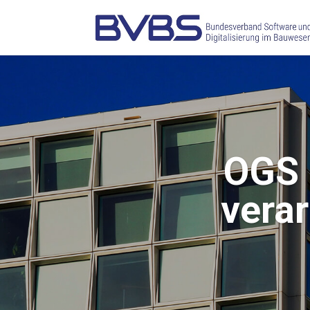
OGS G
ver­a