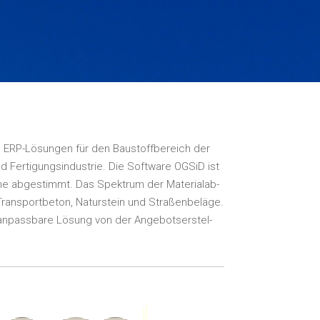
ve ERP-Lösun­gen für den Bau­stoff­be­reich der
Fer­ti­gungs­in­dus­trie. Die Soft­ware OGS­iD ist
he abge­stimmt. Das Spek­trum der Mate­ri­al­ab­
Trans­port­be­ton, Natur­stein und Stra­ßen­be­lä­ge.
el anpass­ba­re Lösung von der Ange­bots­er­stel­