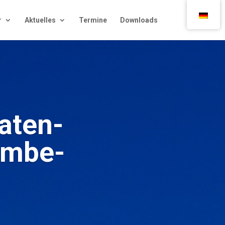
r
Aktu­el­les
Ter­mi­ne
Down­loads
Daten­
em­be­