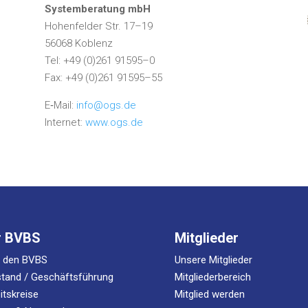
Sys­tem­be­ra­tung mbH
Hohen­fel­der Str. 17–19
56068 Koblenz
Tel: +49 (0)261 91595–0
Fax: +49 (0)261 91595–55
E‑Mail:
info@ogs.de
Inter­net:
www.ogs.de
r BVBS
Mitglieder
r den BVBS
Unsere Mitglieder
tand / Geschäftsführung
Mitgliederbereich
itskreise
Mitglied werden