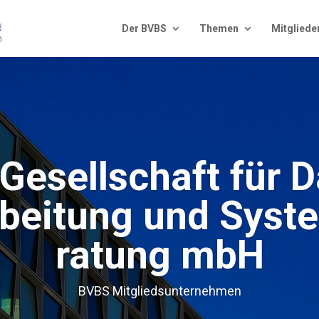
Der BVBS
The­men
Mit­glie­de
esell­schaft für 
r­bei­tung und Sys­t
ra­tung mbH
BVBS Mit­glieds­un­ter­neh­men