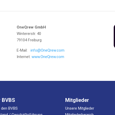
One­Q­rew GmbH
Win­ter­er­str. 40
79104 Frei­burg
E‑Mail:
info@OneQrew.com
Inter­net:
www.OneQrew.com
r BVBS
Mitglieder
r den BVBS
Unsere Mitglieder
tand / Geschäftsführung
Mitgliederbereich