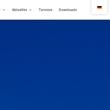
r
Aktu­el­les
Ter­mi­ne
Down­loads