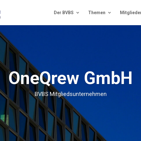
Der BVBS
The­men
Mit­glie­de
One­Q­rew GmbH
BVBS Mit­glieds­un­ter­neh­men