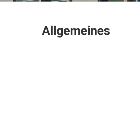
All­ge­mei­nes