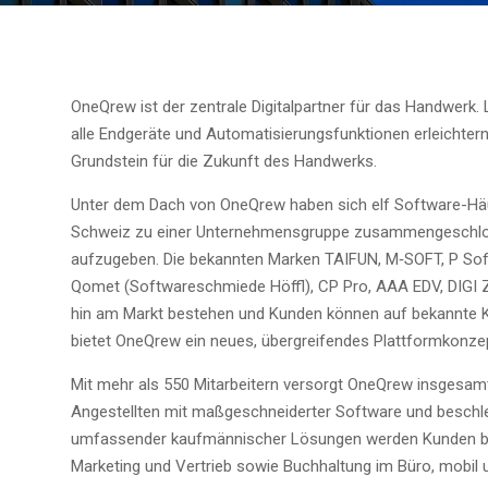
One­Q­rew ist der zen­tra­le Digi­tal­part­ner für das Hand­we
alle End­ge­rä­te und Auto­ma­ti­sie­rungs­funk­tio­nen erleich­t
Grund­stein für die Zukunft des Handwerks.
Unter dem Dach von One­Q­rew haben sich elf Soft­ware-Häu­
Schweiz zu einer Unter­neh­mens­grup­pe zusam­men­ge­schlos­se
auf­zu­ge­ben. Die bekann­ten Mar­ken TAIFUN, M‑SOFT, P Soft
Qomet (Soft­ware­schmie­de Höffl), CP Pro, AAA EDV, DIGI Zeit
hin am Markt bestehen und Kun­den kön­nen auf bekann­te Kom­mu­
bie­tet One­Q­rew ein neu­es, über­grei­fen­des Plattformkonze
Mit mehr als 550 Mit­ar­bei­tern ver­sorgt One­Q­rew ins­ge­s
Ange­stell­ten mit maß­ge­schnei­der­ter Soft­ware und beschleu­
umfas­sen­der kauf­män­ni­scher Lösun­gen wer­den Kun­den bei 
Mar­ke­ting und Ver­trieb sowie Buch­hal­tung im Büro, mobil u