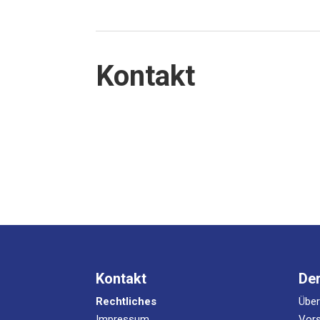
Kon­takt
Kontakt
De
Rechtliches
Übe
Impressum
Vors