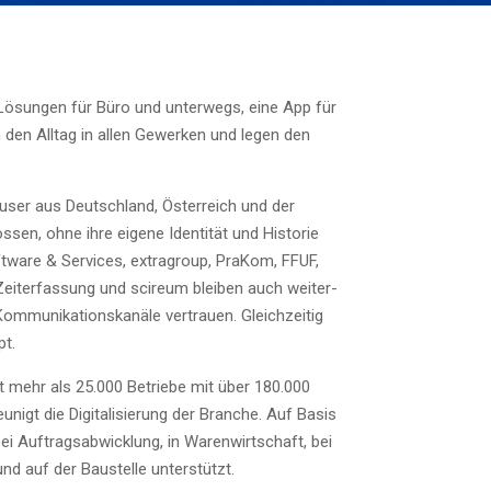
rk. Lösun­gen für Büro und unter­wegs, eine App für
ern den All­tag in allen Gewer­ken und legen den
ser aus Deutsch­land, Öster­reich und der
n, ohne ihre eige­ne Iden­ti­tät und His­to­rie
­ware & Ser­vices, extra­group, Pra­Kom, FFUF,
­er­fas­sung und sci­re­um blei­ben auch wei­ter­
ni­ka­ti­ons­ka­nä­le ver­trau­en. Gleich­zei­tig
pt.
amt mehr als 25.000 Betrie­be mit über 180.000
nigt die Digi­ta­li­sie­rung der Bran­che. Auf Basis
Auf­trags­ab­wick­lung, in Waren­wirt­schaft, bei
nd auf der Bau­stel­le unterstützt.