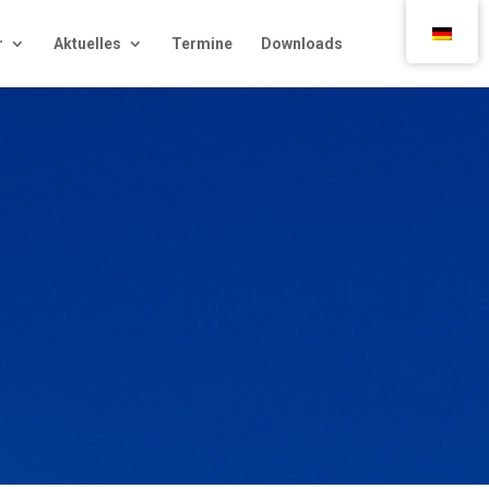
r
Aktu­el­les
Ter­mi­ne
Down­loads