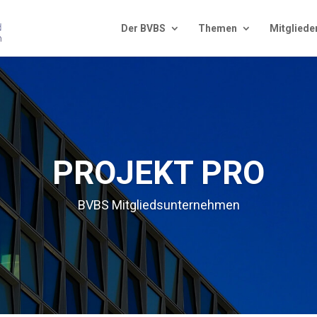
Der BVBS
The­men
Mit­glie­de
PROJEKT PRO
BVBS Mit­glieds­un­ter­neh­men