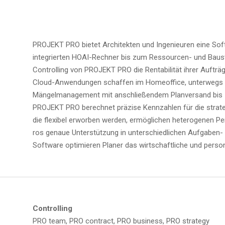
PROJEKT PRO bie­tet Archi­tek­ten und Inge­nieu­ren eine Sof
inte­grier­ten HOAI-Rech­ner bis zum Res­sour­cen- und Bau­st
Con­trol­ling von PROJEKT PRO die Ren­ta­bi­li­tät ihrer Auf­trä
Cloud-Anwen­dun­gen schaf­fen im Home­of­fice, unter­wegs 
Män­gel­ma­nage­ment mit anschlie­ßen­dem Plan­ver­sand bis zur 
PROJEKT PRO berech­net prä­zi­se Kenn­zah­len für die stra­te­gi
die fle­xi­bel erwor­ben wer­den, ermög­li­chen hete­ro­ge­nen Pe
ros genaue Unter­stüt­zung in unter­schied­li­chen Auf­ga­ben- 
Soft­ware opti­mie­ren Pla­ner das wirt­schaft­li­che und per­s
Con­trol­ling
PRO team, PRO con­tract, PRO busi­ness, PRO strategy