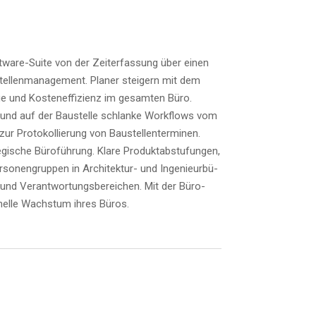
t­ware-Suite von der Zeit­er­fas­sung über einen
el­len­ma­nage­ment. Pla­ner stei­gern mit dem
­ge und Kos­ten­ef­fi­zi­enz im gesam­ten Büro.
und auf der Bau­stel­le schlan­ke Work­flows vom
Pro­to­kol­lie­rung von Bau­stel­len­ter­mi­nen.
­sche Büro­füh­rung. Kla­re Pro­dukt­ab­stu­fun­gen,
r­so­nen­grup­pen in Archi­tek­tur- und Inge­nieur­bü­
und Ver­ant­wor­tungs­be­rei­chen. Mit der Büro-
o­nel­le Wachs­tum ihres Büros.