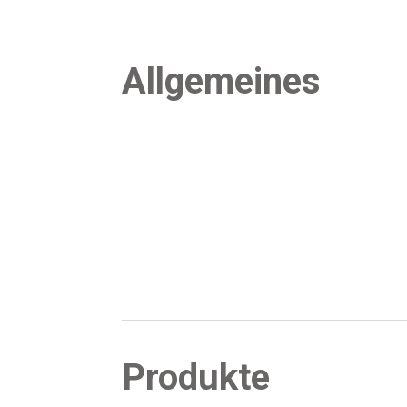
All­ge­mei­nes
Pro­duk­te