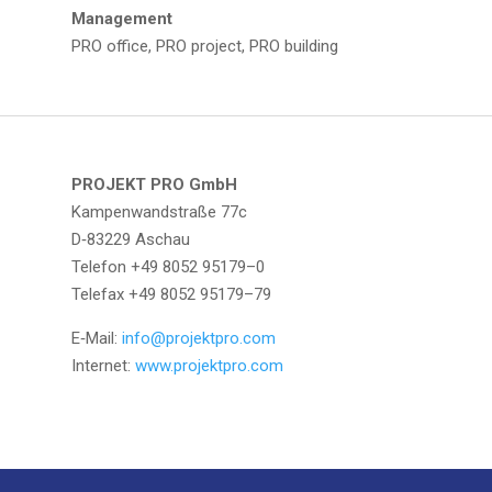
Manage­ment
PRO office, PRO pro­ject, PRO building
PROJEKT PRO GmbH
Kam­pen­wand­stra­ße 77c
D‑83229 Aschau
Tele­fon +49 8052 95179–0
Tele­fax +49 8052 95179–79
E‑Mail:
info@projektpro.com
Inter­net:
www.projektpro.com