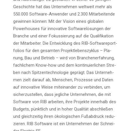
Geschich­te hat das Unter­neh­men welt­weit mehr als
550.000 Soft­ware-Anwen­der und 2.300 Mit­ar­bei­ten­de
gewin­nen kön­nen: Mit der Visi­on eines glo­ba­len
Power­hou­ses für inno­va­ti­ve Soft­ware­lö­sun­gen der
Bran­che und einer Fokus­sie­rung auf die Qua­li­fi­ka­ti­on
der Mit­ar­bei­ter. Die Ent­wick­lung des RIB-Soft­ware­port­
fo­li­os für den gesam­ten Pro­jekt­le­bens­zy­klus – Pla­
nung, Bau und Betrieb – wird von Bran­chen­er­fah­rung,
fach­li­chem Know-how und dem kon­ti­nu­ier­li­chen Stre­
ben nach Spit­zen­tech­no­lo­gie geprägt. Das Unter­neh­
men zielt dar­auf ab, Men­schen, Pro­zes­se und Daten
auf inno­va­ti­ve Wei­se mit­ein­an­der zu ver­bin­den, um
sicher­zu­stel­len, dass jeg­li­che Unter­neh­men, die mit
Soft­ware von RIB arbei­ten, ihre Pro­jek­te inner­halb des
Bud­gets, pünkt­lich und in hoher Qua­li­tät abschlie­ßen
und gleich­zei­tig ihren öko­lo­gi­schen Fuß­ab­druck redu­
zie­ren. RIB Soft­ware ist ein Unter­neh­men der Schnei­