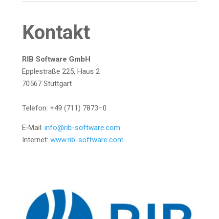
Kon­takt
RIB Soft­ware GmbH
Epp­le­straße 225, Haus 2
70567 Stutt­gart
Tele­fon: +49 (711) 7873–0
E‑Mail:
info@rib-software.com
Inter­net:
www.rib-software.com