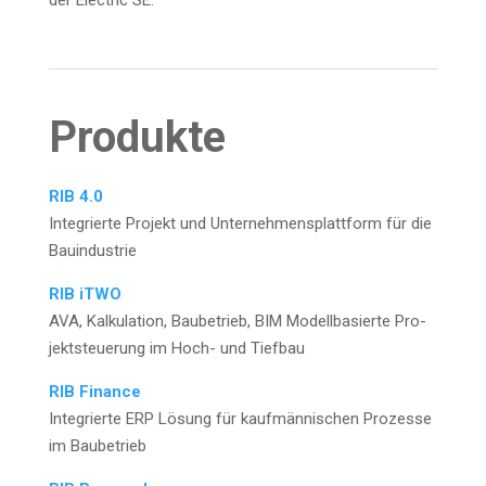
der Elec­tric SE.
Pro­duk­te
RIB 4.0
Inte­grier­te Pro­jekt und Unter­neh­mens­platt­form für die
Bauindustrie
RIB iTWO
AVA, Kal­ku­la­ti­on, Bau­be­trieb, BIM Modell­ba­sier­te Pro­
jekt­steue­rung im Hoch- und Tiefbau
RIB Finan­ce
Inte­grier­te ERP Lösung für kauf­män­ni­schen Pro­zes­se
im Baubetrieb