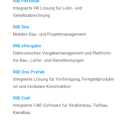
RIB Per­so­nal
Inte­grier­te HR Lösung für Lohn- und
Gehaltsabrechnung
RIB Site
Mobi­les Bau- und Projektmanagement
RIB eVer­ga­be
Elek­tro­ni­sches Ver­ga­be­ma­nage­ment und Platt­form
für Bau‑, Lie­fer- und Dienstleistungen
RIB One Pre­fab
Inte­grier­te Lösung für Vor­fer­ti­gung, Fer­tig­teil­pro­duk­ti­
on und modu­la­re Konstruktion
RIB Civil
Inte­grier­te CAD Soft­ware für Stra­ßen­bau, Tief­bau,
Kanalbau