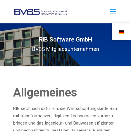
RIB Soft­ware GmbH
BVBS Mit­glieds­un­ter­neh­men
All­ge­mei­nes
RIB setzt sich dafür ein, die Wert­schöp­fungs­ket­te Bau
mit trans­for­ma­ti­ven, digi­ta­len Tech­no­lo­gien vor­an­zu­
brin­gen und das Inge­nieur- und Bau­we­sen effi­zi­en­ter
und nach­hal­ti­ger zu gestal­ten. In sei­ner 60-jäh­ri­gen