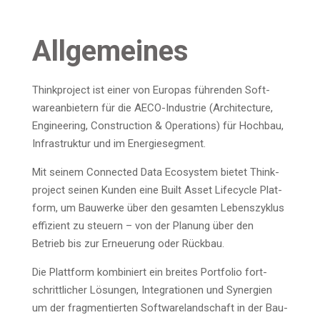
All­ge­mei­nes
Think­pro­ject ist einer von Euro­pas füh­ren­den Soft­
ware­an­bie­tern für die AECO-Indus­trie (Archi­tec­tu­re,
Engi­nee­ring, Con­s­truc­tion & Ope­ra­ti­ons) für Hoch­bau,
Infra­struk­tur und im Energiesegment.
Mit sei­nem Con­nec­ted Data Eco­sys­tem bie­tet Think­
pro­ject sei­nen Kun­den eine Built Asset Life­cy­cle Plat­
form, um Bau­wer­ke über den gesam­ten Lebens­zy­klus
effi­zi­ent zu steu­ern – von der Pla­nung über den
Betrieb bis zur Erneue­rung oder Rückbau.
Die Platt­form kom­bi­niert ein brei­tes Port­fo­lio fort­
schritt­li­cher Lösun­gen, Inte­gra­tio­nen und Syn­er­gien
um der frag­men­tier­ten Soft­ware­land­schaft in der Bau­