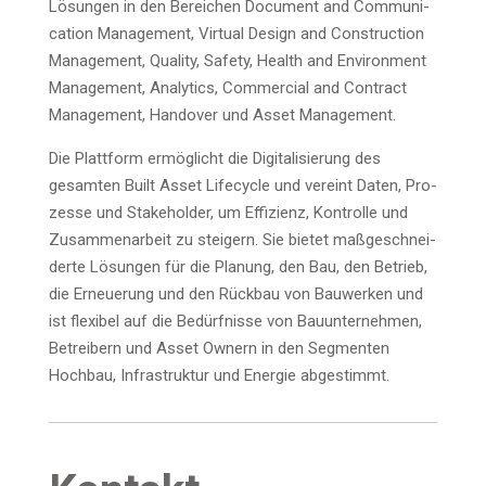
Lösun­gen in den Berei­chen Docu­ment and Com­mu­ni­
ca­ti­on Manage­ment, Vir­tu­al Design and Con­s­truc­tion
Manage­ment, Qua­li­ty, Safe­ty, Health and Envi­ron­ment
Manage­ment, Ana­ly­tics, Com­mer­cial and Con­tract
Manage­ment, Han­do­ver und Asset Management.
Die Platt­form ermög­licht die Digi­ta­li­sie­rung des
gesam­ten Built Asset Life­cy­cle und ver­eint Daten, Pro­
zes­se und Stake­hol­der, um Effi­zi­enz, Kon­trol­le und
Zusam­men­ar­beit zu stei­gern. Sie bie­tet maß­ge­schnei­
der­te Lösun­gen für die Pla­nung, den Bau, den Betrieb,
die Erneue­rung und den Rück­bau von Bau­wer­ken und
ist fle­xi­bel auf die Bedürf­nis­se von Bau­un­ter­neh­men,
Betrei­bern und Asset Ownern in den
Seg­men­ten
Hoch­bau, Infra­struk­tur und Ener­gie abgestimmt.