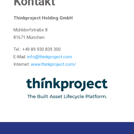
Kon­takt
Think­pro­ject Hol­ding GmbH
Mühl­dorf­stra­ße 8
81671 Mün­chen
Tel.: +49 89 930 839 300
E‑Mail:
info@thinkproject.com
Inter­net:
www.thinkproject.com/