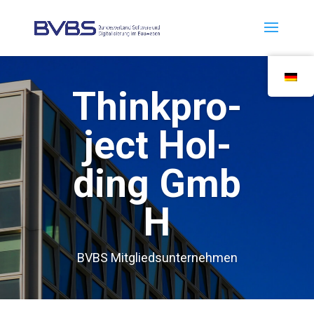
Think­pro­
ject Hol­
ding Gmb
H
BVBS Mit­glieds­un­ter­neh­men