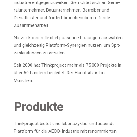
in­dus­trie ent­ge­gen­zu­wir­ken. Sie rich­tet sich an Gene­
ral­un­ter­neh­mer, Bau­un­ter­neh­men, Betrei­ber und
Dienst­leis­ter und för­dert bran­chen­über­grei­fen­de
Zusammenarbeit.
Nut­zer kön­nen fle­xi­bel pas­sen­de Lösun­gen aus­wäh­len
und gleich­zei­tig Platt­form-Syn­er­gien nut­zen, um Spit­
zen­leis­tun­gen zu erzielen.
Seit 2000 hat Think­pro­ject mehr als 75.000 Pro­jek­te in
über 60 Län­dern beglei­tet. Der Haupt­sitz ist in
München.
Pro­duk­te
Think­pro­ject bie­tet eine lebens­zy­klus-umfas­sen­de
Platt­form für die AECO-Indus­trie mit renom­mier­ten