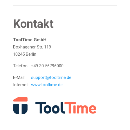
Kon­takt
Tool­Ti­me GmbH
Box­ha­ge­ner Str. 119
10245 Berlin
Tele­fon: +49 30 56796000
E‑Mail:
support@tooltime.de
Inter­net:
www.tooltime.de