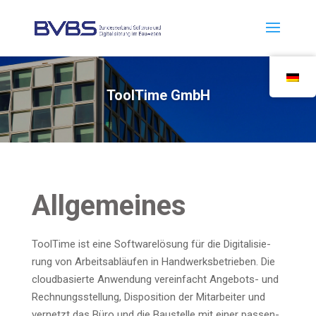
Tool­Ti­me GmbH
All­ge­mei­nes
Tool­Ti­me ist eine Soft­ware­lö­sung für die Digi­ta­li­sie­
rung von Arbeits­ab­läu­fen in Hand­werks­be­trie­ben. Die
cloud­ba­sier­te Anwen­dung ver­ein­facht Ange­bots- und
Rech­nungs­stel­lung, Dis­po­si­ti­on der Mit­ar­bei­ter und
ver­netzt das Büro und die Bau­stel­le mit einer pas­sen­