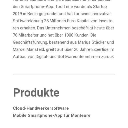
den Smart­phone-App. Tool­Ti­me wur­de als Start­up
2019 in Ber­lin gegrün­det und hat für sei­ne inno­va­ti­ve
Soft­ware­lö­sung 25 Mil­lio­nen Euro Kapi­tal von Inves­to­
ren erhal­ten. Das Unter­neh­men beschäf­tigt heu­te über
70 Mit­ar­bei­ter und hat über 1000 Kun­den. Die
Geschäfts­füh­rung, bestehend aus Mari­us Stä­cker und
Mar­cel Mans­feld, greift auf über 20 Jah­re Exper­ti­se im
Auf­bau von Digi­tal- und Soft­ware­un­ter­neh­men zurück.
Pro­duk­te
Cloud-Hand­wer­ker­soft­ware
Mobi­le Smart­phone-App für Monteure